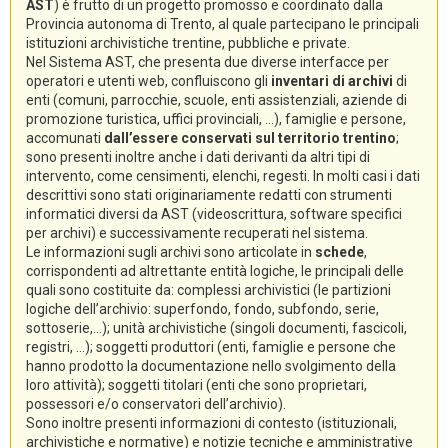
AST
) è frutto di un progetto promosso e coordinato dalla
Provincia autonoma di Trento, al quale partecipano le principali
istituzioni archivistiche trentine, pubbliche e private.
Nel Sistema AST, che presenta due diverse interfacce per
operatori e utenti web, confluiscono gli
inventari di archivi
di
enti (comuni, parrocchie, scuole, enti assistenziali, aziende di
promozione turistica, uffici provinciali, ...), famiglie e persone,
accomunati
dall’essere conservati sul territorio trentino
;
sono presenti inoltre anche i dati derivanti da altri tipi di
intervento, come censimenti, elenchi, regesti. In molti casi i dati
descrittivi sono stati originariamente redatti con strumenti
informatici diversi da AST (videoscrittura, software specifici
per archivi) e successivamente recuperati nel sistema.
Le informazioni sugli archivi sono articolate in
schede
,
corrispondenti ad altrettante entità logiche, le principali delle
quali sono costituite da: complessi archivistici (le partizioni
logiche dell’archivio: superfondo, fondo, subfondo, serie,
sottoserie,...); unità archivistiche (singoli documenti, fascicoli,
registri, ...); soggetti produttori (enti, famiglie e persone che
hanno prodotto la documentazione nello svolgimento della
loro attività); soggetti titolari (enti che sono proprietari,
possessori e/o conservatori dell’archivio).
Sono inoltre presenti informazioni di contesto (istituzionali,
archivistiche e normative) e notizie tecniche e amministrative