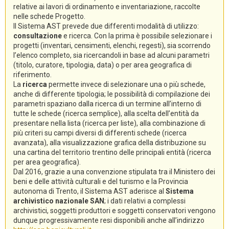
relative ai lavori di ordinamento e inventariazione, raccolte
nelle schede Progetto.
Il Sistema AST prevede due differenti modalità di utilizzo:
consultazione
e ricerca. Con la prima è possibile selezionare i
progetti (inventari, censimenti, elenchi, regesti), sia scorrendo
l’elenco completo, sia ricercandoli in base ad alcuni parametri
(titolo, curatore, tipologia, data) o per area geografica di
riferimento.
La
ricerca
permette invece di selezionare una o più schede,
anche di differente tipologia; le possibilità di compilazione dei
parametri spaziano dalla ricerca di un termine all’interno di
tutte le schede (ricerca semplice), alla scelta dell’entità da
presentare nella lista (ricerca per liste), alla combinazione di
più criteri su campi diversi di differenti schede (ricerca
avanzata), alla visualizzazione grafica della distribuzione su
una cartina del territorio trentino delle principali entità (ricerca
per area geografica).
Dal 2016, grazie a una convenzione stipulata tra il Ministero dei
beni e delle attività culturali e del turismo e la Provincia
autonoma di Trento, il Sistema AST aderisce al
Sistema
archivistico nazionale SAN
; i dati relativi a complessi
archivistici, soggetti produttori e soggetti conservatori vengono
dunque progressivamente resi disponibili anche all’indirizzo