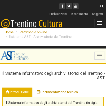
Cerca
Youtube
Facebook
Twitter
C
Pubblicazioni
Dipartimento
Soggetti
Tog
navi
Home
Patrimonio on-line
Il sistema AST - Archivi storici del Trentino
Tog
navi
Il Sistema informativo degli archivi storici del Trentino -
AST
Introduzione
Documentazione tecnica
Il Sistema informativo degli archivi storici del Trentino (in sigla