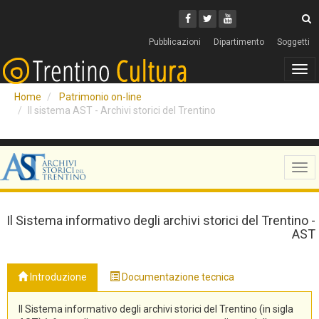
Cerca
Youtube
Facebook
Twitter
C
Pubblicazioni
Dipartimento
Soggetti
Tog
navi
Home
Patrimonio on-line
Il sistema AST - Archivi storici del Trentino
Tog
navi
Il Sistema informativo degli archivi storici del Trentino -
AST
Introduzione
Documentazione tecnica
Il Sistema informativo degli archivi storici del Trentino (in sigla