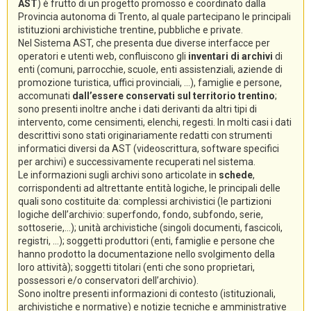
AST
) è frutto di un progetto promosso e coordinato dalla
Provincia autonoma di Trento, al quale partecipano le principali
istituzioni archivistiche trentine, pubbliche e private.
Nel Sistema AST, che presenta due diverse interfacce per
operatori e utenti web, confluiscono gli
inventari di archivi
di
enti (comuni, parrocchie, scuole, enti assistenziali, aziende di
promozione turistica, uffici provinciali, ...), famiglie e persone,
accomunati
dall’essere conservati sul territorio trentino
;
sono presenti inoltre anche i dati derivanti da altri tipi di
intervento, come censimenti, elenchi, regesti. In molti casi i dati
descrittivi sono stati originariamente redatti con strumenti
informatici diversi da AST (videoscrittura, software specifici
per archivi) e successivamente recuperati nel sistema.
Le informazioni sugli archivi sono articolate in
schede
,
corrispondenti ad altrettante entità logiche, le principali delle
quali sono costituite da: complessi archivistici (le partizioni
logiche dell’archivio: superfondo, fondo, subfondo, serie,
sottoserie,...); unità archivistiche (singoli documenti, fascicoli,
registri, ...); soggetti produttori (enti, famiglie e persone che
hanno prodotto la documentazione nello svolgimento della
loro attività); soggetti titolari (enti che sono proprietari,
possessori e/o conservatori dell’archivio).
Sono inoltre presenti informazioni di contesto (istituzionali,
archivistiche e normative) e notizie tecniche e amministrative