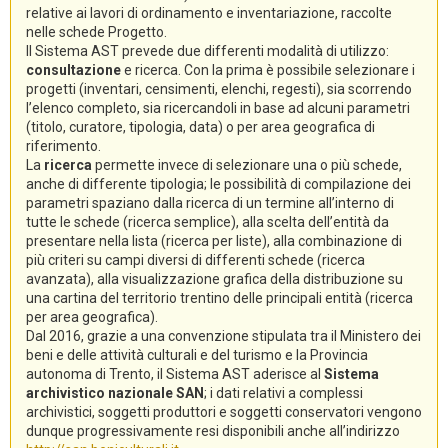
relative ai lavori di ordinamento e inventariazione, raccolte
nelle schede Progetto.
Il Sistema AST prevede due differenti modalità di utilizzo:
consultazione
e ricerca. Con la prima è possibile selezionare i
progetti (inventari, censimenti, elenchi, regesti), sia scorrendo
l’elenco completo, sia ricercandoli in base ad alcuni parametri
(titolo, curatore, tipologia, data) o per area geografica di
riferimento.
La
ricerca
permette invece di selezionare una o più schede,
anche di differente tipologia; le possibilità di compilazione dei
parametri spaziano dalla ricerca di un termine all’interno di
tutte le schede (ricerca semplice), alla scelta dell’entità da
presentare nella lista (ricerca per liste), alla combinazione di
più criteri su campi diversi di differenti schede (ricerca
avanzata), alla visualizzazione grafica della distribuzione su
una cartina del territorio trentino delle principali entità (ricerca
per area geografica).
Dal 2016, grazie a una convenzione stipulata tra il Ministero dei
beni e delle attività culturali e del turismo e la Provincia
autonoma di Trento, il Sistema AST aderisce al
Sistema
archivistico nazionale SAN
; i dati relativi a complessi
archivistici, soggetti produttori e soggetti conservatori vengono
dunque progressivamente resi disponibili anche all’indirizzo