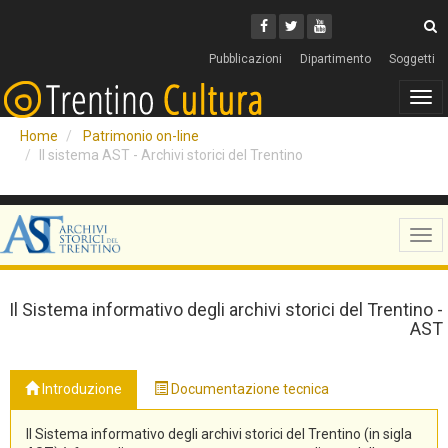
Cerca
Youtube
Facebook
Twitter
C
Pubblicazioni
Dipartimento
Soggetti
Tog
navi
Home
Patrimonio on-line
Il sistema AST - Archivi storici del Trentino
Tog
navi
Il Sistema informativo degli archivi storici del Trentino -
AST
Introduzione
Documentazione tecnica
Il Sistema informativo degli archivi storici del Trentino (in sigla