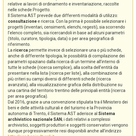
relative ai lavori di ordinamento e inventariazione, raccolte
nelle schede Progetto.
Il Sistema AST prevede due differenti modalità di utilizzo:
consultazione
e ricerca. Con la prima è possibile selezionare i
progetti (inventari, censimenti, elenchi, regesti), sia scorrendo
l’elenco completo, sia ricercandoli in base ad alcuni parametri
(titolo, curatore, tipologia, data) o per area geografica di
riferimento.
La
ricerca
permette invece di selezionare una o più schede,
anche di differente tipologia; le possibilità di compilazione dei
parametri spaziano dalla ricerca di un termine all’interno di
tutte le schede (ricerca semplice), alla scelta dell’entità da
presentare nella lista (ricerca per liste), alla combinazione di
più criteri su campi diversi di differenti schede (ricerca
avanzata), alla visualizzazione grafica della distribuzione su
una cartina del territorio trentino delle principali entità (ricerca
per area geografica).
Dal 2016, grazie a una convenzione stipulata tra il Ministero dei
beni e delle attività culturali e del turismo e la Provincia
autonoma di Trento, il Sistema AST aderisce al
Sistema
archivistico nazionale SAN
; i dati relativi a complessi
archivistici, soggetti produttori e soggetti conservatori vengono
dunque progressivamente resi disponibili anche all’indirizzo