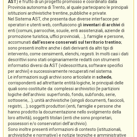
AST
) è frutto di un progetto promosso e coordinato dalla
Provincia autonoma di Trento, al quale partecipano le principali
istituzioni archivistiche trentine, pubbliche e private.
Nel Sistema AST, che presenta due diverse interfacce per
operatori e utenti web, confluiscono gli
inventari di archivi
di
enti (comuni, parrocchie, scuole, enti assistenziali, aziende di
promozione turistica, uffici provinciali, ...), famiglie e persone,
accomunati
dall’essere conservati sul territorio trentino
;
sono presenti inoltre anche i dati derivanti da altri tipi di
intervento, come censimenti, elenchi, regesti. In molti casi i dati
descrittivi sono stati originariamente redatti con strumenti
informatici diversi da AST (videoscrittura, software specifici
per archivi) e successivamente recuperati nel sistema.
Le informazioni sugli archivi sono articolate in
schede
,
corrispondenti ad altrettante entità logiche, le principali delle
quali sono costituite da: complessi archivistici (le partizioni
logiche dell’archivio: superfondo, fondo, subfondo, serie,
sottoserie,...); unità archivistiche (singoli documenti, fascicoli,
registri, ...); soggetti produttori (enti, famiglie e persone che
hanno prodotto la documentazione nello svolgimento della
loro attività); soggetti titolari (enti che sono proprietari,
possessori e/o conservatori dell’archivio).
Sono inoltre presenti informazioni di contesto (istituzionali,
archivistiche e normative) e notizie tecniche e amministrative