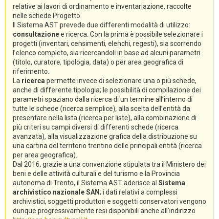
relative ai lavori di ordinamento e inventariazione, raccolte
nelle schede Progetto.
Il Sistema AST prevede due differenti modalità di utilizzo:
consultazione
e ricerca. Con la prima è possibile selezionare i
progetti (inventari, censimenti, elenchi, regesti), sia scorrendo
l’elenco completo, sia ricercandoli in base ad alcuni parametri
(titolo, curatore, tipologia, data) o per area geografica di
riferimento.
La
ricerca
permette invece di selezionare una o più schede,
anche di differente tipologia; le possibilità di compilazione dei
parametri spaziano dalla ricerca di un termine all’interno di
tutte le schede (ricerca semplice), alla scelta dell’entità da
presentare nella lista (ricerca per liste), alla combinazione di
più criteri su campi diversi di differenti schede (ricerca
avanzata), alla visualizzazione grafica della distribuzione su
una cartina del territorio trentino delle principali entità (ricerca
per area geografica).
Dal 2016, grazie a una convenzione stipulata tra il Ministero dei
beni e delle attività culturali e del turismo e la Provincia
autonoma di Trento, il Sistema AST aderisce al
Sistema
archivistico nazionale SAN
; i dati relativi a complessi
archivistici, soggetti produttori e soggetti conservatori vengono
dunque progressivamente resi disponibili anche all’indirizzo