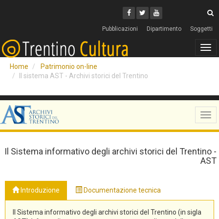
Cerca
Youtube
Facebook
Twitter
C
Pubblicazioni
Dipartimento
Soggetti
Tog
navi
Home
Patrimonio on-line
Il sistema AST - Archivi storici del Trentino
Tog
navi
Il Sistema informativo degli archivi storici del Trentino -
AST
Introduzione
Documentazione tecnica
Il Sistema informativo degli archivi storici del Trentino (in sigla