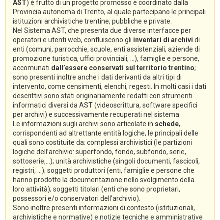
AST
) è frutto di un progetto promosso e coordinato dalla
Provincia autonoma di Trento, al quale partecipano le principali
istituzioni archivistiche trentine, pubbliche e private.
Nel Sistema AST, che presenta due diverse interfacce per
operatori e utenti web, confluiscono gli
inventari di archivi
di
enti (comuni, parrocchie, scuole, enti assistenziali, aziende di
promozione turistica, uffici provinciali, ...), famiglie e persone,
accomunati
dall’essere conservati sul territorio trentino
;
sono presenti inoltre anche i dati derivanti da altri tipi di
intervento, come censimenti, elenchi, regesti. In molti casi i dati
descrittivi sono stati originariamente redatti con strumenti
informatici diversi da AST (videoscrittura, software specifici
per archivi) e successivamente recuperati nel sistema.
Le informazioni sugli archivi sono articolate in
schede
,
corrispondenti ad altrettante entità logiche, le principali delle
quali sono costituite da: complessi archivistici (le partizioni
logiche dell’archivio: superfondo, fondo, subfondo, serie,
sottoserie,...); unità archivistiche (singoli documenti, fascicoli,
registri, ...); soggetti produttori (enti, famiglie e persone che
hanno prodotto la documentazione nello svolgimento della
loro attività); soggetti titolari (enti che sono proprietari,
possessori e/o conservatori dell’archivio).
Sono inoltre presenti informazioni di contesto (istituzionali,
archivistiche e normative) e notizie tecniche e amministrative