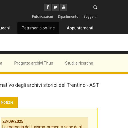
Cerca
Youtube
Facebook
Twitter
Cerca
Pubblicazioni
Dipartimento
Soggetti
uoghi
Patrimonio on-line
Appuntamenti
ma
Progetto archivi Thun
Studi e ricerche
mativo degli archivi storici del Trentino - AST
Notizie
23/09/2025
La memoria del turismo: presentazione degli