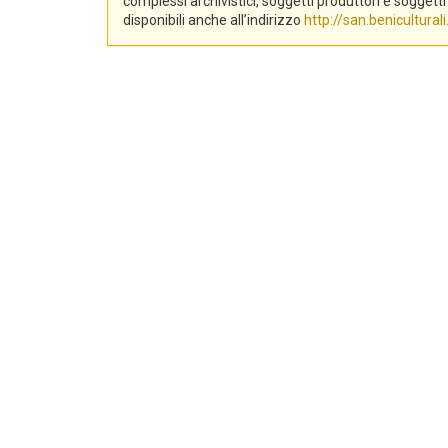
complessi archivistici, soggetti produttori e sogge
disponibili anche all’indirizzo
http://san.beniculturali.