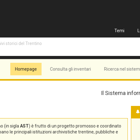
Temi
L
vi storici del Trentino
Homepage
Consulta gli inventari
Ricerca nel siste
Il Sistema infor
no (in sigla
AST
) è frutto di un progetto promosso e coordinato
no le principali istituzioni archivistiche trentine, pubbliche e