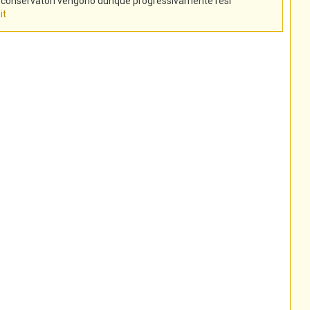
tti conservatori vengono dunque progressivamente resi
it