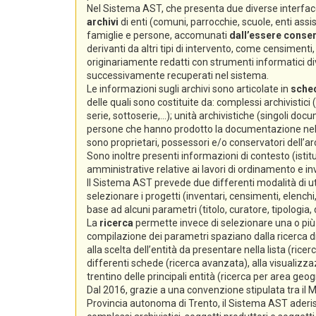
Nel Sistema AST, che presenta due diverse interfacc
archivi
di enti (comuni, parrocchie, scuole, enti assiste
famiglie e persone, accomunati
dall’essere conserv
derivanti da altri tipi di intervento, come censimenti, e
originariamente redatti con strumenti informatici div
successivamente recuperati nel sistema.
Le informazioni sugli archivi sono articolate in
sche
delle quali sono costituite da: complessi archivistici
serie, sottoserie,...); unità archivistiche (singoli docum
persone che hanno prodotto la documentazione nello s
sono proprietari, possessori e/o conservatori dell’arc
Sono inoltre presenti informazioni di contesto (istitu
amministrative relative ai lavori di ordinamento e i
Il Sistema AST prevede due differenti modalità di ut
selezionare i progetti (inventari, censimenti, elenchi,
base ad alcuni parametri (titolo, curatore, tipologia,
La
ricerca
permette invece di selezionare una o più s
compilazione dei parametri spaziano dalla ricerca di 
alla scelta dell’entità da presentare nella lista (ricer
differenti schede (ricerca avanzata), alla visualizzaz
trentino delle principali entità (ricerca per area geog
Dal 2016, grazie a una convenzione stipulata tra il Min
Provincia autonoma di Trento, il Sistema AST aderi