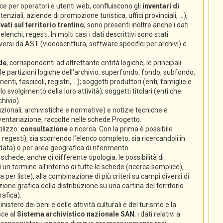
e per operatori e utenti web, confluiscono gli
inventari di
nziali, aziende di promozione turistica, uffici provinciali, ...),
ati sul territorio trentino
; sono presenti inoltre anche i dati
lenchi, regesti. In molti casi i dati descrittivi sono stati
ersi da AST (videoscrittura, software specifici per archivi) e
de
, corrispondenti ad altrettante entità logiche, le principali
 (le partizioni logiche dell’archivio: superfondo, fondo, subfondo,
enti, fascicoli, registri, ...); soggetti produttori (enti, famiglie e
volgimento della loro attività); soggetti titolari (enti che
hivio).
zionali, archivistiche e normative) e notizie tecniche e
nventariazione, raccolte nelle schede Progetto.
ilizzo:
consultazione
e ricerca. Con la prima è possibile
 regesti), sia scorrendo l’elenco completo, sia ricercandoli in
 data) o per area geografica di riferimento.
chede, anche di differente tipologia; le possibilità di
un termine all’interno di tutte le schede (ricerca semplice),
ca per liste), alla combinazione di più criteri su campi diversi di
ione grafica della distribuzione su una cartina del territorio
rafica).
istero dei beni e delle attività culturali e del turismo e la
sce al
Sistema archivistico nazionale SAN
; i dati relativi a