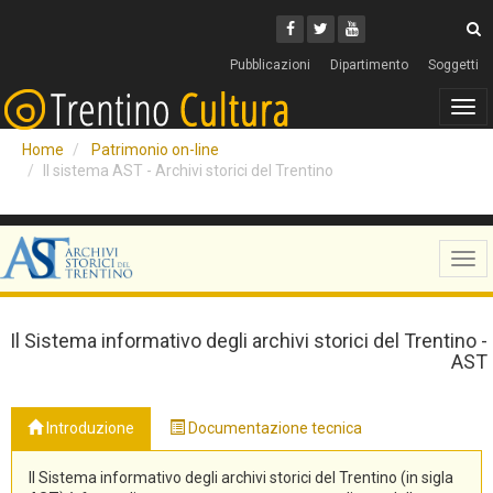
Cerca
Youtube
Facebook
Twitter
C
Pubblicazioni
Dipartimento
Soggetti
Tog
navi
Home
Patrimonio on-line
Il sistema AST - Archivi storici del Trentino
Tog
navi
Il Sistema informativo degli archivi storici del Trentino -
AST
Introduzione
Documentazione tecnica
Il Sistema informativo degli archivi storici del Trentino (in sigla