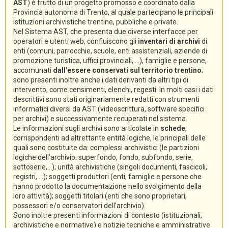
AST
) è frutto di un progetto promosso e coordinato dalla
Provincia autonoma di Trento, al quale partecipano le principali
istituzioni archivistiche trentine, pubbliche e private.
Nel Sistema AST, che presenta due diverse interfacce per
operatori e utenti web, confluiscono gli
inventari di archivi
di
enti (comuni, parrocchie, scuole, enti assistenziali, aziende di
promozione turistica, uffici provinciali, ...), famiglie e persone,
accomunati
dall’essere conservati sul territorio trentino
;
sono presenti inoltre anche i dati derivanti da altri tipi di
intervento, come censimenti, elenchi, regesti. In molti casi i dati
descrittivi sono stati originariamente redatti con strumenti
informatici diversi da AST (videoscrittura, software specifici
per archivi) e successivamente recuperati nel sistema.
Le informazioni sugli archivi sono articolate in
schede
,
corrispondenti ad altrettante entità logiche, le principali delle
quali sono costituite da: complessi archivistici (le partizioni
logiche dell’archivio: superfondo, fondo, subfondo, serie,
sottoserie,...); unità archivistiche (singoli documenti, fascicoli,
registri, ...); soggetti produttori (enti, famiglie e persone che
hanno prodotto la documentazione nello svolgimento della
loro attività); soggetti titolari (enti che sono proprietari,
possessori e/o conservatori dell’archivio).
Sono inoltre presenti informazioni di contesto (istituzionali,
archivistiche e normative) e notizie tecniche e amministrative