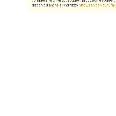
complessi archivistici, soggetti produttori e sogge
disponibili anche all’indirizzo
http://san.beniculturali.