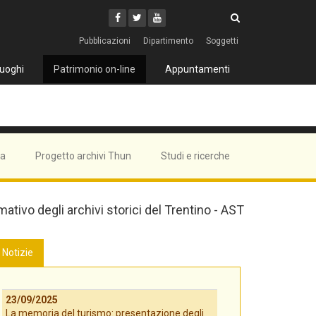
Cerca
Youtube
Facebook
Twitter
Cerca
Pubblicazioni
Dipartimento
Soggetti
uoghi
Patrimonio on-line
Appuntamenti
ma
Progetto archivi Thun
Studi e ricerche
mativo degli archivi storici del Trentino - AST
Notizie
23/09/2025
La memoria del turismo: presentazione degli