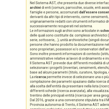
Nel Sistema AST, che presenta due diverse interfacc
archivi
di enti (comuni, parrocchie, scuole, enti assiste
famiglie e persone, accomunati
dall’essere conserv
derivanti da altri tipi di intervento, come censimenti, e
originariamente redatti con strumenti informatici div
successivamente recuperati nel sistema.
Le informazioni sugli archivi sono articolate in
sche
delle quali sono costituite da: complessi archivistici
serie, sottoserie,...); unità archivistiche (singoli docum
persone che hanno prodotto la documentazione nello s
sono proprietari, possessori e/o conservatori dell’arc
Sono inoltre presenti informazioni di contesto (istitu
amministrative relative ai lavori di ordinamento e i
Il Sistema AST prevede due differenti modalità di ut
selezionare i progetti (inventari, censimenti, elenchi,
base ad alcuni parametri (titolo, curatore, tipologia,
La
ricerca
permette invece di selezionare una o più s
compilazione dei parametri spaziano dalla ricerca di 
alla scelta dell’entità da presentare nella lista (ricer
differenti schede (ricerca avanzata), alla visualizzaz
trentino delle principali entità (ricerca per area geog
Dal 2016, grazie a una convenzione stipulata tra il Min
Provincia autonoma di Trento, il Sistema AST aderi