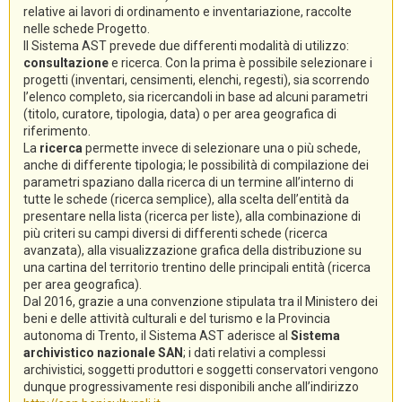
relative ai lavori di ordinamento e inventariazione, raccolte
nelle schede Progetto.
Il Sistema AST prevede due differenti modalità di utilizzo:
consultazione
e ricerca. Con la prima è possibile selezionare i
progetti (inventari, censimenti, elenchi, regesti), sia scorrendo
l’elenco completo, sia ricercandoli in base ad alcuni parametri
(titolo, curatore, tipologia, data) o per area geografica di
riferimento.
La
ricerca
permette invece di selezionare una o più schede,
anche di differente tipologia; le possibilità di compilazione dei
parametri spaziano dalla ricerca di un termine all’interno di
tutte le schede (ricerca semplice), alla scelta dell’entità da
presentare nella lista (ricerca per liste), alla combinazione di
più criteri su campi diversi di differenti schede (ricerca
avanzata), alla visualizzazione grafica della distribuzione su
una cartina del territorio trentino delle principali entità (ricerca
per area geografica).
Dal 2016, grazie a una convenzione stipulata tra il Ministero dei
beni e delle attività culturali e del turismo e la Provincia
autonoma di Trento, il Sistema AST aderisce al
Sistema
archivistico nazionale SAN
; i dati relativi a complessi
archivistici, soggetti produttori e soggetti conservatori vengono
dunque progressivamente resi disponibili anche all’indirizzo