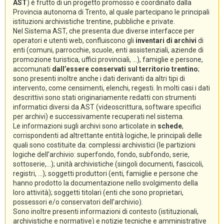
AST
) è frutto di un progetto promosso e coordinato dalla
Provincia autonoma di Trento, al quale partecipano le principali
istituzioni archivistiche trentine, pubbliche e private.
Nel Sistema AST, che presenta due diverse interfacce per
operatori e utenti web, confluiscono gli
inventari di archivi
di
enti (comuni, parrocchie, scuole, enti assistenziali, aziende di
promozione turistica, uffici provinciali, ...), famiglie e persone,
accomunati
dall’essere conservati sul territorio trentino
;
sono presenti inoltre anche i dati derivanti da altri tipi di
intervento, come censimenti, elenchi, regesti. In molti casi i dati
descrittivi sono stati originariamente redatti con strumenti
informatici diversi da AST (videoscrittura, software specifici
per archivi) e successivamente recuperati nel sistema.
Le informazioni sugli archivi sono articolate in
schede
,
corrispondenti ad altrettante entità logiche, le principali delle
quali sono costituite da: complessi archivistici (le partizioni
logiche dell’archivio: superfondo, fondo, subfondo, serie,
sottoserie,...); unità archivistiche (singoli documenti, fascicoli,
registri, ...); soggetti produttori (enti, famiglie e persone che
hanno prodotto la documentazione nello svolgimento della
loro attività); soggetti titolari (enti che sono proprietari,
possessori e/o conservatori dell’archivio).
Sono inoltre presenti informazioni di contesto (istituzionali,
archivistiche e normative) e notizie tecniche e amministrative