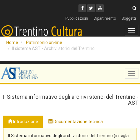
Cerca
Youtube
Facebook
Twitter
C
Pubblicazioni
Dipartimento
Soggetti
Tog
navi
Home
Patrimonio on-line
Il sistema AST - Archivi storici del Trentino
Tog
navi
Il Sistema informativo degli archivi storici del Trentino -
AST
Introduzione
Documentazione tecnica
Il Sistema informativo degli archivi storici del Trentino (in sigla