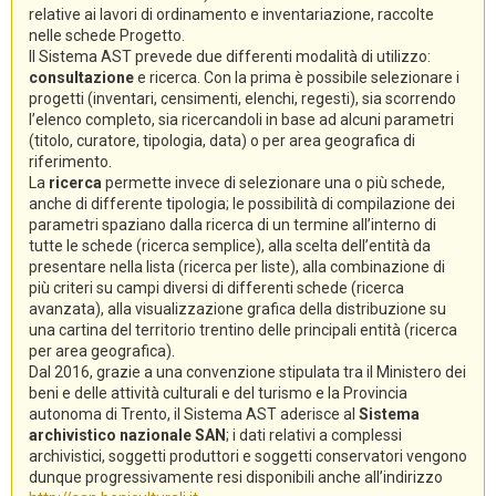
relative ai lavori di ordinamento e inventariazione, raccolte
nelle schede Progetto.
Il Sistema AST prevede due differenti modalità di utilizzo:
consultazione
e ricerca. Con la prima è possibile selezionare i
progetti (inventari, censimenti, elenchi, regesti), sia scorrendo
l’elenco completo, sia ricercandoli in base ad alcuni parametri
(titolo, curatore, tipologia, data) o per area geografica di
riferimento.
La
ricerca
permette invece di selezionare una o più schede,
anche di differente tipologia; le possibilità di compilazione dei
parametri spaziano dalla ricerca di un termine all’interno di
tutte le schede (ricerca semplice), alla scelta dell’entità da
presentare nella lista (ricerca per liste), alla combinazione di
più criteri su campi diversi di differenti schede (ricerca
avanzata), alla visualizzazione grafica della distribuzione su
una cartina del territorio trentino delle principali entità (ricerca
per area geografica).
Dal 2016, grazie a una convenzione stipulata tra il Ministero dei
beni e delle attività culturali e del turismo e la Provincia
autonoma di Trento, il Sistema AST aderisce al
Sistema
archivistico nazionale SAN
; i dati relativi a complessi
archivistici, soggetti produttori e soggetti conservatori vengono
dunque progressivamente resi disponibili anche all’indirizzo