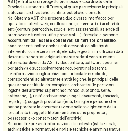
AST
) è frutto di un progetto promosso e coordinato dalla
Provincia autonoma di Trento, al quale partecipano le principali
istituzioni archivistiche trentine, pubbliche e private.
Nel Sistema AST, che presenta due diverse interfacce per
operatori e utenti web, confluiscono gli
inventari di archivi
di
enti (comuni, parrocchie, scuole, enti assistenziali, aziende di
promozione turistica, uffici provinciali, ...), famiglie e persone,
accomunati
dall’essere conservati sul territorio trentino
;
sono presenti inoltre anche i dati derivanti da altri tipi di
intervento, come censimenti, elenchi, regesti. In molti casi i dati
descrittivi sono stati originariamente redatti con strumenti
informatici diversi da AST (videoscrittura, software specifici
per archivi) e successivamente recuperati nel sistema.
Le informazioni sugli archivi sono articolate in
schede
,
corrispondenti ad altrettante entità logiche, le principali delle
quali sono costituite da: complessi archivistici (le partizioni
logiche dell’archivio: superfondo, fondo, subfondo, serie,
sottoserie,...); unità archivistiche (singoli documenti, fascicoli,
registri, ...); soggetti produttori (enti, famiglie e persone che
hanno prodotto la documentazione nello svolgimento della
loro attività); soggetti titolari (enti che sono proprietari,
possessori e/o conservatori dell’archivio).
Sono inoltre presenti informazioni di contesto (istituzionali,
archivistiche e normative) e notizie tecniche e amministrative