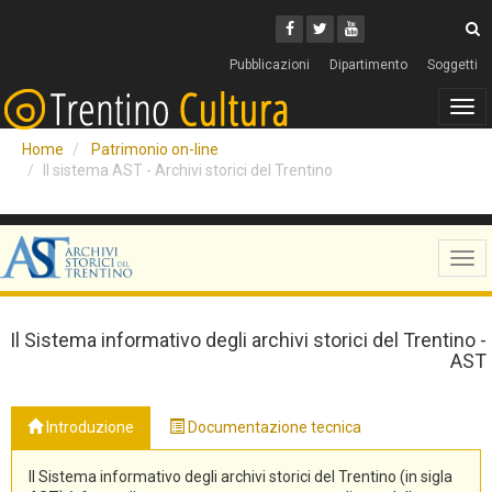
Cerca
Youtube
Facebook
Twitter
C
Pubblicazioni
Dipartimento
Soggetti
Tog
navi
Home
Patrimonio on-line
Il sistema AST - Archivi storici del Trentino
Tog
navi
Il Sistema informativo degli archivi storici del Trentino -
AST
Introduzione
Documentazione tecnica
Il Sistema informativo degli archivi storici del Trentino (in sigla