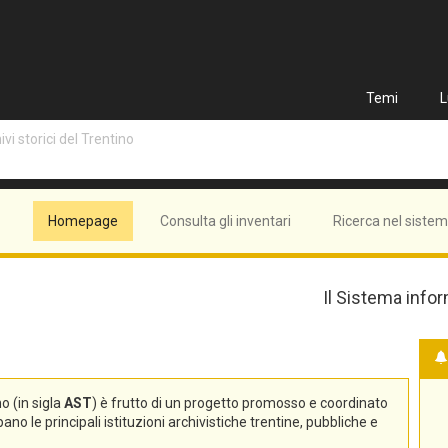
Temi
L
vi storici del Trentino
Homepage
Consulta gli inventari
Ricerca nel siste
Il Sistema infor
no (in sigla
AST
) è frutto di un progetto promosso e coordinato
no le principali istituzioni archivistiche trentine, pubbliche e