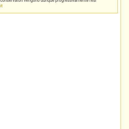
tti conservatori vengono dunque progressivamente resi
it