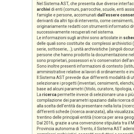
Nel Sistema AST, che presenta due diverse interfacc
archivi
di enti (comuni, parrocchie, scuole, enti assiste
famiglie e persone, accomunati
dall’essere conserv
derivanti da altri tipi di intervento, come censimenti, e
originariamente redatti con strumenti informatici div
successivamente recuperati nel sistema.
Le informazioni sugli archivi sono articolate in
sche
delle quali sono costituite da: complessi archivistici
serie, sottoserie,...); unità archivistiche (singoli docum
persone che hanno prodotto la documentazione nello s
sono proprietari, possessori e/o conservatori dell’arc
Sono inoltre presenti informazioni di contesto (istitu
amministrative relative ai lavori di ordinamento e i
Il Sistema AST prevede due differenti modalità di ut
selezionare i progetti (inventari, censimenti, elenchi,
base ad alcuni parametri (titolo, curatore, tipologia,
La
ricerca
permette invece di selezionare una o più s
compilazione dei parametri spaziano dalla ricerca di 
alla scelta dell’entità da presentare nella lista (ricer
differenti schede (ricerca avanzata), alla visualizzaz
trentino delle principali entità (ricerca per area geog
Dal 2016, grazie a una convenzione stipulata tra il Min
Provincia autonoma di Trento, il Sistema AST aderi