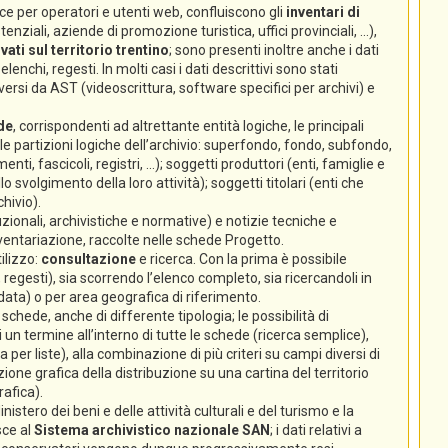
e per operatori e utenti web, confluiscono gli
inventari di
nziali, aziende di promozione turistica, uffici provinciali, ...),
ati sul territorio trentino
; sono presenti inoltre anche i dati
lenchi, regesti. In molti casi i dati descrittivi sono stati
ersi da AST (videoscrittura, software specifici per archivi) e
de
, corrispondenti ad altrettante entità logiche, le principali
 (le partizioni logiche dell’archivio: superfondo, fondo, subfondo,
enti, fascicoli, registri, ...); soggetti produttori (enti, famiglie e
volgimento della loro attività); soggetti titolari (enti che
hivio).
zionali, archivistiche e normative) e notizie tecniche e
nventariazione, raccolte nelle schede Progetto.
ilizzo:
consultazione
e ricerca. Con la prima è possibile
 regesti), sia scorrendo l’elenco completo, sia ricercandoli in
 data) o per area geografica di riferimento.
chede, anche di differente tipologia; le possibilità di
un termine all’interno di tutte le schede (ricerca semplice),
ca per liste), alla combinazione di più criteri su campi diversi di
ione grafica della distribuzione su una cartina del territorio
rafica).
istero dei beni e delle attività culturali e del turismo e la
sce al
Sistema archivistico nazionale SAN
; i dati relativi a