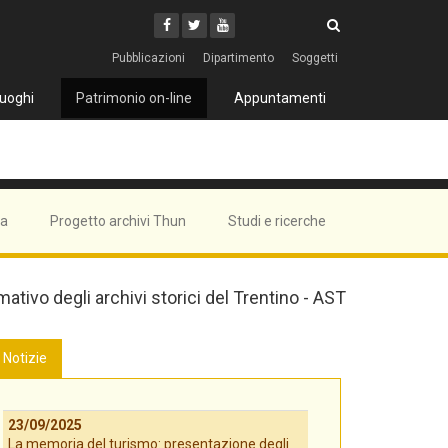
Cerca
Youtube
Facebook
Twitter
Cerca
Pubblicazioni
Dipartimento
Soggetti
uoghi
Patrimonio on-line
Appuntamenti
ma
Progetto archivi Thun
Studi e ricerche
mativo degli archivi storici del Trentino - AST
Notizie
23/09/2025
La memoria del turismo: presentazione degli