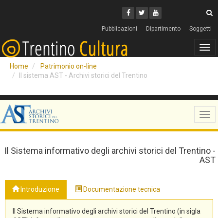
Cerca
Youtube
Facebook
Twitter
C
Pubblicazioni
Dipartimento
Soggetti
Tog
navi
Home
Patrimonio on-line
Il sistema AST - Archivi storici del Trentino
Tog
navi
Il Sistema informativo degli archivi storici del Trentino -
AST
Introduzione
Documentazione tecnica
Il Sistema informativo degli archivi storici del Trentino (in sigla