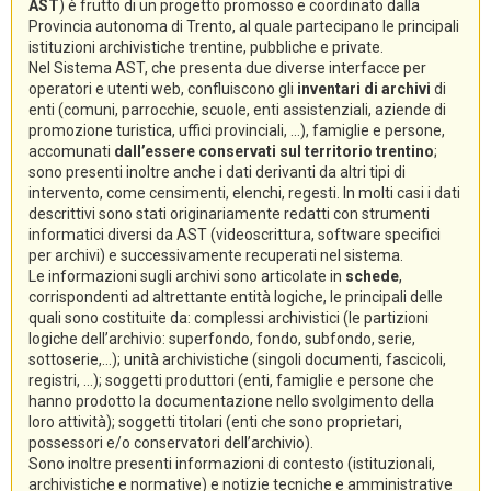
AST
) è frutto di un progetto promosso e coordinato dalla
Provincia autonoma di Trento, al quale partecipano le principali
istituzioni archivistiche trentine, pubbliche e private.
Nel Sistema AST, che presenta due diverse interfacce per
operatori e utenti web, confluiscono gli
inventari di archivi
di
enti (comuni, parrocchie, scuole, enti assistenziali, aziende di
promozione turistica, uffici provinciali, ...), famiglie e persone,
accomunati
dall’essere conservati sul territorio trentino
;
sono presenti inoltre anche i dati derivanti da altri tipi di
intervento, come censimenti, elenchi, regesti. In molti casi i dati
descrittivi sono stati originariamente redatti con strumenti
informatici diversi da AST (videoscrittura, software specifici
per archivi) e successivamente recuperati nel sistema.
Le informazioni sugli archivi sono articolate in
schede
,
corrispondenti ad altrettante entità logiche, le principali delle
quali sono costituite da: complessi archivistici (le partizioni
logiche dell’archivio: superfondo, fondo, subfondo, serie,
sottoserie,...); unità archivistiche (singoli documenti, fascicoli,
registri, ...); soggetti produttori (enti, famiglie e persone che
hanno prodotto la documentazione nello svolgimento della
loro attività); soggetti titolari (enti che sono proprietari,
possessori e/o conservatori dell’archivio).
Sono inoltre presenti informazioni di contesto (istituzionali,
archivistiche e normative) e notizie tecniche e amministrative