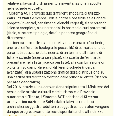
relative ai lavori di ordinamento e inventariazione, raccolte
nelle schede Progetto.
Il Sistema AST prevede due differenti modalità di utilizzo:
consultazione
e ricerca. Con la prima è possibile selezionare i
progetti (inventari, censimenti, elenchi, regesti), sia scorrendo
l’elenco completo, sia ricercandoli in base ad alcuni parametri
(titolo, curatore, tipologia, data) o per area geografica di
riferimento.
La
ricerca
permette invece di selezionare una o più schede,
anche di differente tipologia; le possibilità di compilazione dei
parametri spaziano dalla ricerca di un termine all’interno di
tutte le schede (ricerca semplice), alla scelta dell’entità da
presentare nella lista (ricerca per liste), alla combinazione di
più criteri su campi diversi di differenti schede (ricerca
avanzata), alla visualizzazione grafica della distribuzione su
una cartina del territorio trentino delle principali entità (ricerca
per area geografica).
Dal 2016, grazie a una convenzione stipulata tra il Ministero dei
beni e delle attività culturali e del turismo e la Provincia
autonoma di Trento, il Sistema AST aderisce al
Sistema
archivistico nazionale SAN
; i dati relativi a complessi
archivistici, soggetti produttori e soggetti conservatori vengono
dunque progressivamente resi disponibili anche all’indirizzo