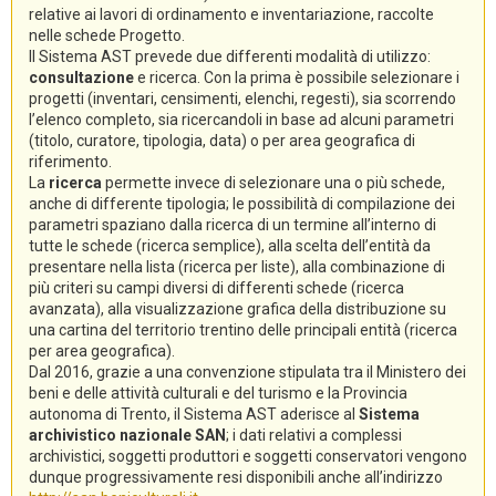
relative ai lavori di ordinamento e inventariazione, raccolte
nelle schede Progetto.
Il Sistema AST prevede due differenti modalità di utilizzo:
consultazione
e ricerca. Con la prima è possibile selezionare i
progetti (inventari, censimenti, elenchi, regesti), sia scorrendo
l’elenco completo, sia ricercandoli in base ad alcuni parametri
(titolo, curatore, tipologia, data) o per area geografica di
riferimento.
La
ricerca
permette invece di selezionare una o più schede,
anche di differente tipologia; le possibilità di compilazione dei
parametri spaziano dalla ricerca di un termine all’interno di
tutte le schede (ricerca semplice), alla scelta dell’entità da
presentare nella lista (ricerca per liste), alla combinazione di
più criteri su campi diversi di differenti schede (ricerca
avanzata), alla visualizzazione grafica della distribuzione su
una cartina del territorio trentino delle principali entità (ricerca
per area geografica).
Dal 2016, grazie a una convenzione stipulata tra il Ministero dei
beni e delle attività culturali e del turismo e la Provincia
autonoma di Trento, il Sistema AST aderisce al
Sistema
archivistico nazionale SAN
; i dati relativi a complessi
archivistici, soggetti produttori e soggetti conservatori vengono
dunque progressivamente resi disponibili anche all’indirizzo