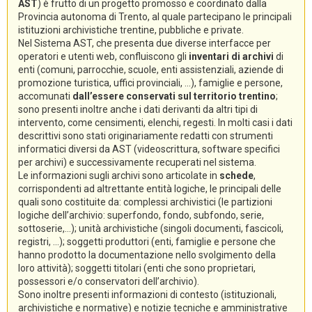
AST
) è frutto di un progetto promosso e coordinato dalla
Provincia autonoma di Trento, al quale partecipano le principali
istituzioni archivistiche trentine, pubbliche e private.
Nel Sistema AST, che presenta due diverse interfacce per
operatori e utenti web, confluiscono gli
inventari di archivi
di
enti (comuni, parrocchie, scuole, enti assistenziali, aziende di
promozione turistica, uffici provinciali, ...), famiglie e persone,
accomunati
dall’essere conservati sul territorio trentino
;
sono presenti inoltre anche i dati derivanti da altri tipi di
intervento, come censimenti, elenchi, regesti. In molti casi i dati
descrittivi sono stati originariamente redatti con strumenti
informatici diversi da AST (videoscrittura, software specifici
per archivi) e successivamente recuperati nel sistema.
Le informazioni sugli archivi sono articolate in
schede
,
corrispondenti ad altrettante entità logiche, le principali delle
quali sono costituite da: complessi archivistici (le partizioni
logiche dell’archivio: superfondo, fondo, subfondo, serie,
sottoserie,...); unità archivistiche (singoli documenti, fascicoli,
registri, ...); soggetti produttori (enti, famiglie e persone che
hanno prodotto la documentazione nello svolgimento della
loro attività); soggetti titolari (enti che sono proprietari,
possessori e/o conservatori dell’archivio).
Sono inoltre presenti informazioni di contesto (istituzionali,
archivistiche e normative) e notizie tecniche e amministrative