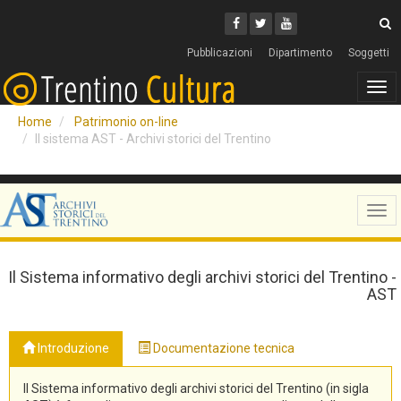
Cerca
Youtube
Facebook
Twitter
C
Pubblicazioni
Dipartimento
Soggetti
Tog
navi
Home
Patrimonio on-line
Il sistema AST - Archivi storici del Trentino
Tog
navi
Il Sistema informativo degli archivi storici del Trentino -
AST
Introduzione
Documentazione tecnica
Il Sistema informativo degli archivi storici del Trentino (in sigla