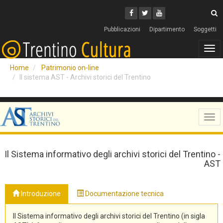
Cerca
Youtube
Facebook
Twitter
C
Pubblicazioni
Dipartimento
Soggetti
Tog
navi
Home
Patrimonio on-line
Il sistema AST - Archivi storici del Trentino
Tog
navi
Il Sistema informativo degli archivi storici del Trentino -
AST
Introduzione
Documentazione tecnica
Il Sistema informativo degli archivi storici del Trentino (in sigla