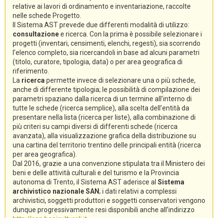
relative ai lavori di ordinamento e inventariazione, raccolte
nelle schede Progetto.
Il Sistema AST prevede due differenti modalità di utilizzo:
consultazione
e ricerca. Con la prima è possibile selezionare i
progetti (inventari, censimenti, elenchi, regesti), sia scorrendo
l’elenco completo, sia ricercandoli in base ad alcuni parametri
(titolo, curatore, tipologia, data) o per area geografica di
riferimento.
La
ricerca
permette invece di selezionare una o più schede,
anche di differente tipologia; le possibilità di compilazione dei
parametri spaziano dalla ricerca di un termine all’interno di
tutte le schede (ricerca semplice), alla scelta dell’entità da
presentare nella lista (ricerca per liste), alla combinazione di
più criteri su campi diversi di differenti schede (ricerca
avanzata), alla visualizzazione grafica della distribuzione su
una cartina del territorio trentino delle principali entità (ricerca
per area geografica).
Dal 2016, grazie a una convenzione stipulata tra il Ministero dei
beni e delle attività culturali e del turismo e la Provincia
autonoma di Trento, il Sistema AST aderisce al
Sistema
archivistico nazionale SAN
; i dati relativi a complessi
archivistici, soggetti produttori e soggetti conservatori vengono
dunque progressivamente resi disponibili anche all’indirizzo