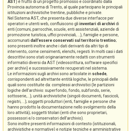
AST
) è frutto di un progetto promosso e coordinato dalla
Provincia autonoma di Trento, al quale partecipano le principali
istituzioni archivistiche trentine, pubbliche e private.
Nel Sistema AST, che presenta due diverse interfacce per
operatori e utenti web, confluiscono gli
inventari di archivi
di
enti (comuni, parrocchie, scuole, enti assistenziali, aziende di
promozione turistica, uffici provinciali, ...), famiglie e persone,
accomunati
dall’essere conservati sul territorio trentino
;
sono presenti inoltre anche i dati derivanti da altri tipi di
intervento, come censimenti, elenchi, regesti. In molti casi i dati
descrittivi sono stati originariamente redatti con strumenti
informatici diversi da AST (videoscrittura, software specifici
per archivi) e successivamente recuperati nel sistema.
Le informazioni sugli archivi sono articolate in
schede
,
corrispondenti ad altrettante entità logiche, le principali delle
quali sono costituite da: complessi archivistici (le partizioni
logiche dell’archivio: superfondo, fondo, subfondo, serie,
sottoserie,...); unità archivistiche (singoli documenti, fascicoli,
registri, ...); soggetti produttori (enti, famiglie e persone che
hanno prodotto la documentazione nello svolgimento della
loro attività); soggetti titolari (enti che sono proprietari,
possessori e/o conservatori dell’archivio).
Sono inoltre presenti informazioni di contesto (istituzionali,
archivistiche e normative) e notizie tecniche e amministrative