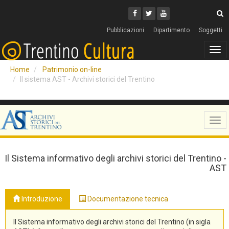
Cerca
Youtube
Facebook
Twitter
C
Pubblicazioni
Dipartimento
Soggetti
Tog
navi
Home
Patrimonio on-line
Il sistema AST - Archivi storici del Trentino
Tog
navi
Il Sistema informativo degli archivi storici del Trentino -
AST
Introduzione
Documentazione tecnica
Il Sistema informativo degli archivi storici del Trentino (in sigla