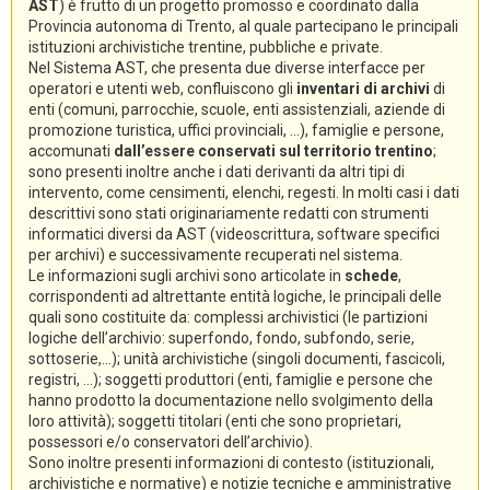
AST
) è frutto di un progetto promosso e coordinato dalla
Provincia autonoma di Trento, al quale partecipano le principali
istituzioni archivistiche trentine, pubbliche e private.
Nel Sistema AST, che presenta due diverse interfacce per
operatori e utenti web, confluiscono gli
inventari di archivi
di
enti (comuni, parrocchie, scuole, enti assistenziali, aziende di
promozione turistica, uffici provinciali, ...), famiglie e persone,
accomunati
dall’essere conservati sul territorio trentino
;
sono presenti inoltre anche i dati derivanti da altri tipi di
intervento, come censimenti, elenchi, regesti. In molti casi i dati
descrittivi sono stati originariamente redatti con strumenti
informatici diversi da AST (videoscrittura, software specifici
per archivi) e successivamente recuperati nel sistema.
Le informazioni sugli archivi sono articolate in
schede
,
corrispondenti ad altrettante entità logiche, le principali delle
quali sono costituite da: complessi archivistici (le partizioni
logiche dell’archivio: superfondo, fondo, subfondo, serie,
sottoserie,...); unità archivistiche (singoli documenti, fascicoli,
registri, ...); soggetti produttori (enti, famiglie e persone che
hanno prodotto la documentazione nello svolgimento della
loro attività); soggetti titolari (enti che sono proprietari,
possessori e/o conservatori dell’archivio).
Sono inoltre presenti informazioni di contesto (istituzionali,
archivistiche e normative) e notizie tecniche e amministrative