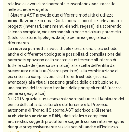
relative ai lavori di ordinamento e inventariazione, raccolte
nelle schede Progetto.
Il Sistema AST prevede due differenti modalità di utilizzo:
consultazione
e ricerca. Con la prima è possibile selezionare i
progetti (inventari, censimenti, elenchi, regesti), sia scorrendo
l’elenco completo, sia ricercandoli in base ad alcuni parametri
(titolo, curatore, tipologia, data) o per area geografica di
riferimento.
La
ricerca
permette invece di selezionare una o più schede,
anche di differente tipologia; le possibilità di compilazione dei
parametri spaziano dalla ricerca di un termine all’interno di
tutte le schede (ricerca semplice), alla scelta dell’entità da
presentare nella lista (ricerca per liste), alla combinazione di
più criteri su campi diversi di differenti schede (ricerca
avanzata), alla visualizzazione grafica della distribuzione su
una cartina del territorio trentino delle principali entità (ricerca
per area geografica).
Dal 2016, grazie a una convenzione stipulata tra il Ministero dei
beni e delle attività culturali e del turismo e la Provincia
autonoma di Trento, il Sistema AST aderisce al
Sistema
archivistico nazionale SAN
; i dati relativi a complessi
archivistici, soggetti produttori e soggetti conservatori vengono
dunque progressivamente resi disponibili anche all’indirizzo