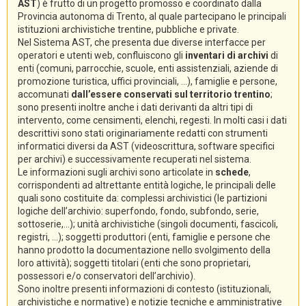
AST
) è frutto di un progetto promosso e coordinato dalla
Provincia autonoma di Trento, al quale partecipano le principali
istituzioni archivistiche trentine, pubbliche e private.
Nel Sistema AST, che presenta due diverse interfacce per
operatori e utenti web, confluiscono gli
inventari di archivi
di
enti (comuni, parrocchie, scuole, enti assistenziali, aziende di
promozione turistica, uffici provinciali, ...), famiglie e persone,
accomunati
dall’essere conservati sul territorio trentino
;
sono presenti inoltre anche i dati derivanti da altri tipi di
intervento, come censimenti, elenchi, regesti. In molti casi i dati
descrittivi sono stati originariamente redatti con strumenti
informatici diversi da AST (videoscrittura, software specifici
per archivi) e successivamente recuperati nel sistema.
Le informazioni sugli archivi sono articolate in
schede
,
corrispondenti ad altrettante entità logiche, le principali delle
quali sono costituite da: complessi archivistici (le partizioni
logiche dell’archivio: superfondo, fondo, subfondo, serie,
sottoserie,...); unità archivistiche (singoli documenti, fascicoli,
registri, ...); soggetti produttori (enti, famiglie e persone che
hanno prodotto la documentazione nello svolgimento della
loro attività); soggetti titolari (enti che sono proprietari,
possessori e/o conservatori dell’archivio).
Sono inoltre presenti informazioni di contesto (istituzionali,
archivistiche e normative) e notizie tecniche e amministrative