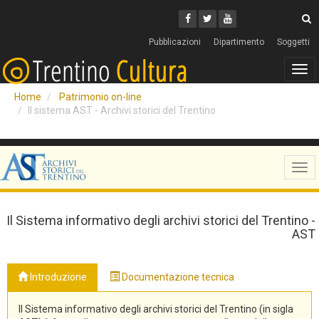
Cerca
Youtube
Facebook
Twitter
C
Pubblicazioni
Dipartimento
Soggetti
Tog
navi
Home
Patrimonio on-line
Il sistema AST - Archivi storici del Trentino
Tog
navi
Il Sistema informativo degli archivi storici del Trentino -
AST
Introduzione
Documentazione tecnica
Il Sistema informativo degli archivi storici del Trentino (in sigla