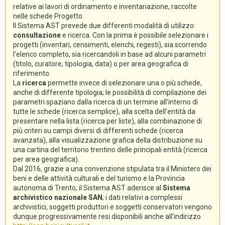
relative ai lavori di ordinamento e inventariazione, raccolte
nelle schede Progetto.
Il Sistema AST prevede due differenti modalità di utilizzo:
consultazione
e ricerca. Con la prima è possibile selezionare i
progetti (inventari, censimenti, elenchi, regesti), sia scorrendo
l’elenco completo, sia ricercandoli in base ad alcuni parametri
(titolo, curatore, tipologia, data) o per area geografica di
riferimento.
La
ricerca
permette invece di selezionare una o più schede,
anche di differente tipologia; le possibilità di compilazione dei
parametri spaziano dalla ricerca di un termine all’interno di
tutte le schede (ricerca semplice), alla scelta dell’entità da
presentare nella lista (ricerca per liste), alla combinazione di
più criteri su campi diversi di differenti schede (ricerca
avanzata), alla visualizzazione grafica della distribuzione su
una cartina del territorio trentino delle principali entità (ricerca
per area geografica).
Dal 2016, grazie a una convenzione stipulata tra il Ministero dei
beni e delle attività culturali e del turismo e la Provincia
autonoma di Trento, il Sistema AST aderisce al
Sistema
archivistico nazionale SAN
; i dati relativi a complessi
archivistici, soggetti produttori e soggetti conservatori vengono
dunque progressivamente resi disponibili anche all’indirizzo