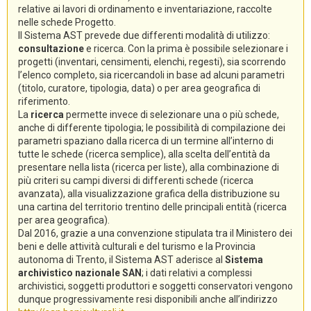
relative ai lavori di ordinamento e inventariazione, raccolte
nelle schede Progetto.
Il Sistema AST prevede due differenti modalità di utilizzo:
consultazione
e ricerca. Con la prima è possibile selezionare i
progetti (inventari, censimenti, elenchi, regesti), sia scorrendo
l’elenco completo, sia ricercandoli in base ad alcuni parametri
(titolo, curatore, tipologia, data) o per area geografica di
riferimento.
La
ricerca
permette invece di selezionare una o più schede,
anche di differente tipologia; le possibilità di compilazione dei
parametri spaziano dalla ricerca di un termine all’interno di
tutte le schede (ricerca semplice), alla scelta dell’entità da
presentare nella lista (ricerca per liste), alla combinazione di
più criteri su campi diversi di differenti schede (ricerca
avanzata), alla visualizzazione grafica della distribuzione su
una cartina del territorio trentino delle principali entità (ricerca
per area geografica).
Dal 2016, grazie a una convenzione stipulata tra il Ministero dei
beni e delle attività culturali e del turismo e la Provincia
autonoma di Trento, il Sistema AST aderisce al
Sistema
archivistico nazionale SAN
; i dati relativi a complessi
archivistici, soggetti produttori e soggetti conservatori vengono
dunque progressivamente resi disponibili anche all’indirizzo