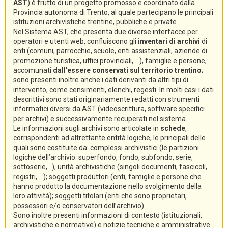
AST
) è frutto di un progetto promosso e coordinato dalla
Provincia autonoma di Trento, al quale partecipano le principali
istituzioni archivistiche trentine, pubbliche e private.
Nel Sistema AST, che presenta due diverse interfacce per
operatori e utenti web, confluiscono gli
inventari di archivi
di
enti (comuni, parrocchie, scuole, enti assistenziali, aziende di
promozione turistica, uffici provinciali, ...), famiglie e persone,
accomunati
dall’essere conservati sul territorio trentino
;
sono presenti inoltre anche i dati derivanti da altri tipi di
intervento, come censimenti, elenchi, regesti. In molti casi i dati
descrittivi sono stati originariamente redatti con strumenti
informatici diversi da AST (videoscrittura, software specifici
per archivi) e successivamente recuperati nel sistema.
Le informazioni sugli archivi sono articolate in
schede
,
corrispondenti ad altrettante entità logiche, le principali delle
quali sono costituite da: complessi archivistici (le partizioni
logiche dell’archivio: superfondo, fondo, subfondo, serie,
sottoserie,...); unità archivistiche (singoli documenti, fascicoli,
registri, ...); soggetti produttori (enti, famiglie e persone che
hanno prodotto la documentazione nello svolgimento della
loro attività); soggetti titolari (enti che sono proprietari,
possessori e/o conservatori dell’archivio).
Sono inoltre presenti informazioni di contesto (istituzionali,
archivistiche e normative) e notizie tecniche e amministrative