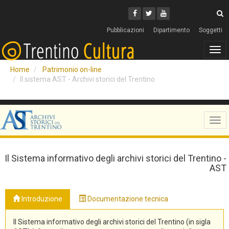
Cerca
Youtube
Facebook
Twitter
C
Pubblicazioni
Dipartimento
Soggetti
Tog
navi
Home
Patrimonio on-line
Il sistema AST - Archivi storici del Trentino
Tog
navi
Il Sistema informativo degli archivi storici del Trentino -
AST
Introduzione
Documentazione tecnica
Il Sistema informativo degli archivi storici del Trentino (in sigla