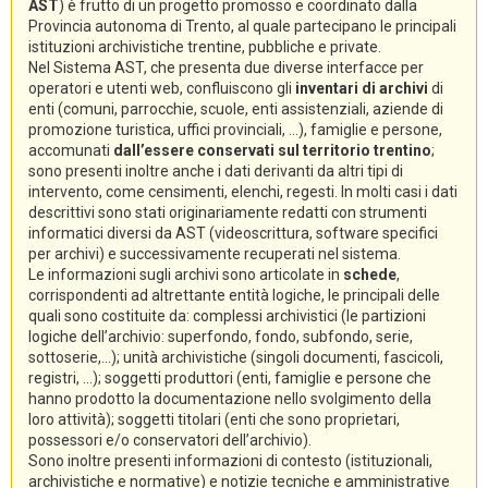
AST
) è frutto di un progetto promosso e coordinato dalla
Provincia autonoma di Trento, al quale partecipano le principali
istituzioni archivistiche trentine, pubbliche e private.
Nel Sistema AST, che presenta due diverse interfacce per
operatori e utenti web, confluiscono gli
inventari di archivi
di
enti (comuni, parrocchie, scuole, enti assistenziali, aziende di
promozione turistica, uffici provinciali, ...), famiglie e persone,
accomunati
dall’essere conservati sul territorio trentino
;
sono presenti inoltre anche i dati derivanti da altri tipi di
intervento, come censimenti, elenchi, regesti. In molti casi i dati
descrittivi sono stati originariamente redatti con strumenti
informatici diversi da AST (videoscrittura, software specifici
per archivi) e successivamente recuperati nel sistema.
Le informazioni sugli archivi sono articolate in
schede
,
corrispondenti ad altrettante entità logiche, le principali delle
quali sono costituite da: complessi archivistici (le partizioni
logiche dell’archivio: superfondo, fondo, subfondo, serie,
sottoserie,...); unità archivistiche (singoli documenti, fascicoli,
registri, ...); soggetti produttori (enti, famiglie e persone che
hanno prodotto la documentazione nello svolgimento della
loro attività); soggetti titolari (enti che sono proprietari,
possessori e/o conservatori dell’archivio).
Sono inoltre presenti informazioni di contesto (istituzionali,
archivistiche e normative) e notizie tecniche e amministrative