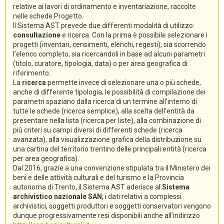
relative ai lavori di ordinamento e inventariazione, raccolte
nelle schede Progetto.
Il Sistema AST prevede due differenti modalità di utilizzo:
consultazione
e ricerca. Con la prima è possibile selezionare i
progetti (inventari, censimenti, elenchi, regesti), sia scorrendo
l’elenco completo, sia ricercandoli in base ad alcuni parametri
(titolo, curatore, tipologia, data) o per area geografica di
riferimento.
La
ricerca
permette invece di selezionare una o più schede,
anche di differente tipologia; le possibilità di compilazione dei
parametri spaziano dalla ricerca di un termine all’interno di
tutte le schede (ricerca semplice), alla scelta dell’entità da
presentare nella lista (ricerca per liste), alla combinazione di
più criteri su campi diversi di differenti schede (ricerca
avanzata), alla visualizzazione grafica della distribuzione su
una cartina del territorio trentino delle principali entità (ricerca
per area geografica).
Dal 2016, grazie a una convenzione stipulata tra il Ministero dei
beni e delle attività culturali e del turismo e la Provincia
autonoma di Trento, il Sistema AST aderisce al
Sistema
archivistico nazionale SAN
; i dati relativi a complessi
archivistici, soggetti produttori e soggetti conservatori vengono
dunque progressivamente resi disponibili anche all’indirizzo