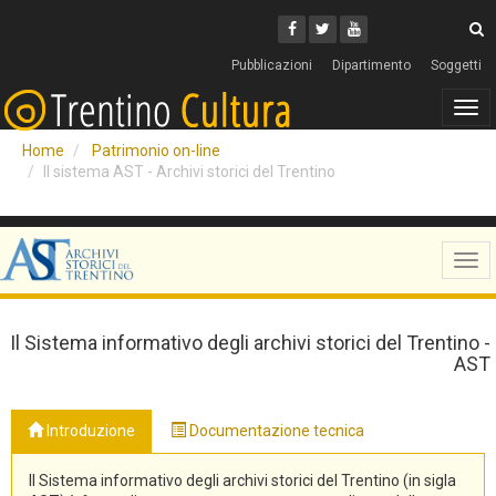
Cerca
Youtube
Facebook
Twitter
C
Pubblicazioni
Dipartimento
Soggetti
Tog
navi
Home
Patrimonio on-line
Il sistema AST - Archivi storici del Trentino
Tog
navi
Il Sistema informativo degli archivi storici del Trentino -
AST
Introduzione
Documentazione tecnica
Il Sistema informativo degli archivi storici del Trentino (in sigla