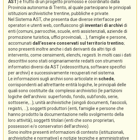
AST
) è frutto di un progetto promosso e coordinato dalla
Provincia autonoma di Trento, al quale partecipano le principali
istituzioni archivistiche trentine, pubbliche e private.
Nel Sistema AST, che presenta due diverse interfacce per
operatori e utenti web, confluiscono gli
inventari di archivi
di
enti (comuni, parrocchie, scuole, enti assistenziali, aziende di
promozione turistica, uffici provinciali, ...), famiglie e persone,
accomunati
dall’essere conservati sul territorio trentino
;
sono presenti inoltre anche i dati derivanti da altri tipi di
intervento, come censimenti, elenchi, regesti. In molti casi i dati
descrittivi sono stati originariamente redatti con strumenti
informatici diversi da AST (videoscrittura, software specifici
per archivi) e successivamente recuperati nel sistema.
Le informazioni sugli archivi sono articolate in
schede
,
corrispondenti ad altrettante entità logiche, le principali delle
quali sono costituite da: complessi archivistici (le partizioni
logiche dell’archivio: superfondo, fondo, subfondo, serie,
sottoserie,...); unità archivistiche (singoli documenti, fascicoli,
registri, ...); soggetti produttori (enti, famiglie e persone che
hanno prodotto la documentazione nello svolgimento della
loro attività); soggetti titolari (enti che sono proprietari,
possessori e/o conservatori dell’archivio).
Sono inoltre presenti informazioni di contesto (istituzionali,
archivistiche e normative) e notizie tecniche e amministrative