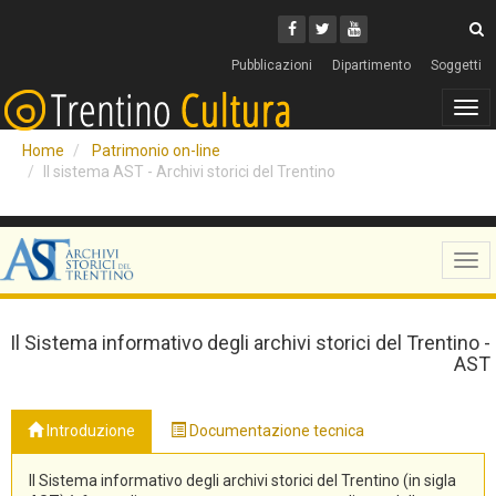
Cerca
Youtube
Facebook
Twitter
C
Pubblicazioni
Dipartimento
Soggetti
Tog
navi
Home
Patrimonio on-line
Il sistema AST - Archivi storici del Trentino
Tog
navi
Il Sistema informativo degli archivi storici del Trentino -
AST
Introduzione
Documentazione tecnica
Il Sistema informativo degli archivi storici del Trentino (in sigla