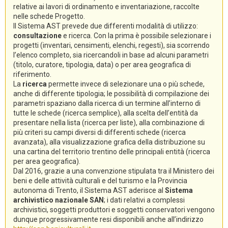
relative ai lavori di ordinamento e inventariazione, raccolte
nelle schede Progetto.
Il Sistema AST prevede due differenti modalità di utilizzo:
consultazione
e ricerca. Con la prima è possibile selezionare i
progetti (inventari, censimenti, elenchi, regesti), sia scorrendo
l’elenco completo, sia ricercandoli in base ad alcuni parametri
(titolo, curatore, tipologia, data) o per area geografica di
riferimento.
La
ricerca
permette invece di selezionare una o più schede,
anche di differente tipologia; le possibilità di compilazione dei
parametri spaziano dalla ricerca di un termine all’interno di
tutte le schede (ricerca semplice), alla scelta dell’entità da
presentare nella lista (ricerca per liste), alla combinazione di
più criteri su campi diversi di differenti schede (ricerca
avanzata), alla visualizzazione grafica della distribuzione su
una cartina del territorio trentino delle principali entità (ricerca
per area geografica).
Dal 2016, grazie a una convenzione stipulata tra il Ministero dei
beni e delle attività culturali e del turismo e la Provincia
autonoma di Trento, il Sistema AST aderisce al
Sistema
archivistico nazionale SAN
; i dati relativi a complessi
archivistici, soggetti produttori e soggetti conservatori vengono
dunque progressivamente resi disponibili anche all’indirizzo