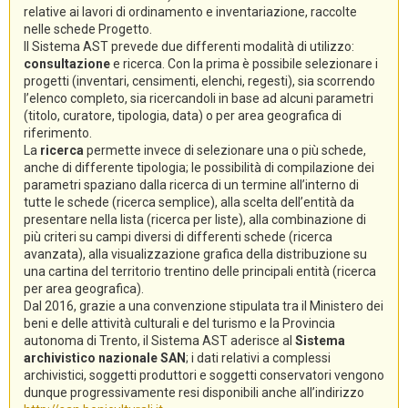
relative ai lavori di ordinamento e inventariazione, raccolte
nelle schede Progetto.
Il Sistema AST prevede due differenti modalità di utilizzo:
consultazione
e ricerca. Con la prima è possibile selezionare i
progetti (inventari, censimenti, elenchi, regesti), sia scorrendo
l’elenco completo, sia ricercandoli in base ad alcuni parametri
(titolo, curatore, tipologia, data) o per area geografica di
riferimento.
La
ricerca
permette invece di selezionare una o più schede,
anche di differente tipologia; le possibilità di compilazione dei
parametri spaziano dalla ricerca di un termine all’interno di
tutte le schede (ricerca semplice), alla scelta dell’entità da
presentare nella lista (ricerca per liste), alla combinazione di
più criteri su campi diversi di differenti schede (ricerca
avanzata), alla visualizzazione grafica della distribuzione su
una cartina del territorio trentino delle principali entità (ricerca
per area geografica).
Dal 2016, grazie a una convenzione stipulata tra il Ministero dei
beni e delle attività culturali e del turismo e la Provincia
autonoma di Trento, il Sistema AST aderisce al
Sistema
archivistico nazionale SAN
; i dati relativi a complessi
archivistici, soggetti produttori e soggetti conservatori vengono
dunque progressivamente resi disponibili anche all’indirizzo