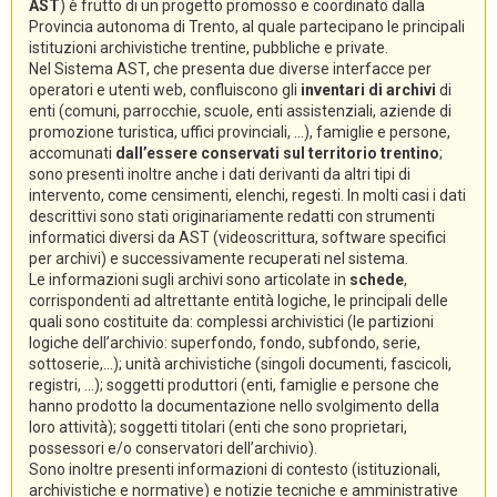
AST
) è frutto di un progetto promosso e coordinato dalla
Provincia autonoma di Trento, al quale partecipano le principali
istituzioni archivistiche trentine, pubbliche e private.
Nel Sistema AST, che presenta due diverse interfacce per
operatori e utenti web, confluiscono gli
inventari di archivi
di
enti (comuni, parrocchie, scuole, enti assistenziali, aziende di
promozione turistica, uffici provinciali, ...), famiglie e persone,
accomunati
dall’essere conservati sul territorio trentino
;
sono presenti inoltre anche i dati derivanti da altri tipi di
intervento, come censimenti, elenchi, regesti. In molti casi i dati
descrittivi sono stati originariamente redatti con strumenti
informatici diversi da AST (videoscrittura, software specifici
per archivi) e successivamente recuperati nel sistema.
Le informazioni sugli archivi sono articolate in
schede
,
corrispondenti ad altrettante entità logiche, le principali delle
quali sono costituite da: complessi archivistici (le partizioni
logiche dell’archivio: superfondo, fondo, subfondo, serie,
sottoserie,...); unità archivistiche (singoli documenti, fascicoli,
registri, ...); soggetti produttori (enti, famiglie e persone che
hanno prodotto la documentazione nello svolgimento della
loro attività); soggetti titolari (enti che sono proprietari,
possessori e/o conservatori dell’archivio).
Sono inoltre presenti informazioni di contesto (istituzionali,
archivistiche e normative) e notizie tecniche e amministrative