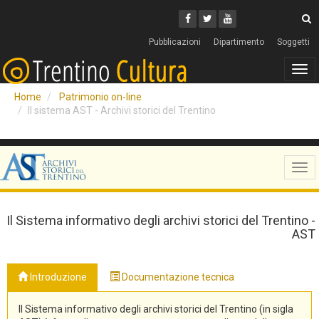
Cerca
Youtube
Facebook
Twitter
C
Pubblicazioni
Dipartimento
Soggetti
Tog
navi
Home
Patrimonio on-line
Il sistema AST - Archivi storici del Trentino
Tog
navi
Il Sistema informativo degli archivi storici del Trentino -
AST
Introduzione
Documentazione tecnica
Il Sistema informativo degli archivi storici del Trentino (in sigla