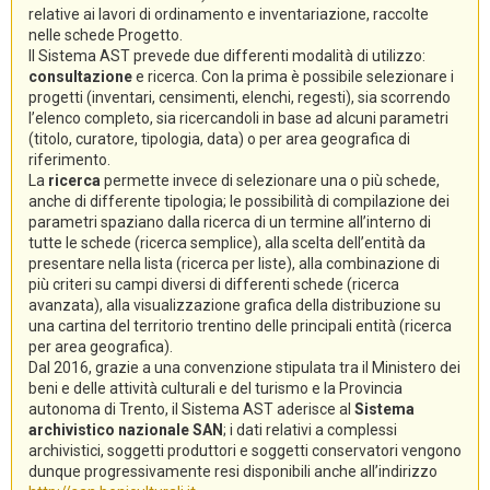
relative ai lavori di ordinamento e inventariazione, raccolte
nelle schede Progetto.
Il Sistema AST prevede due differenti modalità di utilizzo:
consultazione
e ricerca. Con la prima è possibile selezionare i
progetti (inventari, censimenti, elenchi, regesti), sia scorrendo
l’elenco completo, sia ricercandoli in base ad alcuni parametri
(titolo, curatore, tipologia, data) o per area geografica di
riferimento.
La
ricerca
permette invece di selezionare una o più schede,
anche di differente tipologia; le possibilità di compilazione dei
parametri spaziano dalla ricerca di un termine all’interno di
tutte le schede (ricerca semplice), alla scelta dell’entità da
presentare nella lista (ricerca per liste), alla combinazione di
più criteri su campi diversi di differenti schede (ricerca
avanzata), alla visualizzazione grafica della distribuzione su
una cartina del territorio trentino delle principali entità (ricerca
per area geografica).
Dal 2016, grazie a una convenzione stipulata tra il Ministero dei
beni e delle attività culturali e del turismo e la Provincia
autonoma di Trento, il Sistema AST aderisce al
Sistema
archivistico nazionale SAN
; i dati relativi a complessi
archivistici, soggetti produttori e soggetti conservatori vengono
dunque progressivamente resi disponibili anche all’indirizzo