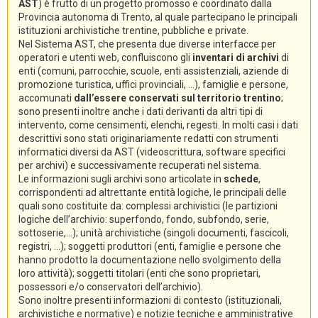
AST
) è frutto di un progetto promosso e coordinato dalla
Provincia autonoma di Trento, al quale partecipano le principali
istituzioni archivistiche trentine, pubbliche e private.
Nel Sistema AST, che presenta due diverse interfacce per
operatori e utenti web, confluiscono gli
inventari di archivi
di
enti (comuni, parrocchie, scuole, enti assistenziali, aziende di
promozione turistica, uffici provinciali, ...), famiglie e persone,
accomunati
dall’essere conservati sul territorio trentino
;
sono presenti inoltre anche i dati derivanti da altri tipi di
intervento, come censimenti, elenchi, regesti. In molti casi i dati
descrittivi sono stati originariamente redatti con strumenti
informatici diversi da AST (videoscrittura, software specifici
per archivi) e successivamente recuperati nel sistema.
Le informazioni sugli archivi sono articolate in
schede
,
corrispondenti ad altrettante entità logiche, le principali delle
quali sono costituite da: complessi archivistici (le partizioni
logiche dell’archivio: superfondo, fondo, subfondo, serie,
sottoserie,...); unità archivistiche (singoli documenti, fascicoli,
registri, ...); soggetti produttori (enti, famiglie e persone che
hanno prodotto la documentazione nello svolgimento della
loro attività); soggetti titolari (enti che sono proprietari,
possessori e/o conservatori dell’archivio).
Sono inoltre presenti informazioni di contesto (istituzionali,
archivistiche e normative) e notizie tecniche e amministrative