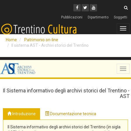
Cerca
Youtube
Facebook
Twitter
C
Pubblicazioni
Dipartimento
Soggetti
Tog
navi
Home
Patrimonio on-line
Il sistema AST - Archivi storici del Trentino
Tog
navi
Il Sistema informativo degli archivi storici del Trentino -
AST
Introduzione
Documentazione tecnica
Il Sistema informativo degli archivi storici del Trentino (in sigla