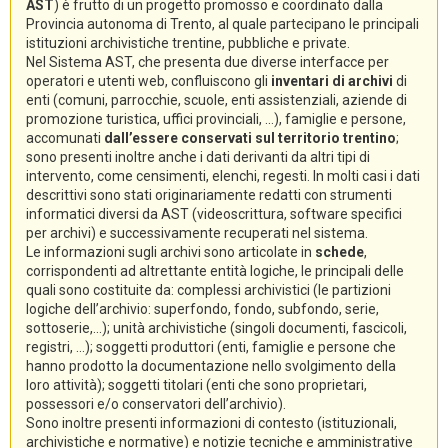
AST
) è frutto di un progetto promosso e coordinato dalla
Provincia autonoma di Trento, al quale partecipano le principali
istituzioni archivistiche trentine, pubbliche e private.
Nel Sistema AST, che presenta due diverse interfacce per
operatori e utenti web, confluiscono gli
inventari di archivi
di
enti (comuni, parrocchie, scuole, enti assistenziali, aziende di
promozione turistica, uffici provinciali, ...), famiglie e persone,
accomunati
dall’essere conservati sul territorio trentino
;
sono presenti inoltre anche i dati derivanti da altri tipi di
intervento, come censimenti, elenchi, regesti. In molti casi i dati
descrittivi sono stati originariamente redatti con strumenti
informatici diversi da AST (videoscrittura, software specifici
per archivi) e successivamente recuperati nel sistema.
Le informazioni sugli archivi sono articolate in
schede
,
corrispondenti ad altrettante entità logiche, le principali delle
quali sono costituite da: complessi archivistici (le partizioni
logiche dell’archivio: superfondo, fondo, subfondo, serie,
sottoserie,...); unità archivistiche (singoli documenti, fascicoli,
registri, ...); soggetti produttori (enti, famiglie e persone che
hanno prodotto la documentazione nello svolgimento della
loro attività); soggetti titolari (enti che sono proprietari,
possessori e/o conservatori dell’archivio).
Sono inoltre presenti informazioni di contesto (istituzionali,
archivistiche e normative) e notizie tecniche e amministrative