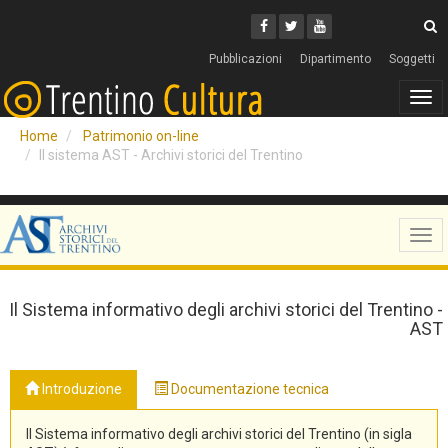
Cerca
Youtube
Facebook
Twitter
C
Pubblicazioni
Dipartimento
Soggetti
Tog
navi
Home
Patrimonio on-line
Il sistema AST - Archivi storici del Trentino
Tog
navi
Il Sistema informativo degli archivi storici del Trentino -
AST
Introduzione
Documentazione tecnica
Il Sistema informativo degli archivi storici del Trentino (in sigla