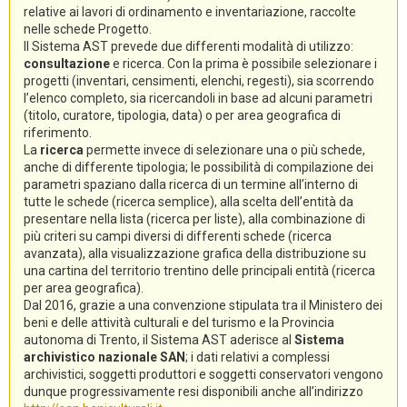
relative ai lavori di ordinamento e inventariazione, raccolte
nelle schede Progetto.
Il Sistema AST prevede due differenti modalità di utilizzo:
consultazione
e ricerca. Con la prima è possibile selezionare i
progetti (inventari, censimenti, elenchi, regesti), sia scorrendo
l’elenco completo, sia ricercandoli in base ad alcuni parametri
(titolo, curatore, tipologia, data) o per area geografica di
riferimento.
La
ricerca
permette invece di selezionare una o più schede,
anche di differente tipologia; le possibilità di compilazione dei
parametri spaziano dalla ricerca di un termine all’interno di
tutte le schede (ricerca semplice), alla scelta dell’entità da
presentare nella lista (ricerca per liste), alla combinazione di
più criteri su campi diversi di differenti schede (ricerca
avanzata), alla visualizzazione grafica della distribuzione su
una cartina del territorio trentino delle principali entità (ricerca
per area geografica).
Dal 2016, grazie a una convenzione stipulata tra il Ministero dei
beni e delle attività culturali e del turismo e la Provincia
autonoma di Trento, il Sistema AST aderisce al
Sistema
archivistico nazionale SAN
; i dati relativi a complessi
archivistici, soggetti produttori e soggetti conservatori vengono
dunque progressivamente resi disponibili anche all’indirizzo