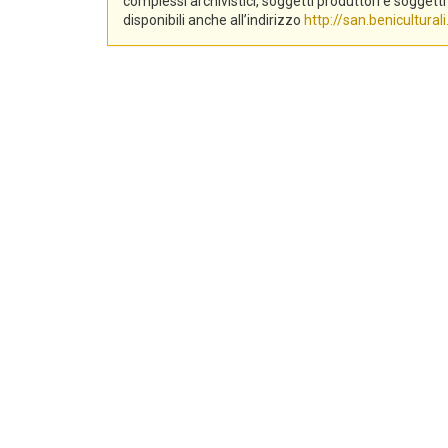
complessi archivistici, soggetti produttori e sogge
disponibili anche all’indirizzo
http://san.beniculturali.