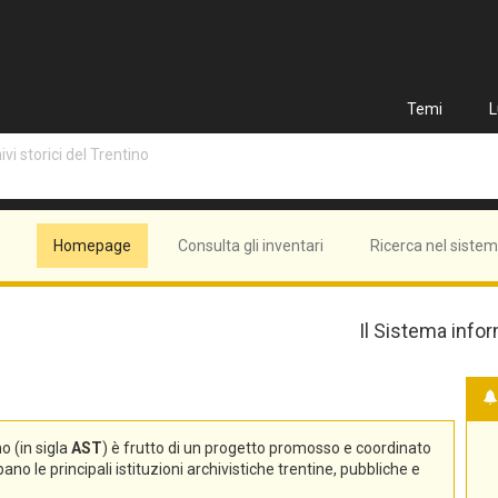
Temi
L
vi storici del Trentino
Homepage
Consulta gli inventari
Ricerca nel siste
Il Sistema infor
no (in sigla
AST
) è frutto di un progetto promosso e coordinato
no le principali istituzioni archivistiche trentine, pubbliche e