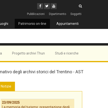
Cerca
Youtube
Facebook
Twitter
Cerca
Pubblicazioni
Dipartimento
Soggetti
uoghi
Patrimonio on-line
Appuntamenti
ma
Progetto archivi Thun
Studi e ricerche
mativo degli archivi storici del Trentino - AST
Notizie
23/09/2025
La memoria del turismo: presentazione degli