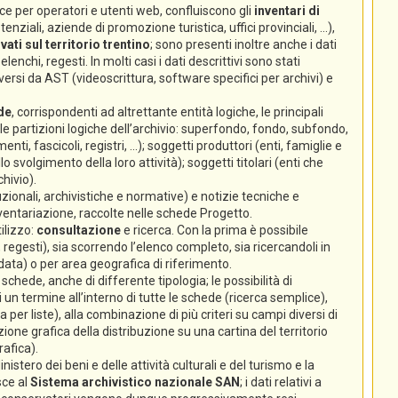
e per operatori e utenti web, confluiscono gli
inventari di
nziali, aziende di promozione turistica, uffici provinciali, ...),
ati sul territorio trentino
; sono presenti inoltre anche i dati
lenchi, regesti. In molti casi i dati descrittivi sono stati
ersi da AST (videoscrittura, software specifici per archivi) e
de
, corrispondenti ad altrettante entità logiche, le principali
 (le partizioni logiche dell’archivio: superfondo, fondo, subfondo,
enti, fascicoli, registri, ...); soggetti produttori (enti, famiglie e
volgimento della loro attività); soggetti titolari (enti che
hivio).
zionali, archivistiche e normative) e notizie tecniche e
nventariazione, raccolte nelle schede Progetto.
ilizzo:
consultazione
e ricerca. Con la prima è possibile
 regesti), sia scorrendo l’elenco completo, sia ricercandoli in
 data) o per area geografica di riferimento.
chede, anche di differente tipologia; le possibilità di
un termine all’interno di tutte le schede (ricerca semplice),
ca per liste), alla combinazione di più criteri su campi diversi di
ione grafica della distribuzione su una cartina del territorio
rafica).
istero dei beni e delle attività culturali e del turismo e la
sce al
Sistema archivistico nazionale SAN
; i dati relativi a