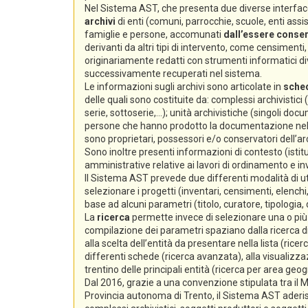
Nel Sistema AST, che presenta due diverse interfacc
archivi
di enti (comuni, parrocchie, scuole, enti assiste
famiglie e persone, accomunati
dall’essere conserv
derivanti da altri tipi di intervento, come censimenti, e
originariamente redatti con strumenti informatici div
successivamente recuperati nel sistema.
Le informazioni sugli archivi sono articolate in
sche
delle quali sono costituite da: complessi archivistici
serie, sottoserie,...); unità archivistiche (singoli docum
persone che hanno prodotto la documentazione nello s
sono proprietari, possessori e/o conservatori dell’arc
Sono inoltre presenti informazioni di contesto (istitu
amministrative relative ai lavori di ordinamento e i
Il Sistema AST prevede due differenti modalità di ut
selezionare i progetti (inventari, censimenti, elenchi,
base ad alcuni parametri (titolo, curatore, tipologia,
La
ricerca
permette invece di selezionare una o più s
compilazione dei parametri spaziano dalla ricerca di 
alla scelta dell’entità da presentare nella lista (ricer
differenti schede (ricerca avanzata), alla visualizzaz
trentino delle principali entità (ricerca per area geog
Dal 2016, grazie a una convenzione stipulata tra il Min
Provincia autonoma di Trento, il Sistema AST aderi