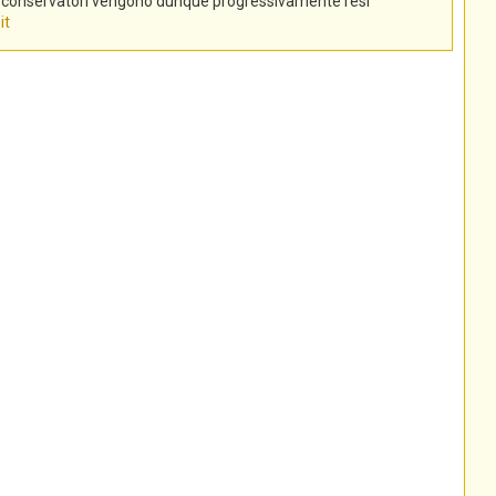
tti conservatori vengono dunque progressivamente resi
it