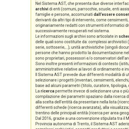
Nel Sistema AST, che presenta due diverse interfacc
archivi
di enti (comuni, parrocchie, scuole, enti assiste
famiglie e persone, accomunati
dall’essere conserv
derivanti da altri tipi di intervento, come censimenti, e
originariamente redatti con strumenti informatici div
successivamente recuperati nel sistema.
Le informazioni sugli archivi sono articolate in
sche
delle quali sono costituite da: complessi archivistici
serie, sottoserie,...); unità archivistiche (singoli docum
persone che hanno prodotto la documentazione nello s
sono proprietari, possessori e/o conservatori dell’arc
Sono inoltre presenti informazioni di contesto (istitu
amministrative relative ai lavori di ordinamento e i
Il Sistema AST prevede due differenti modalità di ut
selezionare i progetti (inventari, censimenti, elenchi,
base ad alcuni parametri (titolo, curatore, tipologia,
La
ricerca
permette invece di selezionare una o più s
compilazione dei parametri spaziano dalla ricerca di 
alla scelta dell’entità da presentare nella lista (ricer
differenti schede (ricerca avanzata), alla visualizzaz
trentino delle principali entità (ricerca per area geog
Dal 2016, grazie a una convenzione stipulata tra il Min
Provincia autonoma di Trento, il Sistema AST aderi