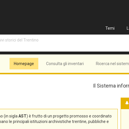
Temi
L
vi storici del Trentino
Homepage
Consulta gli inventari
Ricerca nel siste
Il Sistema infor
no (in sigla
AST
) è frutto di un progetto promosso e coordinato
no le principali istituzioni archivistiche trentine, pubbliche e