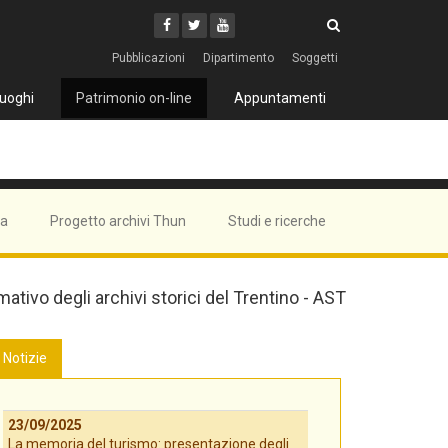
Cerca
Youtube
Facebook
Twitter
Cerca
Pubblicazioni
Dipartimento
Soggetti
uoghi
Patrimonio on-line
Appuntamenti
ma
Progetto archivi Thun
Studi e ricerche
mativo degli archivi storici del Trentino - AST
Notizie
23/09/2025
La memoria del turismo: presentazione degli