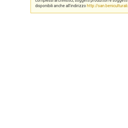
complessi archivistici, soggetti produttori e sogge
disponibili anche all’indirizzo
http://san.beniculturali.