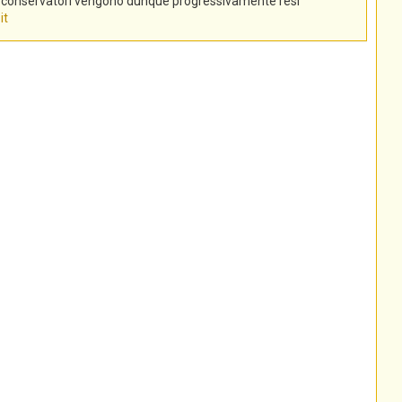
tti conservatori vengono dunque progressivamente resi
it