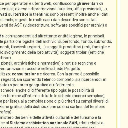
e per operatori e utenti web, confluiscono gli
inventari di
nziali, aziende di promozione turistica, uffici provinciali, ...),
ati sul territorio trentino
; sono presenti inoltre anche i dati
lenchi, regesti. In molti casi i dati descrittivi sono stati
ersi da AST (videoscrittura, software specifici per archivi) e
de
, corrispondenti ad altrettante entità logiche, le principali
 (le partizioni logiche dell’archivio: superfondo, fondo, subfondo,
enti, fascicoli, registri, ...); soggetti produttori (enti, famiglie e
volgimento della loro attività); soggetti titolari (enti che
hivio).
zionali, archivistiche e normative) e notizie tecniche e
nventariazione, raccolte nelle schede Progetto.
ilizzo:
consultazione
e ricerca. Con la prima è possibile
 regesti), sia scorrendo l’elenco completo, sia ricercandoli in
 data) o per area geografica di riferimento.
chede, anche di differente tipologia; le possibilità di
un termine all’interno di tutte le schede (ricerca semplice),
ca per liste), alla combinazione di più criteri su campi diversi di
ione grafica della distribuzione su una cartina del territorio
rafica).
istero dei beni e delle attività culturali e del turismo e la
sce al
Sistema archivistico nazionale SAN
; i dati relativi a