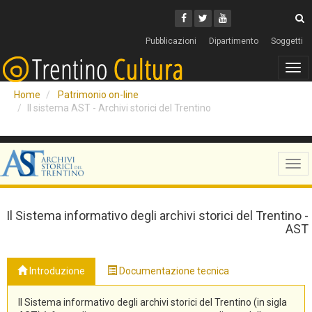
Cerca
Youtube
Facebook
Twitter
C
Pubblicazioni
Dipartimento
Soggetti
Tog
navi
Home
Patrimonio on-line
Il sistema AST - Archivi storici del Trentino
Tog
navi
Il Sistema informativo degli archivi storici del Trentino -
AST
Introduzione
Documentazione tecnica
Il Sistema informativo degli archivi storici del Trentino (in sigla