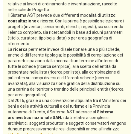
relative ai lavori di ordinamento e inventariazione, raccolte
nelle schede Progetto.
Il Sistema AST prevede due differenti modalità di utilizzo:
consultazione
e ricerca. Con la prima è possibile selezionare i
progetti (inventari, censimenti, elenchi, regesti), sia scorrendo
l’elenco completo, sia ricercandoli in base ad alcuni parametri
(titolo, curatore, tipologia, data) o per area geografica di
riferimento.
La
ricerca
permette invece di selezionare una o più schede,
anche di differente tipologia; le possibilità di compilazione dei
parametri spaziano dalla ricerca di un termine all’interno di
tutte le schede (ricerca semplice), alla scelta dell’entità da
presentare nella lista (ricerca per liste), alla combinazione di
più criteri su campi diversi di differenti schede (ricerca
avanzata), alla visualizzazione grafica della distribuzione su
una cartina del territorio trentino delle principali entità (ricerca
per area geografica).
Dal 2016, grazie a una convenzione stipulata tra il Ministero dei
beni e delle attività culturali e del turismo e la Provincia
autonoma di Trento, il Sistema AST aderisce al
Sistema
archivistico nazionale SAN
; i dati relativi a complessi
archivistici, soggetti produttori e soggetti conservatori vengono
dunque progressivamente resi disponibili anche all’indirizzo