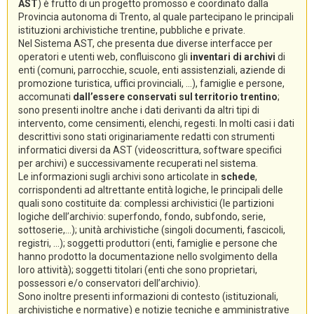
AST
) è frutto di un progetto promosso e coordinato dalla
Provincia autonoma di Trento, al quale partecipano le principali
istituzioni archivistiche trentine, pubbliche e private.
Nel Sistema AST, che presenta due diverse interfacce per
operatori e utenti web, confluiscono gli
inventari di archivi
di
enti (comuni, parrocchie, scuole, enti assistenziali, aziende di
promozione turistica, uffici provinciali, ...), famiglie e persone,
accomunati
dall’essere conservati sul territorio trentino
;
sono presenti inoltre anche i dati derivanti da altri tipi di
intervento, come censimenti, elenchi, regesti. In molti casi i dati
descrittivi sono stati originariamente redatti con strumenti
informatici diversi da AST (videoscrittura, software specifici
per archivi) e successivamente recuperati nel sistema.
Le informazioni sugli archivi sono articolate in
schede
,
corrispondenti ad altrettante entità logiche, le principali delle
quali sono costituite da: complessi archivistici (le partizioni
logiche dell’archivio: superfondo, fondo, subfondo, serie,
sottoserie,...); unità archivistiche (singoli documenti, fascicoli,
registri, ...); soggetti produttori (enti, famiglie e persone che
hanno prodotto la documentazione nello svolgimento della
loro attività); soggetti titolari (enti che sono proprietari,
possessori e/o conservatori dell’archivio).
Sono inoltre presenti informazioni di contesto (istituzionali,
archivistiche e normative) e notizie tecniche e amministrative