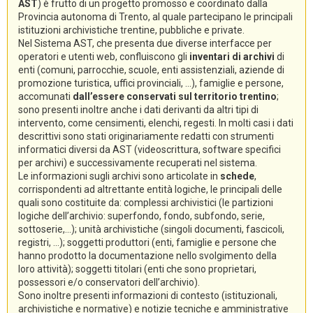
AST
) è frutto di un progetto promosso e coordinato dalla
Provincia autonoma di Trento, al quale partecipano le principali
istituzioni archivistiche trentine, pubbliche e private.
Nel Sistema AST, che presenta due diverse interfacce per
operatori e utenti web, confluiscono gli
inventari di archivi
di
enti (comuni, parrocchie, scuole, enti assistenziali, aziende di
promozione turistica, uffici provinciali, ...), famiglie e persone,
accomunati
dall’essere conservati sul territorio trentino
;
sono presenti inoltre anche i dati derivanti da altri tipi di
intervento, come censimenti, elenchi, regesti. In molti casi i dati
descrittivi sono stati originariamente redatti con strumenti
informatici diversi da AST (videoscrittura, software specifici
per archivi) e successivamente recuperati nel sistema.
Le informazioni sugli archivi sono articolate in
schede
,
corrispondenti ad altrettante entità logiche, le principali delle
quali sono costituite da: complessi archivistici (le partizioni
logiche dell’archivio: superfondo, fondo, subfondo, serie,
sottoserie,...); unità archivistiche (singoli documenti, fascicoli,
registri, ...); soggetti produttori (enti, famiglie e persone che
hanno prodotto la documentazione nello svolgimento della
loro attività); soggetti titolari (enti che sono proprietari,
possessori e/o conservatori dell’archivio).
Sono inoltre presenti informazioni di contesto (istituzionali,
archivistiche e normative) e notizie tecniche e amministrative