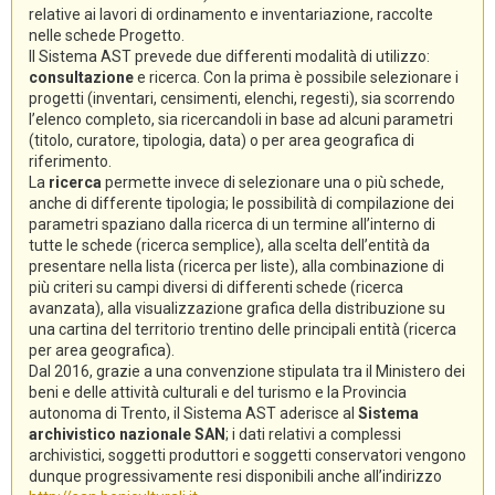
relative ai lavori di ordinamento e inventariazione, raccolte
nelle schede Progetto.
Il Sistema AST prevede due differenti modalità di utilizzo:
consultazione
e ricerca. Con la prima è possibile selezionare i
progetti (inventari, censimenti, elenchi, regesti), sia scorrendo
l’elenco completo, sia ricercandoli in base ad alcuni parametri
(titolo, curatore, tipologia, data) o per area geografica di
riferimento.
La
ricerca
permette invece di selezionare una o più schede,
anche di differente tipologia; le possibilità di compilazione dei
parametri spaziano dalla ricerca di un termine all’interno di
tutte le schede (ricerca semplice), alla scelta dell’entità da
presentare nella lista (ricerca per liste), alla combinazione di
più criteri su campi diversi di differenti schede (ricerca
avanzata), alla visualizzazione grafica della distribuzione su
una cartina del territorio trentino delle principali entità (ricerca
per area geografica).
Dal 2016, grazie a una convenzione stipulata tra il Ministero dei
beni e delle attività culturali e del turismo e la Provincia
autonoma di Trento, il Sistema AST aderisce al
Sistema
archivistico nazionale SAN
; i dati relativi a complessi
archivistici, soggetti produttori e soggetti conservatori vengono
dunque progressivamente resi disponibili anche all’indirizzo