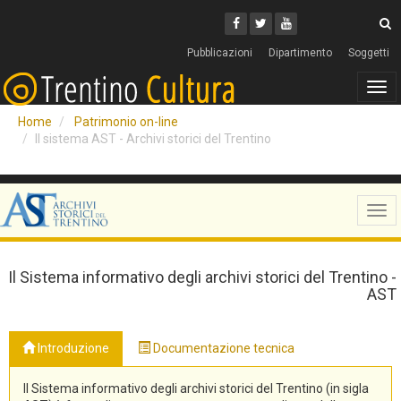
Cerca
Youtube
Facebook
Twitter
C
Pubblicazioni
Dipartimento
Soggetti
Tog
navi
Home
Patrimonio on-line
Il sistema AST - Archivi storici del Trentino
Tog
navi
Il Sistema informativo degli archivi storici del Trentino -
AST
Introduzione
Documentazione tecnica
Il Sistema informativo degli archivi storici del Trentino (in sigla