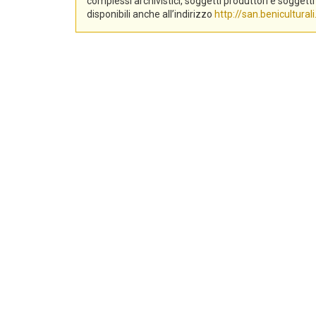
complessi archivistici, soggetti produttori e sogge
disponibili anche all’indirizzo
http://san.beniculturali.