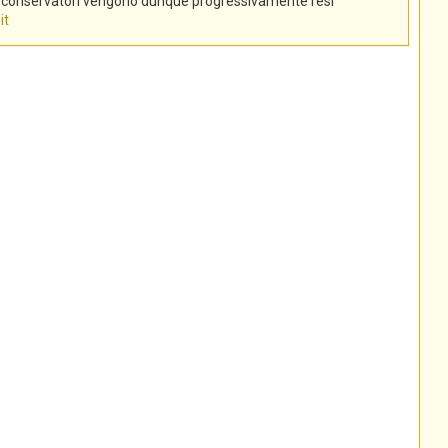
tti conservatori vengono dunque progressivamente resi
it