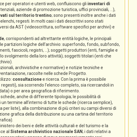
e per operatori e utenti web, confluiscono gli
inventari di
nziali, aziende di promozione turistica, uffici provinciali, ...),
ati sul territorio trentino
; sono presenti inoltre anche i dati
lenchi, regesti. In molti casi i dati descrittivi sono stati
ersi da AST (videoscrittura, software specifici per archivi) e
de
, corrispondenti ad altrettante entità logiche, le principali
 (le partizioni logiche dell’archivio: superfondo, fondo, subfondo,
enti, fascicoli, registri, ...); soggetti produttori (enti, famiglie e
volgimento della loro attività); soggetti titolari (enti che
hivio).
zionali, archivistiche e normative) e notizie tecniche e
nventariazione, raccolte nelle schede Progetto.
ilizzo:
consultazione
e ricerca. Con la prima è possibile
 regesti), sia scorrendo l’elenco completo, sia ricercandoli in
 data) o per area geografica di riferimento.
chede, anche di differente tipologia; le possibilità di
un termine all’interno di tutte le schede (ricerca semplice),
ca per liste), alla combinazione di più criteri su campi diversi di
ione grafica della distribuzione su una cartina del territorio
rafica).
istero dei beni e delle attività culturali e del turismo e la
sce al
Sistema archivistico nazionale SAN
; i dati relativi a