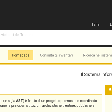
Temi
L
vi storici del Trentino
Homepage
Consulta gli inventari
Ricerca nel siste
Il Sistema infor
no (in sigla
AST
) è frutto di un progetto promosso e coordinato
no le principali istituzioni archivistiche trentine, pubbliche e