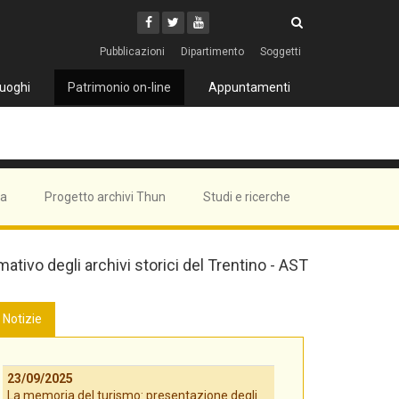
Cerca
Youtube
Facebook
Twitter
Cerca
Pubblicazioni
Dipartimento
Soggetti
uoghi
Patrimonio on-line
Appuntamenti
ma
Progetto archivi Thun
Studi e ricerche
mativo degli archivi storici del Trentino - AST
Notizie
23/09/2025
La memoria del turismo: presentazione degli