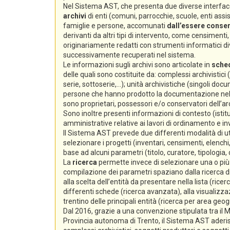
Nel Sistema AST, che presenta due diverse interfacc
archivi
di enti (comuni, parrocchie, scuole, enti assiste
famiglie e persone, accomunati
dall’essere conserv
derivanti da altri tipi di intervento, come censimenti, e
originariamente redatti con strumenti informatici div
successivamente recuperati nel sistema.
Le informazioni sugli archivi sono articolate in
sche
delle quali sono costituite da: complessi archivistici
serie, sottoserie,...); unità archivistiche (singoli docum
persone che hanno prodotto la documentazione nello s
sono proprietari, possessori e/o conservatori dell’arc
Sono inoltre presenti informazioni di contesto (istitu
amministrative relative ai lavori di ordinamento e i
Il Sistema AST prevede due differenti modalità di ut
selezionare i progetti (inventari, censimenti, elenchi,
base ad alcuni parametri (titolo, curatore, tipologia,
La
ricerca
permette invece di selezionare una o più s
compilazione dei parametri spaziano dalla ricerca di 
alla scelta dell’entità da presentare nella lista (ricer
differenti schede (ricerca avanzata), alla visualizzaz
trentino delle principali entità (ricerca per area geog
Dal 2016, grazie a una convenzione stipulata tra il Min
Provincia autonoma di Trento, il Sistema AST aderi