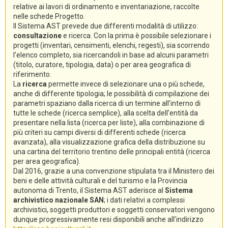
relative ai lavori di ordinamento e inventariazione, raccolte
nelle schede Progetto.
Il Sistema AST prevede due differenti modalità di utilizzo:
consultazione
e ricerca. Con la prima è possibile selezionare i
progetti (inventari, censimenti, elenchi, regesti), sia scorrendo
l’elenco completo, sia ricercandoli in base ad alcuni parametri
(titolo, curatore, tipologia, data) o per area geografica di
riferimento.
La
ricerca
permette invece di selezionare una o più schede,
anche di differente tipologia; le possibilità di compilazione dei
parametri spaziano dalla ricerca di un termine all’interno di
tutte le schede (ricerca semplice), alla scelta dell’entità da
presentare nella lista (ricerca per liste), alla combinazione di
più criteri su campi diversi di differenti schede (ricerca
avanzata), alla visualizzazione grafica della distribuzione su
una cartina del territorio trentino delle principali entità (ricerca
per area geografica).
Dal 2016, grazie a una convenzione stipulata tra il Ministero dei
beni e delle attività culturali e del turismo e la Provincia
autonoma di Trento, il Sistema AST aderisce al
Sistema
archivistico nazionale SAN
; i dati relativi a complessi
archivistici, soggetti produttori e soggetti conservatori vengono
dunque progressivamente resi disponibili anche all’indirizzo