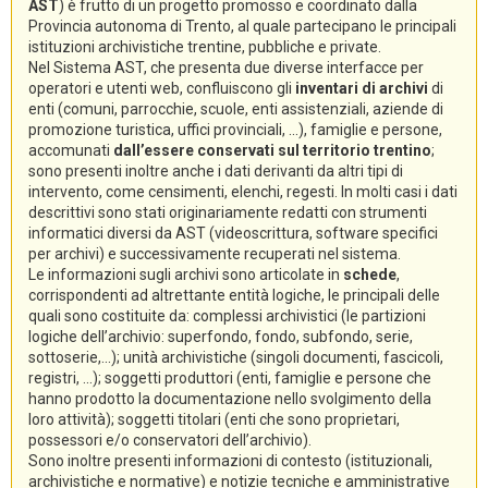
AST
) è frutto di un progetto promosso e coordinato dalla
Provincia autonoma di Trento, al quale partecipano le principali
istituzioni archivistiche trentine, pubbliche e private.
Nel Sistema AST, che presenta due diverse interfacce per
operatori e utenti web, confluiscono gli
inventari di archivi
di
enti (comuni, parrocchie, scuole, enti assistenziali, aziende di
promozione turistica, uffici provinciali, ...), famiglie e persone,
accomunati
dall’essere conservati sul territorio trentino
;
sono presenti inoltre anche i dati derivanti da altri tipi di
intervento, come censimenti, elenchi, regesti. In molti casi i dati
descrittivi sono stati originariamente redatti con strumenti
informatici diversi da AST (videoscrittura, software specifici
per archivi) e successivamente recuperati nel sistema.
Le informazioni sugli archivi sono articolate in
schede
,
corrispondenti ad altrettante entità logiche, le principali delle
quali sono costituite da: complessi archivistici (le partizioni
logiche dell’archivio: superfondo, fondo, subfondo, serie,
sottoserie,...); unità archivistiche (singoli documenti, fascicoli,
registri, ...); soggetti produttori (enti, famiglie e persone che
hanno prodotto la documentazione nello svolgimento della
loro attività); soggetti titolari (enti che sono proprietari,
possessori e/o conservatori dell’archivio).
Sono inoltre presenti informazioni di contesto (istituzionali,
archivistiche e normative) e notizie tecniche e amministrative