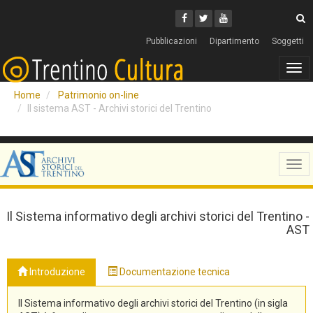
Cerca
Youtube
Facebook
Twitter
C
Pubblicazioni
Dipartimento
Soggetti
Tog
navi
Home
Patrimonio on-line
Il sistema AST - Archivi storici del Trentino
Tog
navi
Il Sistema informativo degli archivi storici del Trentino -
AST
Introduzione
Documentazione tecnica
Il Sistema informativo degli archivi storici del Trentino (in sigla