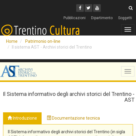
Cerca
Youtube
Facebook
Twitter
C
Pubblicazioni
Dipartimento
Soggetti
Tog
navi
Home
Patrimonio on-line
Il sistema AST - Archivi storici del Trentino
Tog
navi
Il Sistema informativo degli archivi storici del Trentino -
AST
Introduzione
Documentazione tecnica
Il Sistema informativo degli archivi storici del Trentino (in sigla