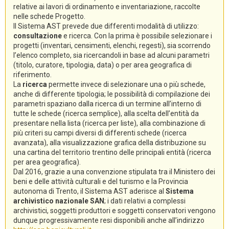
relative ai lavori di ordinamento e inventariazione, raccolte
nelle schede Progetto.
Il Sistema AST prevede due differenti modalità di utilizzo:
consultazione
e ricerca. Con la prima è possibile selezionare i
progetti (inventari, censimenti, elenchi, regesti), sia scorrendo
l’elenco completo, sia ricercandoli in base ad alcuni parametri
(titolo, curatore, tipologia, data) o per area geografica di
riferimento.
La
ricerca
permette invece di selezionare una o più schede,
anche di differente tipologia; le possibilità di compilazione dei
parametri spaziano dalla ricerca di un termine all’interno di
tutte le schede (ricerca semplice), alla scelta dell’entità da
presentare nella lista (ricerca per liste), alla combinazione di
più criteri su campi diversi di differenti schede (ricerca
avanzata), alla visualizzazione grafica della distribuzione su
una cartina del territorio trentino delle principali entità (ricerca
per area geografica).
Dal 2016, grazie a una convenzione stipulata tra il Ministero dei
beni e delle attività culturali e del turismo e la Provincia
autonoma di Trento, il Sistema AST aderisce al
Sistema
archivistico nazionale SAN
; i dati relativi a complessi
archivistici, soggetti produttori e soggetti conservatori vengono
dunque progressivamente resi disponibili anche all’indirizzo