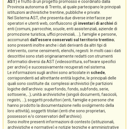
AST
) è frutto di un progetto promosso e coordinato dalla
Provincia autonoma di Trento, al quale partecipano le principali
istituzioni archivistiche trentine, pubbliche e private.
Nel Sistema AST, che presenta due diverse interfacce per
operatori e utenti web, confluiscono gli
inventari di archivi
di
enti (comuni, parrocchie, scuole, enti assistenziali, aziende di
promozione turistica, uffici provinciali, ...), famiglie e persone,
accomunati
dall’essere conservati sul territorio trentino
;
sono presenti inoltre anche i dati derivanti da altri tipi di
intervento, come censimenti, elenchi, regesti. In molti casi i dati
descrittivi sono stati originariamente redatti con strumenti
informatici diversi da AST (videoscrittura, software specifici
per archivi) e successivamente recuperati nel sistema.
Le informazioni sugli archivi sono articolate in
schede
,
corrispondenti ad altrettante entità logiche, le principali delle
quali sono costituite da: complessi archivistici (le partizioni
logiche dell’archivio: superfondo, fondo, subfondo, serie,
sottoserie,...); unità archivistiche (singoli documenti, fascicoli,
registri, ...); soggetti produttori (enti, famiglie e persone che
hanno prodotto la documentazione nello svolgimento della
loro attività); soggetti titolari (enti che sono proprietari,
possessori e/o conservatori dell’archivio).
Sono inoltre presenti informazioni di contesto (istituzionali,
archivistiche e normative) e notizie tecniche e amministrative