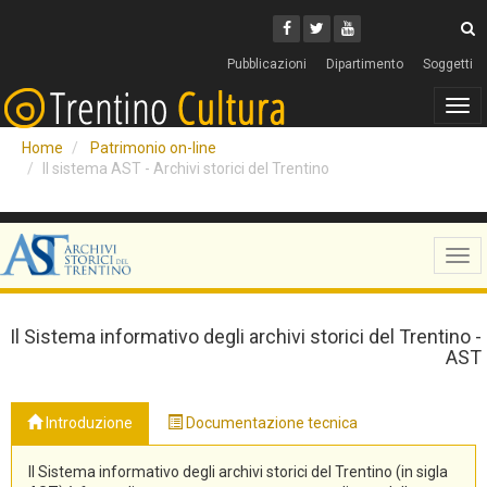
Cerca
Youtube
Facebook
Twitter
C
Pubblicazioni
Dipartimento
Soggetti
Tog
navi
Home
Patrimonio on-line
Il sistema AST - Archivi storici del Trentino
Tog
navi
Il Sistema informativo degli archivi storici del Trentino -
AST
Introduzione
Documentazione tecnica
Il Sistema informativo degli archivi storici del Trentino (in sigla