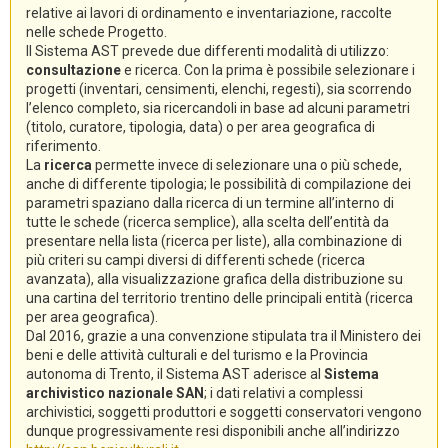
relative ai lavori di ordinamento e inventariazione, raccolte
nelle schede Progetto.
Il Sistema AST prevede due differenti modalità di utilizzo:
consultazione
e ricerca. Con la prima è possibile selezionare i
progetti (inventari, censimenti, elenchi, regesti), sia scorrendo
l’elenco completo, sia ricercandoli in base ad alcuni parametri
(titolo, curatore, tipologia, data) o per area geografica di
riferimento.
La
ricerca
permette invece di selezionare una o più schede,
anche di differente tipologia; le possibilità di compilazione dei
parametri spaziano dalla ricerca di un termine all’interno di
tutte le schede (ricerca semplice), alla scelta dell’entità da
presentare nella lista (ricerca per liste), alla combinazione di
più criteri su campi diversi di differenti schede (ricerca
avanzata), alla visualizzazione grafica della distribuzione su
una cartina del territorio trentino delle principali entità (ricerca
per area geografica).
Dal 2016, grazie a una convenzione stipulata tra il Ministero dei
beni e delle attività culturali e del turismo e la Provincia
autonoma di Trento, il Sistema AST aderisce al
Sistema
archivistico nazionale SAN
; i dati relativi a complessi
archivistici, soggetti produttori e soggetti conservatori vengono
dunque progressivamente resi disponibili anche all’indirizzo