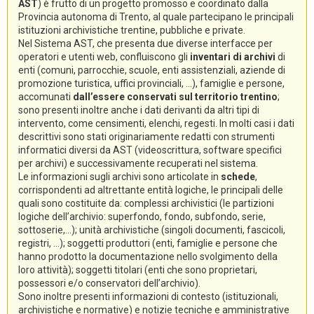
AST
) è frutto di un progetto promosso e coordinato dalla
Provincia autonoma di Trento, al quale partecipano le principali
istituzioni archivistiche trentine, pubbliche e private.
Nel Sistema AST, che presenta due diverse interfacce per
operatori e utenti web, confluiscono gli
inventari di archivi
di
enti (comuni, parrocchie, scuole, enti assistenziali, aziende di
promozione turistica, uffici provinciali, ...), famiglie e persone,
accomunati
dall’essere conservati sul territorio trentino
;
sono presenti inoltre anche i dati derivanti da altri tipi di
intervento, come censimenti, elenchi, regesti. In molti casi i dati
descrittivi sono stati originariamente redatti con strumenti
informatici diversi da AST (videoscrittura, software specifici
per archivi) e successivamente recuperati nel sistema.
Le informazioni sugli archivi sono articolate in
schede
,
corrispondenti ad altrettante entità logiche, le principali delle
quali sono costituite da: complessi archivistici (le partizioni
logiche dell’archivio: superfondo, fondo, subfondo, serie,
sottoserie,...); unità archivistiche (singoli documenti, fascicoli,
registri, ...); soggetti produttori (enti, famiglie e persone che
hanno prodotto la documentazione nello svolgimento della
loro attività); soggetti titolari (enti che sono proprietari,
possessori e/o conservatori dell’archivio).
Sono inoltre presenti informazioni di contesto (istituzionali,
archivistiche e normative) e notizie tecniche e amministrative