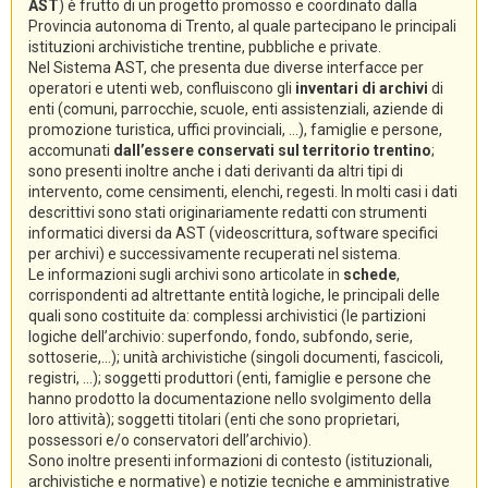
AST
) è frutto di un progetto promosso e coordinato dalla
Provincia autonoma di Trento, al quale partecipano le principali
istituzioni archivistiche trentine, pubbliche e private.
Nel Sistema AST, che presenta due diverse interfacce per
operatori e utenti web, confluiscono gli
inventari di archivi
di
enti (comuni, parrocchie, scuole, enti assistenziali, aziende di
promozione turistica, uffici provinciali, ...), famiglie e persone,
accomunati
dall’essere conservati sul territorio trentino
;
sono presenti inoltre anche i dati derivanti da altri tipi di
intervento, come censimenti, elenchi, regesti. In molti casi i dati
descrittivi sono stati originariamente redatti con strumenti
informatici diversi da AST (videoscrittura, software specifici
per archivi) e successivamente recuperati nel sistema.
Le informazioni sugli archivi sono articolate in
schede
,
corrispondenti ad altrettante entità logiche, le principali delle
quali sono costituite da: complessi archivistici (le partizioni
logiche dell’archivio: superfondo, fondo, subfondo, serie,
sottoserie,...); unità archivistiche (singoli documenti, fascicoli,
registri, ...); soggetti produttori (enti, famiglie e persone che
hanno prodotto la documentazione nello svolgimento della
loro attività); soggetti titolari (enti che sono proprietari,
possessori e/o conservatori dell’archivio).
Sono inoltre presenti informazioni di contesto (istituzionali,
archivistiche e normative) e notizie tecniche e amministrative