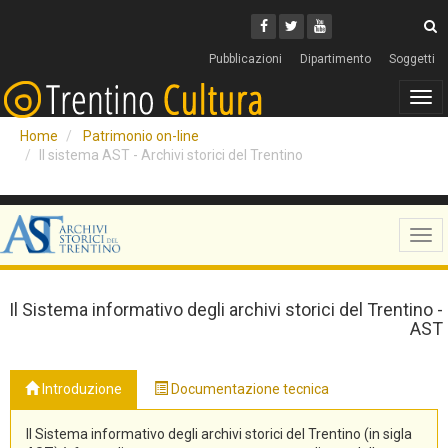
Cerca
Youtube
Facebook
Twitter
C
Pubblicazioni
Dipartimento
Soggetti
Tog
navi
Home
Patrimonio on-line
Il sistema AST - Archivi storici del Trentino
Tog
navi
Il Sistema informativo degli archivi storici del Trentino -
AST
Introduzione
Documentazione tecnica
Il Sistema informativo degli archivi storici del Trentino (in sigla