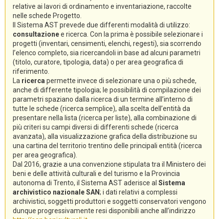
relative ai lavori di ordinamento e inventariazione, raccolte
nelle schede Progetto.
Il Sistema AST prevede due differenti modalità di utilizzo:
consultazione
e ricerca. Con la prima è possibile selezionare i
progetti (inventari, censimenti, elenchi, regesti), sia scorrendo
l’elenco completo, sia ricercandoli in base ad alcuni parametri
(titolo, curatore, tipologia, data) o per area geografica di
riferimento.
La
ricerca
permette invece di selezionare una o più schede,
anche di differente tipologia; le possibilità di compilazione dei
parametri spaziano dalla ricerca di un termine all’interno di
tutte le schede (ricerca semplice), alla scelta dell’entità da
presentare nella lista (ricerca per liste), alla combinazione di
più criteri su campi diversi di differenti schede (ricerca
avanzata), alla visualizzazione grafica della distribuzione su
una cartina del territorio trentino delle principali entità (ricerca
per area geografica).
Dal 2016, grazie a una convenzione stipulata tra il Ministero dei
beni e delle attività culturali e del turismo e la Provincia
autonoma di Trento, il Sistema AST aderisce al
Sistema
archivistico nazionale SAN
; i dati relativi a complessi
archivistici, soggetti produttori e soggetti conservatori vengono
dunque progressivamente resi disponibili anche all’indirizzo