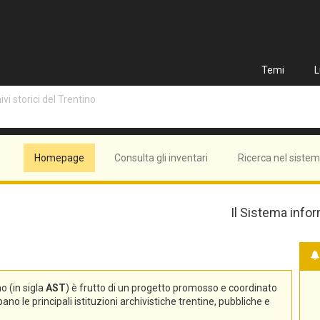
Temi
L
vi storici del Trentino
Homepage
Consulta gli inventari
Ricerca nel siste
Il Sistema infor
no (in sigla
AST
) è frutto di un progetto promosso e coordinato
no le principali istituzioni archivistiche trentine, pubbliche e