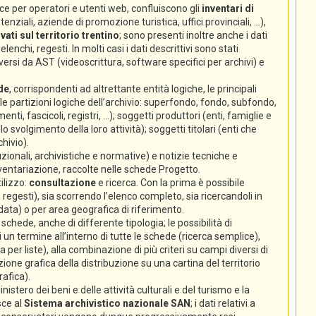
e per operatori e utenti web, confluiscono gli
inventari di
nziali, aziende di promozione turistica, uffici provinciali, ...),
ati sul territorio trentino
; sono presenti inoltre anche i dati
lenchi, regesti. In molti casi i dati descrittivi sono stati
ersi da AST (videoscrittura, software specifici per archivi) e
de
, corrispondenti ad altrettante entità logiche, le principali
 (le partizioni logiche dell’archivio: superfondo, fondo, subfondo,
enti, fascicoli, registri, ...); soggetti produttori (enti, famiglie e
volgimento della loro attività); soggetti titolari (enti che
hivio).
zionali, archivistiche e normative) e notizie tecniche e
nventariazione, raccolte nelle schede Progetto.
ilizzo:
consultazione
e ricerca. Con la prima è possibile
 regesti), sia scorrendo l’elenco completo, sia ricercandoli in
 data) o per area geografica di riferimento.
chede, anche di differente tipologia; le possibilità di
un termine all’interno di tutte le schede (ricerca semplice),
ca per liste), alla combinazione di più criteri su campi diversi di
ione grafica della distribuzione su una cartina del territorio
rafica).
istero dei beni e delle attività culturali e del turismo e la
sce al
Sistema archivistico nazionale SAN
; i dati relativi a