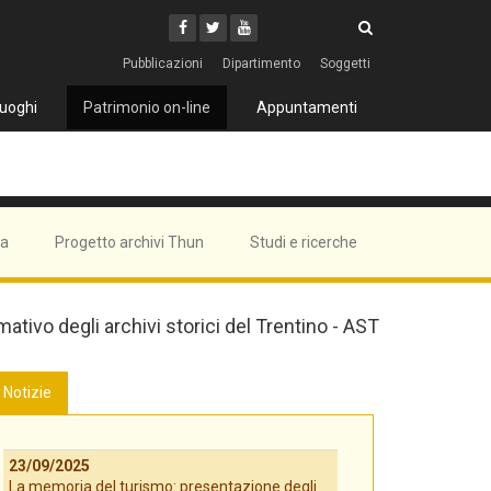
Cerca
Youtube
Facebook
Twitter
Cerca
Pubblicazioni
Dipartimento
Soggetti
uoghi
Patrimonio on-line
Appuntamenti
ma
Progetto archivi Thun
Studi e ricerche
mativo degli archivi storici del Trentino - AST
Notizie
23/09/2025
La memoria del turismo: presentazione degli