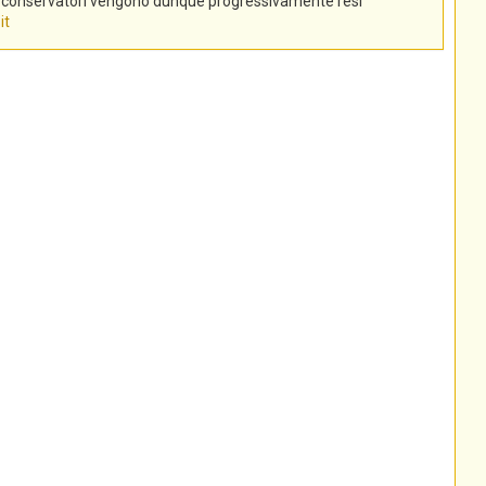
tti conservatori vengono dunque progressivamente resi
it