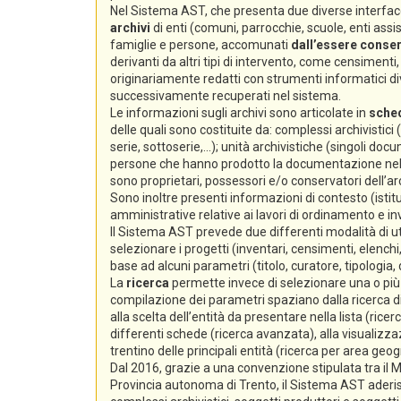
Nel Sistema AST, che presenta due diverse interfacc
archivi
di enti (comuni, parrocchie, scuole, enti assiste
famiglie e persone, accomunati
dall’essere conserv
derivanti da altri tipi di intervento, come censimenti, e
originariamente redatti con strumenti informatici div
successivamente recuperati nel sistema.
Le informazioni sugli archivi sono articolate in
sche
delle quali sono costituite da: complessi archivistici
serie, sottoserie,...); unità archivistiche (singoli docum
persone che hanno prodotto la documentazione nello s
sono proprietari, possessori e/o conservatori dell’arc
Sono inoltre presenti informazioni di contesto (istitu
amministrative relative ai lavori di ordinamento e i
Il Sistema AST prevede due differenti modalità di ut
selezionare i progetti (inventari, censimenti, elenchi,
base ad alcuni parametri (titolo, curatore, tipologia,
La
ricerca
permette invece di selezionare una o più s
compilazione dei parametri spaziano dalla ricerca di 
alla scelta dell’entità da presentare nella lista (ricer
differenti schede (ricerca avanzata), alla visualizzaz
trentino delle principali entità (ricerca per area geog
Dal 2016, grazie a una convenzione stipulata tra il Min
Provincia autonoma di Trento, il Sistema AST aderi