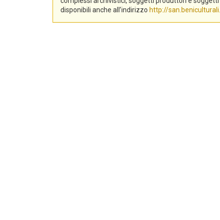
complessi archivistici, soggetti produttori e sogge
disponibili anche all’indirizzo
http://san.beniculturali.