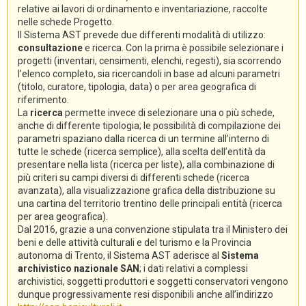
relative ai lavori di ordinamento e inventariazione, raccolte
nelle schede Progetto.
Il Sistema AST prevede due differenti modalità di utilizzo:
consultazione
e ricerca. Con la prima è possibile selezionare i
progetti (inventari, censimenti, elenchi, regesti), sia scorrendo
l’elenco completo, sia ricercandoli in base ad alcuni parametri
(titolo, curatore, tipologia, data) o per area geografica di
riferimento.
La
ricerca
permette invece di selezionare una o più schede,
anche di differente tipologia; le possibilità di compilazione dei
parametri spaziano dalla ricerca di un termine all’interno di
tutte le schede (ricerca semplice), alla scelta dell’entità da
presentare nella lista (ricerca per liste), alla combinazione di
più criteri su campi diversi di differenti schede (ricerca
avanzata), alla visualizzazione grafica della distribuzione su
una cartina del territorio trentino delle principali entità (ricerca
per area geografica).
Dal 2016, grazie a una convenzione stipulata tra il Ministero dei
beni e delle attività culturali e del turismo e la Provincia
autonoma di Trento, il Sistema AST aderisce al
Sistema
archivistico nazionale SAN
; i dati relativi a complessi
archivistici, soggetti produttori e soggetti conservatori vengono
dunque progressivamente resi disponibili anche all’indirizzo