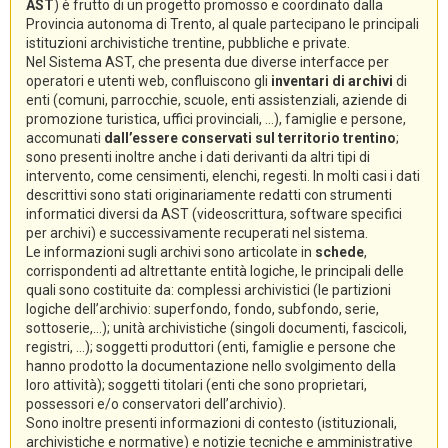
AST
) è frutto di un progetto promosso e coordinato dalla
Provincia autonoma di Trento, al quale partecipano le principali
istituzioni archivistiche trentine, pubbliche e private.
Nel Sistema AST, che presenta due diverse interfacce per
operatori e utenti web, confluiscono gli
inventari di archivi
di
enti (comuni, parrocchie, scuole, enti assistenziali, aziende di
promozione turistica, uffici provinciali, ...), famiglie e persone,
accomunati
dall’essere conservati sul territorio trentino
;
sono presenti inoltre anche i dati derivanti da altri tipi di
intervento, come censimenti, elenchi, regesti. In molti casi i dati
descrittivi sono stati originariamente redatti con strumenti
informatici diversi da AST (videoscrittura, software specifici
per archivi) e successivamente recuperati nel sistema.
Le informazioni sugli archivi sono articolate in
schede
,
corrispondenti ad altrettante entità logiche, le principali delle
quali sono costituite da: complessi archivistici (le partizioni
logiche dell’archivio: superfondo, fondo, subfondo, serie,
sottoserie,...); unità archivistiche (singoli documenti, fascicoli,
registri, ...); soggetti produttori (enti, famiglie e persone che
hanno prodotto la documentazione nello svolgimento della
loro attività); soggetti titolari (enti che sono proprietari,
possessori e/o conservatori dell’archivio).
Sono inoltre presenti informazioni di contesto (istituzionali,
archivistiche e normative) e notizie tecniche e amministrative