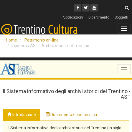
Cerca
Youtube
Facebook
Twitter
C
Pubblicazioni
Dipartimento
Soggetti
Tog
navi
Home
Patrimonio on-line
Il sistema AST - Archivi storici del Trentino
Tog
navi
Il Sistema informativo degli archivi storici del Trentino -
AST
Introduzione
Documentazione tecnica
Il Sistema informativo degli archivi storici del Trentino (in sigla