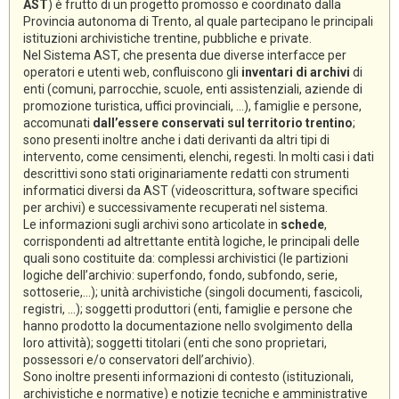
AST
) è frutto di un progetto promosso e coordinato dalla
Provincia autonoma di Trento, al quale partecipano le principali
istituzioni archivistiche trentine, pubbliche e private.
Nel Sistema AST, che presenta due diverse interfacce per
operatori e utenti web, confluiscono gli
inventari di archivi
di
enti (comuni, parrocchie, scuole, enti assistenziali, aziende di
promozione turistica, uffici provinciali, ...), famiglie e persone,
accomunati
dall’essere conservati sul territorio trentino
;
sono presenti inoltre anche i dati derivanti da altri tipi di
intervento, come censimenti, elenchi, regesti. In molti casi i dati
descrittivi sono stati originariamente redatti con strumenti
informatici diversi da AST (videoscrittura, software specifici
per archivi) e successivamente recuperati nel sistema.
Le informazioni sugli archivi sono articolate in
schede
,
corrispondenti ad altrettante entità logiche, le principali delle
quali sono costituite da: complessi archivistici (le partizioni
logiche dell’archivio: superfondo, fondo, subfondo, serie,
sottoserie,...); unità archivistiche (singoli documenti, fascicoli,
registri, ...); soggetti produttori (enti, famiglie e persone che
hanno prodotto la documentazione nello svolgimento della
loro attività); soggetti titolari (enti che sono proprietari,
possessori e/o conservatori dell’archivio).
Sono inoltre presenti informazioni di contesto (istituzionali,
archivistiche e normative) e notizie tecniche e amministrative