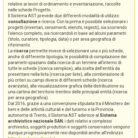
relative ai lavori di ordinamento e inventariazione, raccolte
nelle schede Progetto.
Il Sistema AST prevede due differenti modalità di utilizzo:
consultazione
e ricerca. Con la prima è possibile selezionare i
progetti (inventari, censimenti, elenchi, regesti), sia scorrendo
l’elenco completo, sia ricercandoli in base ad alcuni parametri
(titolo, curatore, tipologia, data) o per area geografica di
riferimento.
La
ricerca
permette invece di selezionare una o più schede,
anche di differente tipologia; le possibilità di compilazione dei
parametri spaziano dalla ricerca di un termine all’interno di
tutte le schede (ricerca semplice), alla scelta dell’entità da
presentare nella lista (ricerca per liste), alla combinazione di
più criteri su campi diversi di differenti schede (ricerca
avanzata), alla visualizzazione grafica della distribuzione su
una cartina del territorio trentino delle principali entità (ricerca
per area geografica).
Dal 2016, grazie a una convenzione stipulata tra il Ministero dei
beni e delle attività culturali e del turismo e la Provincia
autonoma di Trento, il Sistema AST aderisce al
Sistema
archivistico nazionale SAN
; i dati relativi a complessi
archivistici, soggetti produttori e soggetti conservatori vengono
dunque progressivamente resi disponibili anche all’indirizzo