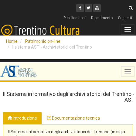
Cerca
Youtube
Facebook
Twitter
C
Pubblicazioni
Dipartimento
Soggetti
Tog
navi
Home
Patrimonio on-line
Il sistema AST - Archivi storici del Trentino
Tog
navi
Il Sistema informativo degli archivi storici del Trentino -
AST
Introduzione
Documentazione tecnica
Il Sistema informativo degli archivi storici del Trentino (in sigla