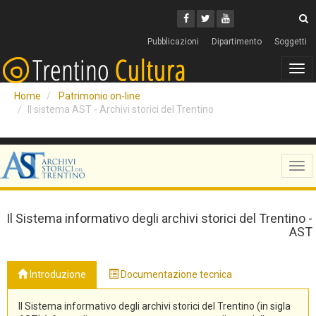
Cerca
Youtube
Facebook
Twitter
C
Pubblicazioni
Dipartimento
Soggetti
Tog
navi
Home
Patrimonio on-line
Il sistema AST - Archivi storici del Trentino
Tog
navi
Il Sistema informativo degli archivi storici del Trentino -
AST
Introduzione
Documentazione tecnica
Il Sistema informativo degli archivi storici del Trentino (in sigla