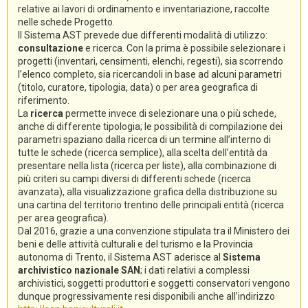
relative ai lavori di ordinamento e inventariazione, raccolte
nelle schede Progetto.
Il Sistema AST prevede due differenti modalità di utilizzo:
consultazione
e ricerca. Con la prima è possibile selezionare i
progetti (inventari, censimenti, elenchi, regesti), sia scorrendo
l’elenco completo, sia ricercandoli in base ad alcuni parametri
(titolo, curatore, tipologia, data) o per area geografica di
riferimento.
La
ricerca
permette invece di selezionare una o più schede,
anche di differente tipologia; le possibilità di compilazione dei
parametri spaziano dalla ricerca di un termine all’interno di
tutte le schede (ricerca semplice), alla scelta dell’entità da
presentare nella lista (ricerca per liste), alla combinazione di
più criteri su campi diversi di differenti schede (ricerca
avanzata), alla visualizzazione grafica della distribuzione su
una cartina del territorio trentino delle principali entità (ricerca
per area geografica).
Dal 2016, grazie a una convenzione stipulata tra il Ministero dei
beni e delle attività culturali e del turismo e la Provincia
autonoma di Trento, il Sistema AST aderisce al
Sistema
archivistico nazionale SAN
; i dati relativi a complessi
archivistici, soggetti produttori e soggetti conservatori vengono
dunque progressivamente resi disponibili anche all’indirizzo