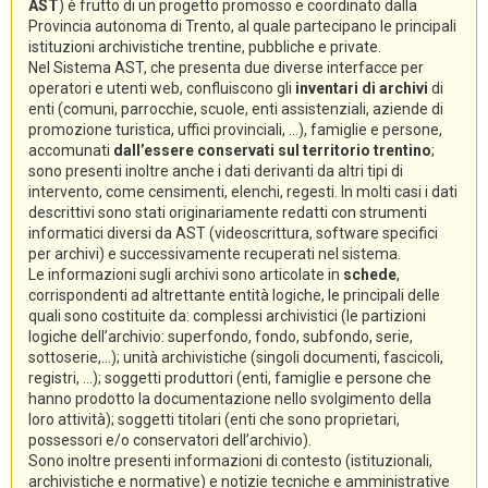
AST
) è frutto di un progetto promosso e coordinato dalla
Provincia autonoma di Trento, al quale partecipano le principali
istituzioni archivistiche trentine, pubbliche e private.
Nel Sistema AST, che presenta due diverse interfacce per
operatori e utenti web, confluiscono gli
inventari di archivi
di
enti (comuni, parrocchie, scuole, enti assistenziali, aziende di
promozione turistica, uffici provinciali, ...), famiglie e persone,
accomunati
dall’essere conservati sul territorio trentino
;
sono presenti inoltre anche i dati derivanti da altri tipi di
intervento, come censimenti, elenchi, regesti. In molti casi i dati
descrittivi sono stati originariamente redatti con strumenti
informatici diversi da AST (videoscrittura, software specifici
per archivi) e successivamente recuperati nel sistema.
Le informazioni sugli archivi sono articolate in
schede
,
corrispondenti ad altrettante entità logiche, le principali delle
quali sono costituite da: complessi archivistici (le partizioni
logiche dell’archivio: superfondo, fondo, subfondo, serie,
sottoserie,...); unità archivistiche (singoli documenti, fascicoli,
registri, ...); soggetti produttori (enti, famiglie e persone che
hanno prodotto la documentazione nello svolgimento della
loro attività); soggetti titolari (enti che sono proprietari,
possessori e/o conservatori dell’archivio).
Sono inoltre presenti informazioni di contesto (istituzionali,
archivistiche e normative) e notizie tecniche e amministrative