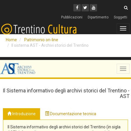
Cerca
Youtube
Facebook
Twitter
C
Pubblicazioni
Dipartimento
Soggetti
Tog
navi
Home
Patrimonio on-line
Il sistema AST - Archivi storici del Trentino
Tog
navi
Il Sistema informativo degli archivi storici del Trentino -
AST
Introduzione
Documentazione tecnica
Il Sistema informativo degli archivi storici del Trentino (in sigla