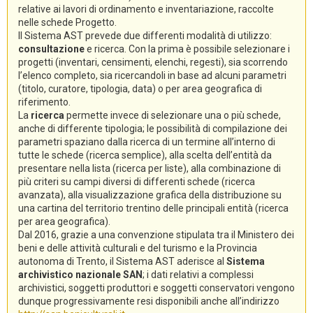
relative ai lavori di ordinamento e inventariazione, raccolte
nelle schede Progetto.
Il Sistema AST prevede due differenti modalità di utilizzo:
consultazione
e ricerca. Con la prima è possibile selezionare i
progetti (inventari, censimenti, elenchi, regesti), sia scorrendo
l’elenco completo, sia ricercandoli in base ad alcuni parametri
(titolo, curatore, tipologia, data) o per area geografica di
riferimento.
La
ricerca
permette invece di selezionare una o più schede,
anche di differente tipologia; le possibilità di compilazione dei
parametri spaziano dalla ricerca di un termine all’interno di
tutte le schede (ricerca semplice), alla scelta dell’entità da
presentare nella lista (ricerca per liste), alla combinazione di
più criteri su campi diversi di differenti schede (ricerca
avanzata), alla visualizzazione grafica della distribuzione su
una cartina del territorio trentino delle principali entità (ricerca
per area geografica).
Dal 2016, grazie a una convenzione stipulata tra il Ministero dei
beni e delle attività culturali e del turismo e la Provincia
autonoma di Trento, il Sistema AST aderisce al
Sistema
archivistico nazionale SAN
; i dati relativi a complessi
archivistici, soggetti produttori e soggetti conservatori vengono
dunque progressivamente resi disponibili anche all’indirizzo