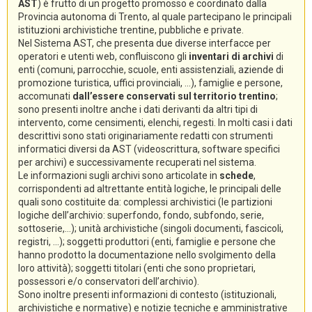
AST
) è frutto di un progetto promosso e coordinato dalla
Provincia autonoma di Trento, al quale partecipano le principali
istituzioni archivistiche trentine, pubbliche e private.
Nel Sistema AST, che presenta due diverse interfacce per
operatori e utenti web, confluiscono gli
inventari di archivi
di
enti (comuni, parrocchie, scuole, enti assistenziali, aziende di
promozione turistica, uffici provinciali, ...), famiglie e persone,
accomunati
dall’essere conservati sul territorio trentino
;
sono presenti inoltre anche i dati derivanti da altri tipi di
intervento, come censimenti, elenchi, regesti. In molti casi i dati
descrittivi sono stati originariamente redatti con strumenti
informatici diversi da AST (videoscrittura, software specifici
per archivi) e successivamente recuperati nel sistema.
Le informazioni sugli archivi sono articolate in
schede
,
corrispondenti ad altrettante entità logiche, le principali delle
quali sono costituite da: complessi archivistici (le partizioni
logiche dell’archivio: superfondo, fondo, subfondo, serie,
sottoserie,...); unità archivistiche (singoli documenti, fascicoli,
registri, ...); soggetti produttori (enti, famiglie e persone che
hanno prodotto la documentazione nello svolgimento della
loro attività); soggetti titolari (enti che sono proprietari,
possessori e/o conservatori dell’archivio).
Sono inoltre presenti informazioni di contesto (istituzionali,
archivistiche e normative) e notizie tecniche e amministrative