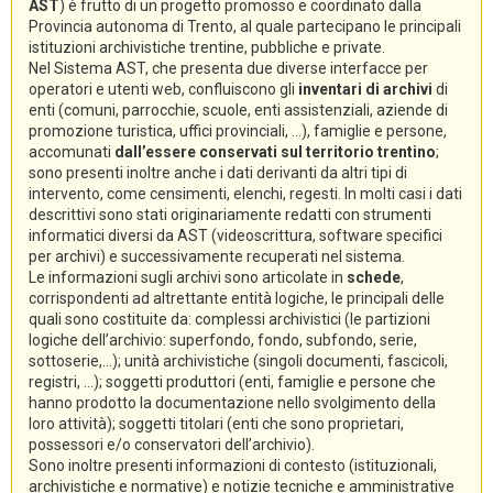
AST
) è frutto di un progetto promosso e coordinato dalla
Provincia autonoma di Trento, al quale partecipano le principali
istituzioni archivistiche trentine, pubbliche e private.
Nel Sistema AST, che presenta due diverse interfacce per
operatori e utenti web, confluiscono gli
inventari di archivi
di
enti (comuni, parrocchie, scuole, enti assistenziali, aziende di
promozione turistica, uffici provinciali, ...), famiglie e persone,
accomunati
dall’essere conservati sul territorio trentino
;
sono presenti inoltre anche i dati derivanti da altri tipi di
intervento, come censimenti, elenchi, regesti. In molti casi i dati
descrittivi sono stati originariamente redatti con strumenti
informatici diversi da AST (videoscrittura, software specifici
per archivi) e successivamente recuperati nel sistema.
Le informazioni sugli archivi sono articolate in
schede
,
corrispondenti ad altrettante entità logiche, le principali delle
quali sono costituite da: complessi archivistici (le partizioni
logiche dell’archivio: superfondo, fondo, subfondo, serie,
sottoserie,...); unità archivistiche (singoli documenti, fascicoli,
registri, ...); soggetti produttori (enti, famiglie e persone che
hanno prodotto la documentazione nello svolgimento della
loro attività); soggetti titolari (enti che sono proprietari,
possessori e/o conservatori dell’archivio).
Sono inoltre presenti informazioni di contesto (istituzionali,
archivistiche e normative) e notizie tecniche e amministrative