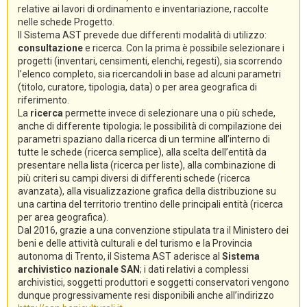
relative ai lavori di ordinamento e inventariazione, raccolte
nelle schede Progetto.
Il Sistema AST prevede due differenti modalità di utilizzo:
consultazione
e ricerca. Con la prima è possibile selezionare i
progetti (inventari, censimenti, elenchi, regesti), sia scorrendo
l’elenco completo, sia ricercandoli in base ad alcuni parametri
(titolo, curatore, tipologia, data) o per area geografica di
riferimento.
La
ricerca
permette invece di selezionare una o più schede,
anche di differente tipologia; le possibilità di compilazione dei
parametri spaziano dalla ricerca di un termine all’interno di
tutte le schede (ricerca semplice), alla scelta dell’entità da
presentare nella lista (ricerca per liste), alla combinazione di
più criteri su campi diversi di differenti schede (ricerca
avanzata), alla visualizzazione grafica della distribuzione su
una cartina del territorio trentino delle principali entità (ricerca
per area geografica).
Dal 2016, grazie a una convenzione stipulata tra il Ministero dei
beni e delle attività culturali e del turismo e la Provincia
autonoma di Trento, il Sistema AST aderisce al
Sistema
archivistico nazionale SAN
; i dati relativi a complessi
archivistici, soggetti produttori e soggetti conservatori vengono
dunque progressivamente resi disponibili anche all’indirizzo