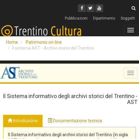
Cerca
Youtube
Facebook
Twitter
C
Pubblicazioni
Dipartimento
Soggetti
Tog
navi
Home
Patrimonio on-line
Il sistema AST - Archivi storici del Trentino
Tog
navi
Il Sistema informativo degli archivi storici del Trentino -
AST
Introduzione
Documentazione tecnica
Il Sistema informativo degli archivi storici del Trentino (in sigla