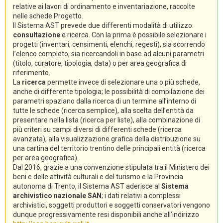
relative ai lavori di ordinamento e inventariazione, raccolte
nelle schede Progetto.
Il Sistema AST prevede due differenti modalità di utilizzo:
consultazione
e ricerca. Con la prima è possibile selezionare i
progetti (inventari, censimenti, elenchi, regesti), sia scorrendo
l’elenco completo, sia ricercandoli in base ad alcuni parametri
(titolo, curatore, tipologia, data) o per area geografica di
riferimento.
La
ricerca
permette invece di selezionare una o più schede,
anche di differente tipologia; le possibilità di compilazione dei
parametri spaziano dalla ricerca di un termine all’interno di
tutte le schede (ricerca semplice), alla scelta dell’entità da
presentare nella lista (ricerca per liste), alla combinazione di
più criteri su campi diversi di differenti schede (ricerca
avanzata), alla visualizzazione grafica della distribuzione su
una cartina del territorio trentino delle principali entità (ricerca
per area geografica).
Dal 2016, grazie a una convenzione stipulata tra il Ministero dei
beni e delle attività culturali e del turismo e la Provincia
autonoma di Trento, il Sistema AST aderisce al
Sistema
archivistico nazionale SAN
; i dati relativi a complessi
archivistici, soggetti produttori e soggetti conservatori vengono
dunque progressivamente resi disponibili anche all’indirizzo