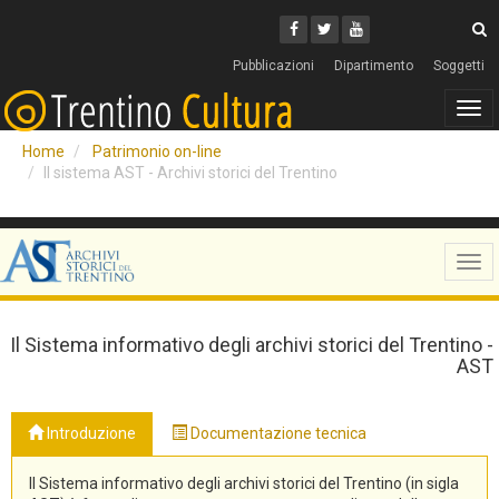
Cerca
Youtube
Facebook
Twitter
C
Pubblicazioni
Dipartimento
Soggetti
Tog
navi
Home
Patrimonio on-line
Il sistema AST - Archivi storici del Trentino
Tog
navi
Il Sistema informativo degli archivi storici del Trentino -
AST
Introduzione
Documentazione tecnica
Il Sistema informativo degli archivi storici del Trentino (in sigla