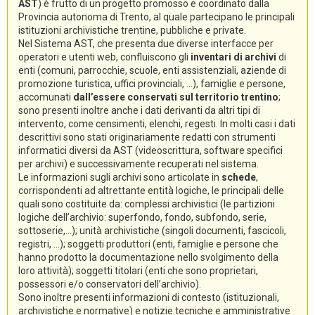
AST
) è frutto di un progetto promosso e coordinato dalla
Provincia autonoma di Trento, al quale partecipano le principali
istituzioni archivistiche trentine, pubbliche e private.
Nel Sistema AST, che presenta due diverse interfacce per
operatori e utenti web, confluiscono gli
inventari di archivi
di
enti (comuni, parrocchie, scuole, enti assistenziali, aziende di
promozione turistica, uffici provinciali, ...), famiglie e persone,
accomunati
dall’essere conservati sul territorio trentino
;
sono presenti inoltre anche i dati derivanti da altri tipi di
intervento, come censimenti, elenchi, regesti. In molti casi i dati
descrittivi sono stati originariamente redatti con strumenti
informatici diversi da AST (videoscrittura, software specifici
per archivi) e successivamente recuperati nel sistema.
Le informazioni sugli archivi sono articolate in
schede
,
corrispondenti ad altrettante entità logiche, le principali delle
quali sono costituite da: complessi archivistici (le partizioni
logiche dell’archivio: superfondo, fondo, subfondo, serie,
sottoserie,...); unità archivistiche (singoli documenti, fascicoli,
registri, ...); soggetti produttori (enti, famiglie e persone che
hanno prodotto la documentazione nello svolgimento della
loro attività); soggetti titolari (enti che sono proprietari,
possessori e/o conservatori dell’archivio).
Sono inoltre presenti informazioni di contesto (istituzionali,
archivistiche e normative) e notizie tecniche e amministrative