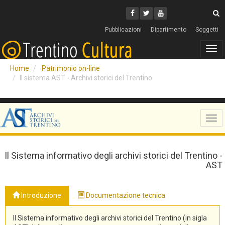
Cerca
Youtube
Facebook
Twitter
C
Pubblicazioni
Dipartimento
Soggetti
Tog
navi
Home
Patrimonio on-line
Il sistema AST - Archivi storici del Trentino
Tog
navi
Il Sistema informativo degli archivi storici del Trentino -
AST
Introduzione
Documentazione tecnica
Il Sistema informativo degli archivi storici del Trentino (in sigla