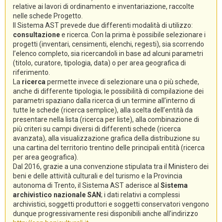
relative ai lavori di ordinamento e inventariazione, raccolte
nelle schede Progetto.
Il Sistema AST prevede due differenti modalità di utilizzo:
consultazione
e ricerca. Con la prima è possibile selezionare i
progetti (inventari, censimenti, elenchi, regesti), sia scorrendo
l’elenco completo, sia ricercandoli in base ad alcuni parametri
(titolo, curatore, tipologia, data) o per area geografica di
riferimento.
La
ricerca
permette invece di selezionare una o più schede,
anche di differente tipologia; le possibilità di compilazione dei
parametri spaziano dalla ricerca di un termine all’interno di
tutte le schede (ricerca semplice), alla scelta dell’entità da
presentare nella lista (ricerca per liste), alla combinazione di
più criteri su campi diversi di differenti schede (ricerca
avanzata), alla visualizzazione grafica della distribuzione su
una cartina del territorio trentino delle principali entità (ricerca
per area geografica).
Dal 2016, grazie a una convenzione stipulata tra il Ministero dei
beni e delle attività culturali e del turismo e la Provincia
autonoma di Trento, il Sistema AST aderisce al
Sistema
archivistico nazionale SAN
; i dati relativi a complessi
archivistici, soggetti produttori e soggetti conservatori vengono
dunque progressivamente resi disponibili anche all’indirizzo