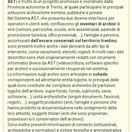
AST
) è frutto di un progetto promosso e coordinato dalla
Provincia autonoma di Trento, al quale partecipano le principali
istituzioni archivistiche trentine, pubbliche e private.
Nel Sistema AST, che presenta due diverse interfacce per
operatori e utenti web, confluiscono gli
inventari di archivi
di
enti (comuni, parrocchie, scuole, enti assistenziali, aziende di
promozione turistica, uffici provinciali, ...), famiglie e persone,
accomunati
dall’essere conservati sul territorio trentino
;
sono presenti inoltre anche i dati derivanti da altri tipi di
intervento, come censimenti, elenchi, regesti. In molti casi i dati
descrittivi sono stati originariamente redatti con strumenti
informatici diversi da AST (videoscrittura, software specifici
per archivi) e successivamente recuperati nel sistema.
Le informazioni sugli archivi sono articolate in
schede
,
corrispondenti ad altrettante entità logiche, le principali delle
quali sono costituite da: complessi archivistici (le partizioni
logiche dell’archivio: superfondo, fondo, subfondo, serie,
sottoserie,...); unità archivistiche (singoli documenti, fascicoli,
registri, ...); soggetti produttori (enti, famiglie e persone che
hanno prodotto la documentazione nello svolgimento della
loro attività); soggetti titolari (enti che sono proprietari,
possessori e/o conservatori dell’archivio).
Sono inoltre presenti informazioni di contesto (istituzionali,
archivistiche e normative) e notizie tecniche e amministrative