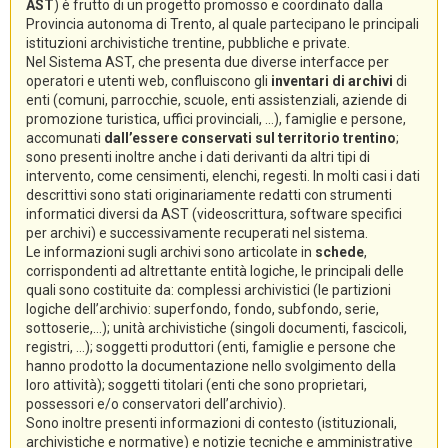
AST
) è frutto di un progetto promosso e coordinato dalla
Provincia autonoma di Trento, al quale partecipano le principali
istituzioni archivistiche trentine, pubbliche e private.
Nel Sistema AST, che presenta due diverse interfacce per
operatori e utenti web, confluiscono gli
inventari di archivi
di
enti (comuni, parrocchie, scuole, enti assistenziali, aziende di
promozione turistica, uffici provinciali, ...), famiglie e persone,
accomunati
dall’essere conservati sul territorio trentino
;
sono presenti inoltre anche i dati derivanti da altri tipi di
intervento, come censimenti, elenchi, regesti. In molti casi i dati
descrittivi sono stati originariamente redatti con strumenti
informatici diversi da AST (videoscrittura, software specifici
per archivi) e successivamente recuperati nel sistema.
Le informazioni sugli archivi sono articolate in
schede
,
corrispondenti ad altrettante entità logiche, le principali delle
quali sono costituite da: complessi archivistici (le partizioni
logiche dell’archivio: superfondo, fondo, subfondo, serie,
sottoserie,...); unità archivistiche (singoli documenti, fascicoli,
registri, ...); soggetti produttori (enti, famiglie e persone che
hanno prodotto la documentazione nello svolgimento della
loro attività); soggetti titolari (enti che sono proprietari,
possessori e/o conservatori dell’archivio).
Sono inoltre presenti informazioni di contesto (istituzionali,
archivistiche e normative) e notizie tecniche e amministrative