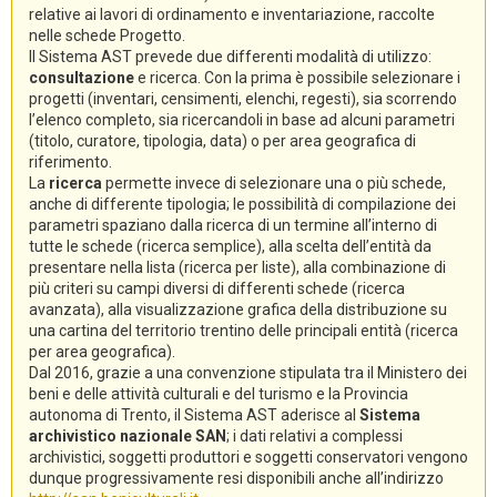
relative ai lavori di ordinamento e inventariazione, raccolte
nelle schede Progetto.
Il Sistema AST prevede due differenti modalità di utilizzo:
consultazione
e ricerca. Con la prima è possibile selezionare i
progetti (inventari, censimenti, elenchi, regesti), sia scorrendo
l’elenco completo, sia ricercandoli in base ad alcuni parametri
(titolo, curatore, tipologia, data) o per area geografica di
riferimento.
La
ricerca
permette invece di selezionare una o più schede,
anche di differente tipologia; le possibilità di compilazione dei
parametri spaziano dalla ricerca di un termine all’interno di
tutte le schede (ricerca semplice), alla scelta dell’entità da
presentare nella lista (ricerca per liste), alla combinazione di
più criteri su campi diversi di differenti schede (ricerca
avanzata), alla visualizzazione grafica della distribuzione su
una cartina del territorio trentino delle principali entità (ricerca
per area geografica).
Dal 2016, grazie a una convenzione stipulata tra il Ministero dei
beni e delle attività culturali e del turismo e la Provincia
autonoma di Trento, il Sistema AST aderisce al
Sistema
archivistico nazionale SAN
; i dati relativi a complessi
archivistici, soggetti produttori e soggetti conservatori vengono
dunque progressivamente resi disponibili anche all’indirizzo