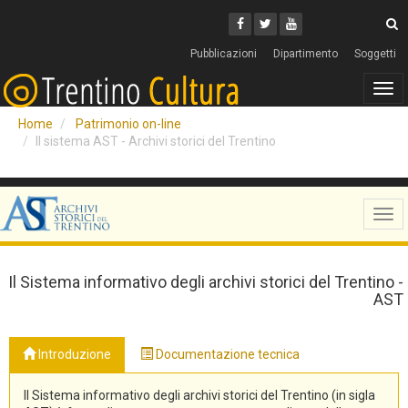
Cerca
Youtube
Facebook
Twitter
C
Pubblicazioni
Dipartimento
Soggetti
Tog
navi
Home
Patrimonio on-line
Il sistema AST - Archivi storici del Trentino
Tog
navi
Il Sistema informativo degli archivi storici del Trentino -
AST
Introduzione
Documentazione tecnica
Il Sistema informativo degli archivi storici del Trentino (in sigla