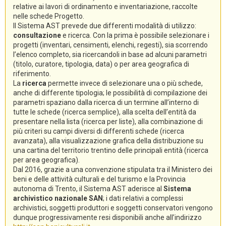
relative ai lavori di ordinamento e inventariazione, raccolte
nelle schede Progetto.
Il Sistema AST prevede due differenti modalità di utilizzo:
consultazione
e ricerca. Con la prima è possibile selezionare i
progetti (inventari, censimenti, elenchi, regesti), sia scorrendo
l’elenco completo, sia ricercandoli in base ad alcuni parametri
(titolo, curatore, tipologia, data) o per area geografica di
riferimento.
La
ricerca
permette invece di selezionare una o più schede,
anche di differente tipologia; le possibilità di compilazione dei
parametri spaziano dalla ricerca di un termine all’interno di
tutte le schede (ricerca semplice), alla scelta dell’entità da
presentare nella lista (ricerca per liste), alla combinazione di
più criteri su campi diversi di differenti schede (ricerca
avanzata), alla visualizzazione grafica della distribuzione su
una cartina del territorio trentino delle principali entità (ricerca
per area geografica).
Dal 2016, grazie a una convenzione stipulata tra il Ministero dei
beni e delle attività culturali e del turismo e la Provincia
autonoma di Trento, il Sistema AST aderisce al
Sistema
archivistico nazionale SAN
; i dati relativi a complessi
archivistici, soggetti produttori e soggetti conservatori vengono
dunque progressivamente resi disponibili anche all’indirizzo