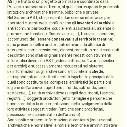
AST
) è frutto di un progetto promosso e coordinato dalla
Provincia autonoma di Trento, al quale partecipano le principali
istituzioni archivistiche trentine, pubbliche e private.
Nel Sistema AST, che presenta due diverse interfacce per
operatori e utenti web, confluiscono gli
inventari di archivi
di
enti (comuni, parrocchie, scuole, enti assistenziali, aziende di
promozione turistica, uffici provinciali, ...), famiglie e persone,
accomunati
dall’essere conservati sul territorio trentino
;
sono presenti inoltre anche i dati derivanti da altri tipi di
intervento, come censimenti, elenchi, regesti. In molti casi i dati
descrittivi sono stati originariamente redatti con strumenti
informatici diversi da AST (videoscrittura, software specifici
per archivi) e successivamente recuperati nel sistema.
Le informazioni sugli archivi sono articolate in
schede
,
corrispondenti ad altrettante entità logiche, le principali delle
quali sono costituite da: complessi archivistici (le partizioni
logiche dell’archivio: superfondo, fondo, subfondo, serie,
sottoserie,...); unità archivistiche (singoli documenti, fascicoli,
registri, ...); soggetti produttori (enti, famiglie e persone che
hanno prodotto la documentazione nello svolgimento della
loro attività); soggetti titolari (enti che sono proprietari,
possessori e/o conservatori dell’archivio).
Sono inoltre presenti informazioni di contesto (istituzionali,
archivistiche e normative) e notizie tecniche e amministrative