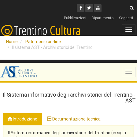
Cerca
Youtube
Facebook
Twitter
C
Pubblicazioni
Dipartimento
Soggetti
Tog
navi
Home
Patrimonio on-line
Il sistema AST - Archivi storici del Trentino
Tog
navi
Il Sistema informativo degli archivi storici del Trentino -
AST
Introduzione
Documentazione tecnica
Il Sistema informativo degli archivi storici del Trentino (in sigla