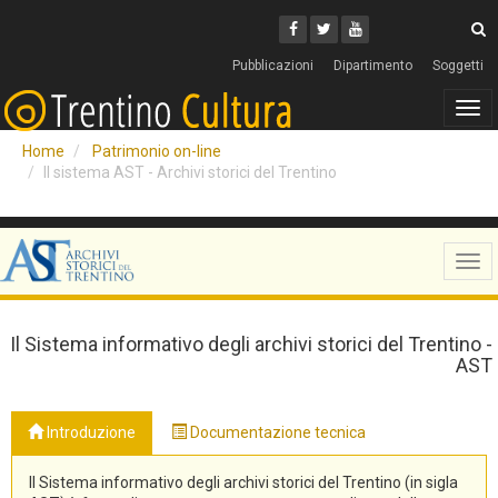
Cerca
Youtube
Facebook
Twitter
C
Pubblicazioni
Dipartimento
Soggetti
Tog
navi
Home
Patrimonio on-line
Il sistema AST - Archivi storici del Trentino
Tog
navi
Il Sistema informativo degli archivi storici del Trentino -
AST
Introduzione
Documentazione tecnica
Il Sistema informativo degli archivi storici del Trentino (in sigla