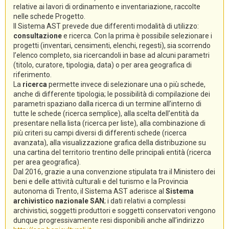
relative ai lavori di ordinamento e inventariazione, raccolte
nelle schede Progetto.
Il Sistema AST prevede due differenti modalità di utilizzo:
consultazione
e ricerca. Con la prima è possibile selezionare i
progetti (inventari, censimenti, elenchi, regesti), sia scorrendo
l’elenco completo, sia ricercandoli in base ad alcuni parametri
(titolo, curatore, tipologia, data) o per area geografica di
riferimento.
La
ricerca
permette invece di selezionare una o più schede,
anche di differente tipologia; le possibilità di compilazione dei
parametri spaziano dalla ricerca di un termine all’interno di
tutte le schede (ricerca semplice), alla scelta dell’entità da
presentare nella lista (ricerca per liste), alla combinazione di
più criteri su campi diversi di differenti schede (ricerca
avanzata), alla visualizzazione grafica della distribuzione su
una cartina del territorio trentino delle principali entità (ricerca
per area geografica).
Dal 2016, grazie a una convenzione stipulata tra il Ministero dei
beni e delle attività culturali e del turismo e la Provincia
autonoma di Trento, il Sistema AST aderisce al
Sistema
archivistico nazionale SAN
; i dati relativi a complessi
archivistici, soggetti produttori e soggetti conservatori vengono
dunque progressivamente resi disponibili anche all’indirizzo