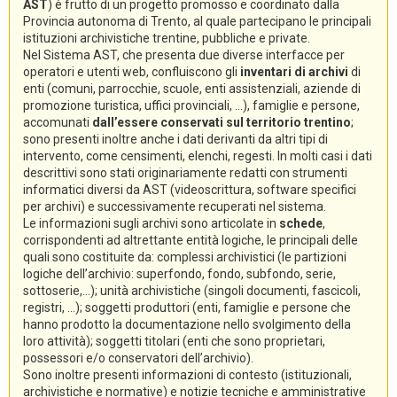
AST
) è frutto di un progetto promosso e coordinato dalla
Provincia autonoma di Trento, al quale partecipano le principali
istituzioni archivistiche trentine, pubbliche e private.
Nel Sistema AST, che presenta due diverse interfacce per
operatori e utenti web, confluiscono gli
inventari di archivi
di
enti (comuni, parrocchie, scuole, enti assistenziali, aziende di
promozione turistica, uffici provinciali, ...), famiglie e persone,
accomunati
dall’essere conservati sul territorio trentino
;
sono presenti inoltre anche i dati derivanti da altri tipi di
intervento, come censimenti, elenchi, regesti. In molti casi i dati
descrittivi sono stati originariamente redatti con strumenti
informatici diversi da AST (videoscrittura, software specifici
per archivi) e successivamente recuperati nel sistema.
Le informazioni sugli archivi sono articolate in
schede
,
corrispondenti ad altrettante entità logiche, le principali delle
quali sono costituite da: complessi archivistici (le partizioni
logiche dell’archivio: superfondo, fondo, subfondo, serie,
sottoserie,...); unità archivistiche (singoli documenti, fascicoli,
registri, ...); soggetti produttori (enti, famiglie e persone che
hanno prodotto la documentazione nello svolgimento della
loro attività); soggetti titolari (enti che sono proprietari,
possessori e/o conservatori dell’archivio).
Sono inoltre presenti informazioni di contesto (istituzionali,
archivistiche e normative) e notizie tecniche e amministrative