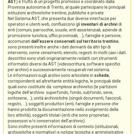
AST
) è frutto di un progetto promosso e coordinato dalla
Provincia autonoma di Trento, al quale partecipano le principali
istituzioni archivistiche trentine, pubbliche e private.
Nel Sistema AST, che presenta due diverse interfacce per
operatori e utenti web, confluiscono gli
inventari di archivi
di
enti (comuni, parrocchie, scuole, enti assistenziali, aziende di
promozione turistica, uffici provinciali, ...), famiglie e persone,
accomunati
dall’essere conservati sul territorio trentino
;
sono presenti inoltre anche i dati derivanti da altri tipi di
intervento, come censimenti, elenchi, regesti. In molti casi i dati
descrittivi sono stati originariamente redatti con strumenti
informatici diversi da AST (videoscrittura, software specifici
per archivi) e successivamente recuperati nel sistema.
Le informazioni sugli archivi sono articolate in
schede
,
corrispondenti ad altrettante entità logiche, le principali delle
quali sono costituite da: complessi archivistici (le partizioni
logiche dell’archivio: superfondo, fondo, subfondo, serie,
sottoserie,...); unità archivistiche (singoli documenti, fascicoli,
registri, ...); soggetti produttori (enti, famiglie e persone che
hanno prodotto la documentazione nello svolgimento della
loro attività); soggetti titolari (enti che sono proprietari,
possessori e/o conservatori dell’archivio).
Sono inoltre presenti informazioni di contesto (istituzionali,
archivistiche e normative) e notizie tecniche e amministrative