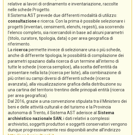
relative ai lavori di ordinamento e inventariazione, raccolte
nelle schede Progetto.
Il Sistema AST prevede due differenti modalità di utilizzo:
consultazione
e ricerca. Con la prima è possibile selezionare i
progetti (inventari, censimenti, elenchi, regesti), sia scorrendo
l’elenco completo, sia ricercandoli in base ad alcuni parametri
(titolo, curatore, tipologia, data) o per area geografica di
riferimento.
La
ricerca
permette invece di selezionare una o più schede,
anche di differente tipologia; le possibilità di compilazione dei
parametri spaziano dalla ricerca di un termine all’interno di
tutte le schede (ricerca semplice), alla scelta dell’entità da
presentare nella lista (ricerca per liste), alla combinazione di
più criteri su campi diversi di differenti schede (ricerca
avanzata), alla visualizzazione grafica della distribuzione su
una cartina del territorio trentino delle principali entità (ricerca
per area geografica).
Dal 2016, grazie a una convenzione stipulata tra il Ministero dei
beni e delle attività culturali e del turismo e la Provincia
autonoma di Trento, il Sistema AST aderisce al
Sistema
archivistico nazionale SAN
; i dati relativi a complessi
archivistici, soggetti produttori e soggetti conservatori vengono
dunque progressivamente resi disponibili anche all’indirizzo