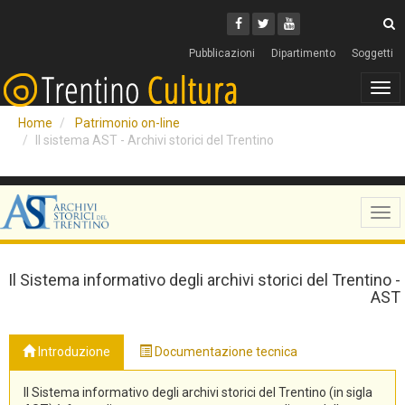
Cerca
Youtube
Facebook
Twitter
C
Pubblicazioni
Dipartimento
Soggetti
Tog
navi
Home
Patrimonio on-line
Il sistema AST - Archivi storici del Trentino
Tog
navi
Il Sistema informativo degli archivi storici del Trentino -
AST
Introduzione
Documentazione tecnica
Il Sistema informativo degli archivi storici del Trentino (in sigla