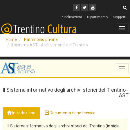
Cerca
Youtube
Facebook
Twitter
C
Pubblicazioni
Dipartimento
Soggetti
Tog
navi
Home
Patrimonio on-line
Il sistema AST - Archivi storici del Trentino
Tog
navi
Il Sistema informativo degli archivi storici del Trentino -
AST
Introduzione
Documentazione tecnica
Il Sistema informativo degli archivi storici del Trentino (in sigla