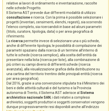
relative ai lavori di ordinamento e inventariazione, raccolte
nelle schede Progetto.
Il Sistema AST prevede due differenti modalità di utilizzo:
consultazione
e ricerca. Con la prima è possibile selezionare i
progetti (inventari, censimenti, elenchi, regesti), sia scorrendo
l’elenco completo, sia ricercandoli in base ad alcuni parametri
(titolo, curatore, tipologia, data) o per area geografica di
riferimento.
La
ricerca
permette invece di selezionare una o più schede,
anche di differente tipologia; le possibilità di compilazione dei
parametri spaziano dalla ricerca di un termine all’interno di
tutte le schede (ricerca semplice), alla scelta dell’entità da
presentare nella lista (ricerca per liste), alla combinazione di
più criteri su campi diversi di differenti schede (ricerca
avanzata), alla visualizzazione grafica della distribuzione su
una cartina del territorio trentino delle principali entità (ricerca
per area geografica).
Dal 2016, grazie a una convenzione stipulata tra il Ministero dei
beni e delle attività culturali e del turismo e la Provincia
autonoma di Trento, il Sistema AST aderisce al
Sistema
archivistico nazionale SAN
; i dati relativi a complessi
archivistici, soggetti produttori e soggetti conservatori vengono
dunque progressivamente resi disponibili anche all’indirizzo