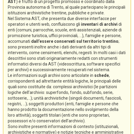
AST
) è frutto di un progetto promosso e coordinato dalla
Provincia autonoma di Trento, al quale partecipano le principali
istituzioni archivistiche trentine, pubbliche e private.
Nel Sistema AST, che presenta due diverse interfacce per
operatori e utenti web, confluiscono gli
inventari di archivi
di
enti (comuni, parrocchie, scuole, enti assistenziali, aziende di
promozione turistica, uffici provinciali, ...), famiglie e persone,
accomunati
dall’essere conservati sul territorio trentino
;
sono presenti inoltre anche i dati derivanti da altri tipi di
intervento, come censimenti, elenchi, regesti. In molti casi i dati
descrittivi sono stati originariamente redatti con strumenti
informatici diversi da AST (videoscrittura, software specifici
per archivi) e successivamente recuperati nel sistema.
Le informazioni sugli archivi sono articolate in
schede
,
corrispondenti ad altrettante entità logiche, le principali delle
quali sono costituite da: complessi archivistici (le partizioni
logiche dell’archivio: superfondo, fondo, subfondo, serie,
sottoserie,...); unità archivistiche (singoli documenti, fascicoli,
registri, ...); soggetti produttori (enti, famiglie e persone che
hanno prodotto la documentazione nello svolgimento della
loro attività); soggetti titolari (enti che sono proprietari,
possessori e/o conservatori dell’archivio).
Sono inoltre presenti informazioni di contesto (istituzionali,
archivistiche e normative) e notizie tecniche e amministrative