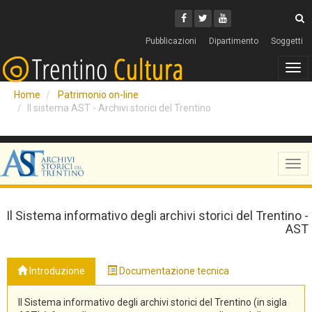
Cerca
Youtube
Facebook
Twitter
C
Pubblicazioni
Dipartimento
Soggetti
Tog
navi
Home
Patrimonio on-line
Il sistema AST - Archivi storici del Trentino
Tog
navi
Il Sistema informativo degli archivi storici del Trentino -
AST
Introduzione
Documentazione tecnica
Il Sistema informativo degli archivi storici del Trentino (in sigla