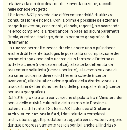
relative ai lavori di ordinamento e inventariazione, raccolte
nelle schede Progetto.
Il Sistema AST prevede due differenti modalità di utilizzo:
consultazione
e ricerca. Con la prima è possibile selezionare i
progetti (inventari, censimenti, elenchi, regesti), sia scorrendo
l’elenco completo, sia ricercandoli in base ad alcuni parametri
(titolo, curatore, tipologia, data) o per area geografica di
riferimento.
La
ricerca
permette invece di selezionare una o più schede,
anche di differente tipologia; le possibilità di compilazione dei
parametri spaziano dalla ricerca di un termine all’interno di
tutte le schede (ricerca semplice), alla scelta dell’entità da
presentare nella lista (ricerca per liste), alla combinazione di
più criteri su campi diversi di differenti schede (ricerca
avanzata), alla visualizzazione grafica della distribuzione su
una cartina del territorio trentino delle principali entità (ricerca
per area geografica).
Dal 2016, grazie a una convenzione stipulata tra il Ministero dei
beni e delle attività culturali e del turismo e la Provincia
autonoma di Trento, il Sistema AST aderisce al
Sistema
archivistico nazionale SAN
; i dati relativi a complessi
archivistici, soggetti produttori e soggetti conservatori vengono
dunque progressivamente resi disponibili anche all’indirizzo