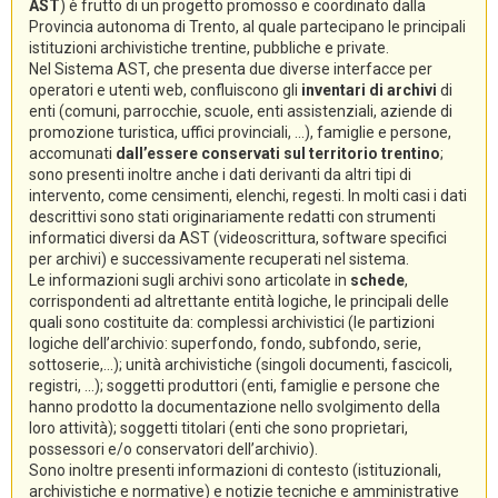
AST
) è frutto di un progetto promosso e coordinato dalla
Provincia autonoma di Trento, al quale partecipano le principali
istituzioni archivistiche trentine, pubbliche e private.
Nel Sistema AST, che presenta due diverse interfacce per
operatori e utenti web, confluiscono gli
inventari di archivi
di
enti (comuni, parrocchie, scuole, enti assistenziali, aziende di
promozione turistica, uffici provinciali, ...), famiglie e persone,
accomunati
dall’essere conservati sul territorio trentino
;
sono presenti inoltre anche i dati derivanti da altri tipi di
intervento, come censimenti, elenchi, regesti. In molti casi i dati
descrittivi sono stati originariamente redatti con strumenti
informatici diversi da AST (videoscrittura, software specifici
per archivi) e successivamente recuperati nel sistema.
Le informazioni sugli archivi sono articolate in
schede
,
corrispondenti ad altrettante entità logiche, le principali delle
quali sono costituite da: complessi archivistici (le partizioni
logiche dell’archivio: superfondo, fondo, subfondo, serie,
sottoserie,...); unità archivistiche (singoli documenti, fascicoli,
registri, ...); soggetti produttori (enti, famiglie e persone che
hanno prodotto la documentazione nello svolgimento della
loro attività); soggetti titolari (enti che sono proprietari,
possessori e/o conservatori dell’archivio).
Sono inoltre presenti informazioni di contesto (istituzionali,
archivistiche e normative) e notizie tecniche e amministrative