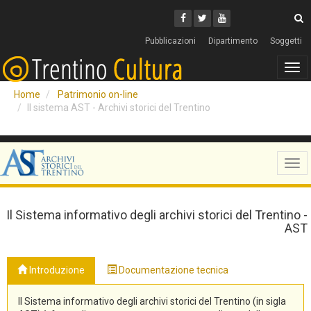
Cerca
Youtube
Facebook
Twitter
C
Pubblicazioni
Dipartimento
Soggetti
Tog
navi
Home
Patrimonio on-line
Il sistema AST - Archivi storici del Trentino
Tog
navi
Il Sistema informativo degli archivi storici del Trentino -
AST
Introduzione
Documentazione tecnica
Il Sistema informativo degli archivi storici del Trentino (in sigla