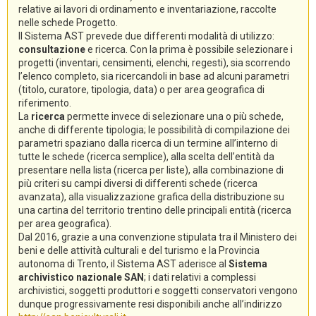
relative ai lavori di ordinamento e inventariazione, raccolte
nelle schede Progetto.
Il Sistema AST prevede due differenti modalità di utilizzo:
consultazione
e ricerca. Con la prima è possibile selezionare i
progetti (inventari, censimenti, elenchi, regesti), sia scorrendo
l’elenco completo, sia ricercandoli in base ad alcuni parametri
(titolo, curatore, tipologia, data) o per area geografica di
riferimento.
La
ricerca
permette invece di selezionare una o più schede,
anche di differente tipologia; le possibilità di compilazione dei
parametri spaziano dalla ricerca di un termine all’interno di
tutte le schede (ricerca semplice), alla scelta dell’entità da
presentare nella lista (ricerca per liste), alla combinazione di
più criteri su campi diversi di differenti schede (ricerca
avanzata), alla visualizzazione grafica della distribuzione su
una cartina del territorio trentino delle principali entità (ricerca
per area geografica).
Dal 2016, grazie a una convenzione stipulata tra il Ministero dei
beni e delle attività culturali e del turismo e la Provincia
autonoma di Trento, il Sistema AST aderisce al
Sistema
archivistico nazionale SAN
; i dati relativi a complessi
archivistici, soggetti produttori e soggetti conservatori vengono
dunque progressivamente resi disponibili anche all’indirizzo