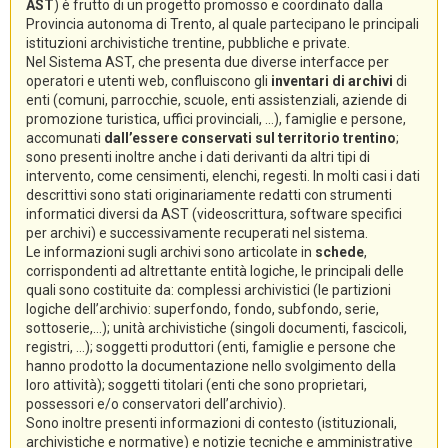
AST
) è frutto di un progetto promosso e coordinato dalla
Provincia autonoma di Trento, al quale partecipano le principali
istituzioni archivistiche trentine, pubbliche e private.
Nel Sistema AST, che presenta due diverse interfacce per
operatori e utenti web, confluiscono gli
inventari di archivi
di
enti (comuni, parrocchie, scuole, enti assistenziali, aziende di
promozione turistica, uffici provinciali, ...), famiglie e persone,
accomunati
dall’essere conservati sul territorio trentino
;
sono presenti inoltre anche i dati derivanti da altri tipi di
intervento, come censimenti, elenchi, regesti. In molti casi i dati
descrittivi sono stati originariamente redatti con strumenti
informatici diversi da AST (videoscrittura, software specifici
per archivi) e successivamente recuperati nel sistema.
Le informazioni sugli archivi sono articolate in
schede
,
corrispondenti ad altrettante entità logiche, le principali delle
quali sono costituite da: complessi archivistici (le partizioni
logiche dell’archivio: superfondo, fondo, subfondo, serie,
sottoserie,...); unità archivistiche (singoli documenti, fascicoli,
registri, ...); soggetti produttori (enti, famiglie e persone che
hanno prodotto la documentazione nello svolgimento della
loro attività); soggetti titolari (enti che sono proprietari,
possessori e/o conservatori dell’archivio).
Sono inoltre presenti informazioni di contesto (istituzionali,
archivistiche e normative) e notizie tecniche e amministrative