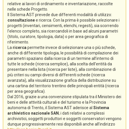
relative ai lavori di ordinamento e inventariazione, raccolte
nelle schede Progetto.
Il Sistema AST prevede due differenti modalità di utilizzo:
consultazione
e ricerca. Con la prima è possibile selezionare i
progetti (inventari, censimenti, elenchi, regesti), sia scorrendo
l’elenco completo, sia ricercandoli in base ad alcuni parametri
(titolo, curatore, tipologia, data) o per area geografica di
riferimento.
La
ricerca
permette invece di selezionare una o più schede,
anche di differente tipologia; le possibilità di compilazione dei
parametri spaziano dalla ricerca di un termine all’interno di
tutte le schede (ricerca semplice), alla scelta dell’entità da
presentare nella lista (ricerca per liste), alla combinazione di
più criteri su campi diversi di differenti schede (ricerca
avanzata), alla visualizzazione grafica della distribuzione su
una cartina del territorio trentino delle principali entità (ricerca
per area geografica).
Dal 2016, grazie a una convenzione stipulata tra il Ministero dei
beni e delle attività culturali e del turismo e la Provincia
autonoma di Trento, il Sistema AST aderisce al
Sistema
archivistico nazionale SAN
; i dati relativi a complessi
archivistici, soggetti produttori e soggetti conservatori vengono
dunque progressivamente resi disponibili anche all’indirizzo