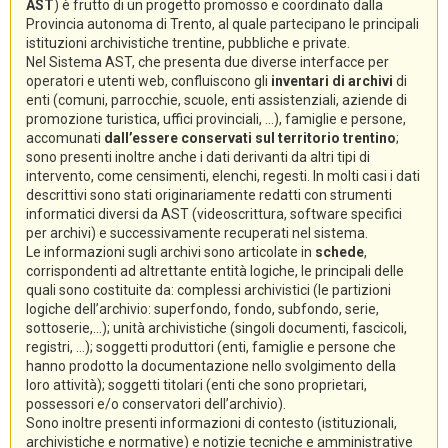
AST
) è frutto di un progetto promosso e coordinato dalla
Provincia autonoma di Trento, al quale partecipano le principali
istituzioni archivistiche trentine, pubbliche e private.
Nel Sistema AST, che presenta due diverse interfacce per
operatori e utenti web, confluiscono gli
inventari di archivi
di
enti (comuni, parrocchie, scuole, enti assistenziali, aziende di
promozione turistica, uffici provinciali, ...), famiglie e persone,
accomunati
dall’essere conservati sul territorio trentino
;
sono presenti inoltre anche i dati derivanti da altri tipi di
intervento, come censimenti, elenchi, regesti. In molti casi i dati
descrittivi sono stati originariamente redatti con strumenti
informatici diversi da AST (videoscrittura, software specifici
per archivi) e successivamente recuperati nel sistema.
Le informazioni sugli archivi sono articolate in
schede
,
corrispondenti ad altrettante entità logiche, le principali delle
quali sono costituite da: complessi archivistici (le partizioni
logiche dell’archivio: superfondo, fondo, subfondo, serie,
sottoserie,...); unità archivistiche (singoli documenti, fascicoli,
registri, ...); soggetti produttori (enti, famiglie e persone che
hanno prodotto la documentazione nello svolgimento della
loro attività); soggetti titolari (enti che sono proprietari,
possessori e/o conservatori dell’archivio).
Sono inoltre presenti informazioni di contesto (istituzionali,
archivistiche e normative) e notizie tecniche e amministrative