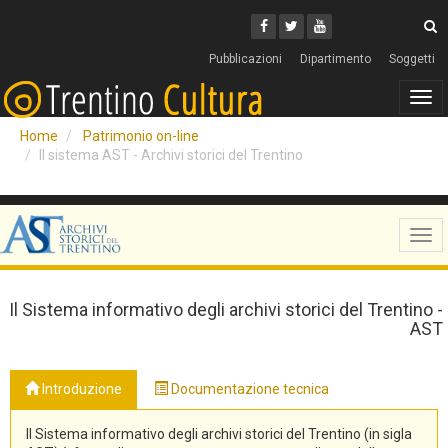
Cerca
Youtube
Facebook
Twitter
C
Pubblicazioni
Dipartimento
Soggetti
Tog
navi
Home
Patrimonio on-line
Il sistema AST - Archivi storici del Trentino
Tog
navi
Il Sistema informativo degli archivi storici del Trentino -
AST
Introduzione
Documentazione tecnica
Il Sistema informativo degli archivi storici del Trentino (in sigla