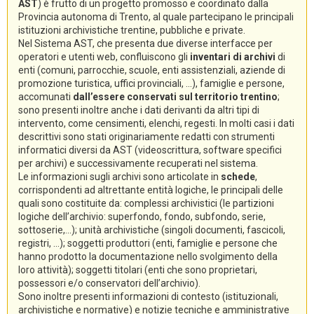
AST
) è frutto di un progetto promosso e coordinato dalla
Provincia autonoma di Trento, al quale partecipano le principali
istituzioni archivistiche trentine, pubbliche e private.
Nel Sistema AST, che presenta due diverse interfacce per
operatori e utenti web, confluiscono gli
inventari di archivi
di
enti (comuni, parrocchie, scuole, enti assistenziali, aziende di
promozione turistica, uffici provinciali, ...), famiglie e persone,
accomunati
dall’essere conservati sul territorio trentino
;
sono presenti inoltre anche i dati derivanti da altri tipi di
intervento, come censimenti, elenchi, regesti. In molti casi i dati
descrittivi sono stati originariamente redatti con strumenti
informatici diversi da AST (videoscrittura, software specifici
per archivi) e successivamente recuperati nel sistema.
Le informazioni sugli archivi sono articolate in
schede
,
corrispondenti ad altrettante entità logiche, le principali delle
quali sono costituite da: complessi archivistici (le partizioni
logiche dell’archivio: superfondo, fondo, subfondo, serie,
sottoserie,...); unità archivistiche (singoli documenti, fascicoli,
registri, ...); soggetti produttori (enti, famiglie e persone che
hanno prodotto la documentazione nello svolgimento della
loro attività); soggetti titolari (enti che sono proprietari,
possessori e/o conservatori dell’archivio).
Sono inoltre presenti informazioni di contesto (istituzionali,
archivistiche e normative) e notizie tecniche e amministrative