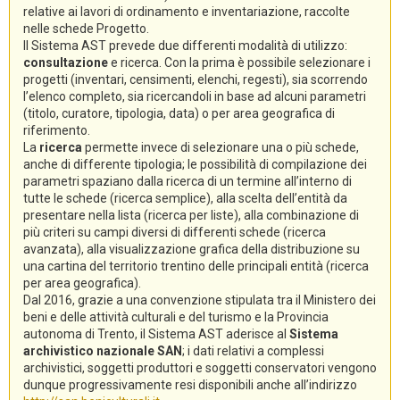
relative ai lavori di ordinamento e inventariazione, raccolte
nelle schede Progetto.
Il Sistema AST prevede due differenti modalità di utilizzo:
consultazione
e ricerca. Con la prima è possibile selezionare i
progetti (inventari, censimenti, elenchi, regesti), sia scorrendo
l’elenco completo, sia ricercandoli in base ad alcuni parametri
(titolo, curatore, tipologia, data) o per area geografica di
riferimento.
La
ricerca
permette invece di selezionare una o più schede,
anche di differente tipologia; le possibilità di compilazione dei
parametri spaziano dalla ricerca di un termine all’interno di
tutte le schede (ricerca semplice), alla scelta dell’entità da
presentare nella lista (ricerca per liste), alla combinazione di
più criteri su campi diversi di differenti schede (ricerca
avanzata), alla visualizzazione grafica della distribuzione su
una cartina del territorio trentino delle principali entità (ricerca
per area geografica).
Dal 2016, grazie a una convenzione stipulata tra il Ministero dei
beni e delle attività culturali e del turismo e la Provincia
autonoma di Trento, il Sistema AST aderisce al
Sistema
archivistico nazionale SAN
; i dati relativi a complessi
archivistici, soggetti produttori e soggetti conservatori vengono
dunque progressivamente resi disponibili anche all’indirizzo