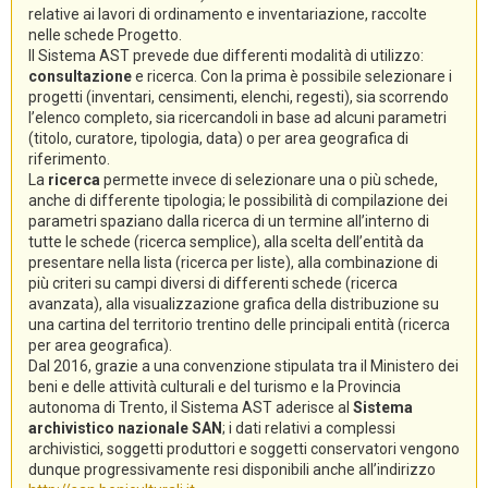
relative ai lavori di ordinamento e inventariazione, raccolte
nelle schede Progetto.
Il Sistema AST prevede due differenti modalità di utilizzo:
consultazione
e ricerca. Con la prima è possibile selezionare i
progetti (inventari, censimenti, elenchi, regesti), sia scorrendo
l’elenco completo, sia ricercandoli in base ad alcuni parametri
(titolo, curatore, tipologia, data) o per area geografica di
riferimento.
La
ricerca
permette invece di selezionare una o più schede,
anche di differente tipologia; le possibilità di compilazione dei
parametri spaziano dalla ricerca di un termine all’interno di
tutte le schede (ricerca semplice), alla scelta dell’entità da
presentare nella lista (ricerca per liste), alla combinazione di
più criteri su campi diversi di differenti schede (ricerca
avanzata), alla visualizzazione grafica della distribuzione su
una cartina del territorio trentino delle principali entità (ricerca
per area geografica).
Dal 2016, grazie a una convenzione stipulata tra il Ministero dei
beni e delle attività culturali e del turismo e la Provincia
autonoma di Trento, il Sistema AST aderisce al
Sistema
archivistico nazionale SAN
; i dati relativi a complessi
archivistici, soggetti produttori e soggetti conservatori vengono
dunque progressivamente resi disponibili anche all’indirizzo