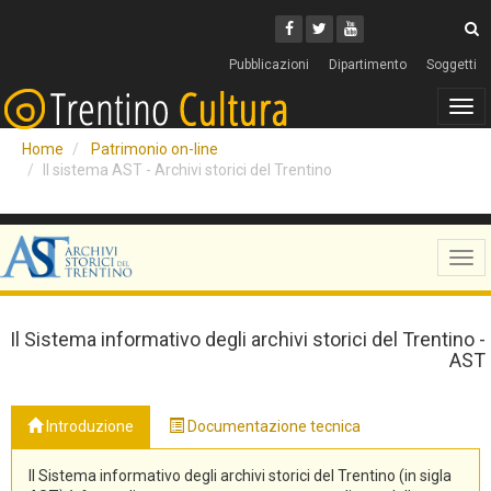
Cerca
Youtube
Facebook
Twitter
C
Pubblicazioni
Dipartimento
Soggetti
Tog
navi
Home
Patrimonio on-line
Il sistema AST - Archivi storici del Trentino
Tog
navi
Il Sistema informativo degli archivi storici del Trentino -
AST
Introduzione
Documentazione tecnica
Il Sistema informativo degli archivi storici del Trentino (in sigla