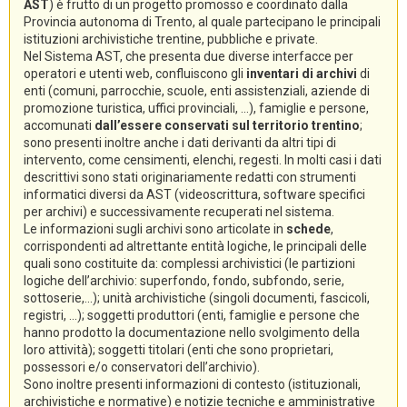
AST
) è frutto di un progetto promosso e coordinato dalla
Provincia autonoma di Trento, al quale partecipano le principali
istituzioni archivistiche trentine, pubbliche e private.
Nel Sistema AST, che presenta due diverse interfacce per
operatori e utenti web, confluiscono gli
inventari di archivi
di
enti (comuni, parrocchie, scuole, enti assistenziali, aziende di
promozione turistica, uffici provinciali, ...), famiglie e persone,
accomunati
dall’essere conservati sul territorio trentino
;
sono presenti inoltre anche i dati derivanti da altri tipi di
intervento, come censimenti, elenchi, regesti. In molti casi i dati
descrittivi sono stati originariamente redatti con strumenti
informatici diversi da AST (videoscrittura, software specifici
per archivi) e successivamente recuperati nel sistema.
Le informazioni sugli archivi sono articolate in
schede
,
corrispondenti ad altrettante entità logiche, le principali delle
quali sono costituite da: complessi archivistici (le partizioni
logiche dell’archivio: superfondo, fondo, subfondo, serie,
sottoserie,...); unità archivistiche (singoli documenti, fascicoli,
registri, ...); soggetti produttori (enti, famiglie e persone che
hanno prodotto la documentazione nello svolgimento della
loro attività); soggetti titolari (enti che sono proprietari,
possessori e/o conservatori dell’archivio).
Sono inoltre presenti informazioni di contesto (istituzionali,
archivistiche e normative) e notizie tecniche e amministrative