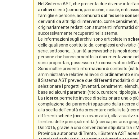
Nel Sistema AST, che presenta due diverse interfacc
archivi
di enti (comuni, parrocchie, scuole, enti assiste
famiglie e persone, accomunati
dall’essere conserv
derivanti da altri tipi di intervento, come censimenti, e
originariamente redatti con strumenti informatici div
successivamente recuperati nel sistema.
Le informazioni sugli archivi sono articolate in
sche
delle quali sono costituite da: complessi archivistici
serie, sottoserie,...); unità archivistiche (singoli docum
persone che hanno prodotto la documentazione nello s
sono proprietari, possessori e/o conservatori dell’arc
Sono inoltre presenti informazioni di contesto (istitu
amministrative relative ai lavori di ordinamento e i
Il Sistema AST prevede due differenti modalità di ut
selezionare i progetti (inventari, censimenti, elenchi,
base ad alcuni parametri (titolo, curatore, tipologia,
La
ricerca
permette invece di selezionare una o più s
compilazione dei parametri spaziano dalla ricerca di 
alla scelta dell’entità da presentare nella lista (ricer
differenti schede (ricerca avanzata), alla visualizzaz
trentino delle principali entità (ricerca per area geog
Dal 2016, grazie a una convenzione stipulata tra il Min
Provincia autonoma di Trento, il Sistema AST aderi