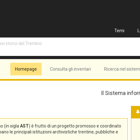
Temi
L
vi storici del Trentino
Homepage
Consulta gli inventari
Ricerca nel siste
Il Sistema infor
no (in sigla
AST
) è frutto di un progetto promosso e coordinato
no le principali istituzioni archivistiche trentine, pubbliche e