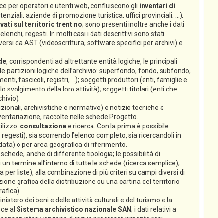
e per operatori e utenti web, confluiscono gli
inventari di
nziali, aziende di promozione turistica, uffici provinciali, ...),
ati sul territorio trentino
; sono presenti inoltre anche i dati
lenchi, regesti. In molti casi i dati descrittivi sono stati
ersi da AST (videoscrittura, software specifici per archivi) e
de
, corrispondenti ad altrettante entità logiche, le principali
 (le partizioni logiche dell’archivio: superfondo, fondo, subfondo,
enti, fascicoli, registri, ...); soggetti produttori (enti, famiglie e
volgimento della loro attività); soggetti titolari (enti che
hivio).
zionali, archivistiche e normative) e notizie tecniche e
nventariazione, raccolte nelle schede Progetto.
ilizzo:
consultazione
e ricerca. Con la prima è possibile
 regesti), sia scorrendo l’elenco completo, sia ricercandoli in
 data) o per area geografica di riferimento.
chede, anche di differente tipologia; le possibilità di
un termine all’interno di tutte le schede (ricerca semplice),
ca per liste), alla combinazione di più criteri su campi diversi di
ione grafica della distribuzione su una cartina del territorio
rafica).
istero dei beni e delle attività culturali e del turismo e la
sce al
Sistema archivistico nazionale SAN
; i dati relativi a