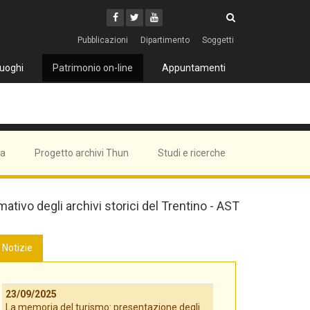
Cerca
Youtube
Facebook
Twitter
Cerca
Pubblicazioni
Dipartimento
Soggetti
uoghi
Patrimonio on-line
Appuntamenti
ma
Progetto archivi Thun
Studi e ricerche
mativo degli archivi storici del Trentino - AST
Notizie
23/09/2025
La memoria del turismo: presentazione degli