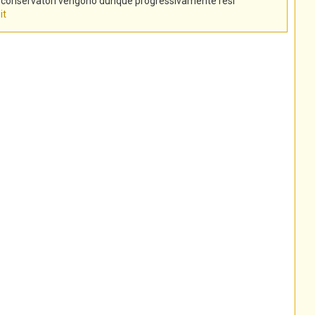
tti conservatori vengono dunque progressivamente resi
it