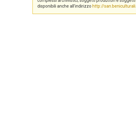
complessi archivistici, soggetti produttori e sogge
disponibili anche all’indirizzo
http://san.beniculturali.