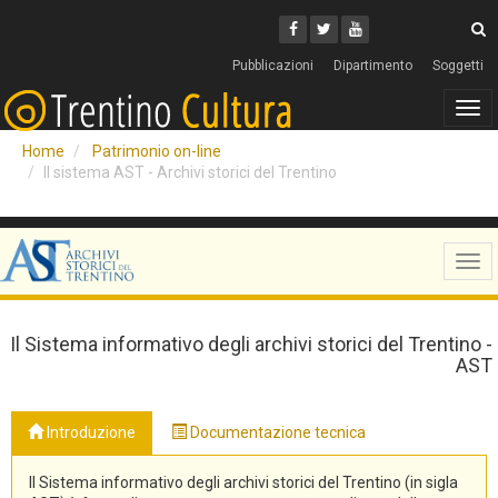
Cerca
Youtube
Facebook
Twitter
C
Pubblicazioni
Dipartimento
Soggetti
Tog
navi
Home
Patrimonio on-line
Il sistema AST - Archivi storici del Trentino
Tog
navi
Il Sistema informativo degli archivi storici del Trentino -
AST
Introduzione
Documentazione tecnica
Il Sistema informativo degli archivi storici del Trentino (in sigla