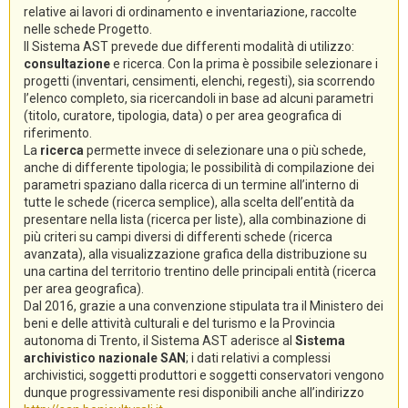
relative ai lavori di ordinamento e inventariazione, raccolte
nelle schede Progetto.
Il Sistema AST prevede due differenti modalità di utilizzo:
consultazione
e ricerca. Con la prima è possibile selezionare i
progetti (inventari, censimenti, elenchi, regesti), sia scorrendo
l’elenco completo, sia ricercandoli in base ad alcuni parametri
(titolo, curatore, tipologia, data) o per area geografica di
riferimento.
La
ricerca
permette invece di selezionare una o più schede,
anche di differente tipologia; le possibilità di compilazione dei
parametri spaziano dalla ricerca di un termine all’interno di
tutte le schede (ricerca semplice), alla scelta dell’entità da
presentare nella lista (ricerca per liste), alla combinazione di
più criteri su campi diversi di differenti schede (ricerca
avanzata), alla visualizzazione grafica della distribuzione su
una cartina del territorio trentino delle principali entità (ricerca
per area geografica).
Dal 2016, grazie a una convenzione stipulata tra il Ministero dei
beni e delle attività culturali e del turismo e la Provincia
autonoma di Trento, il Sistema AST aderisce al
Sistema
archivistico nazionale SAN
; i dati relativi a complessi
archivistici, soggetti produttori e soggetti conservatori vengono
dunque progressivamente resi disponibili anche all’indirizzo