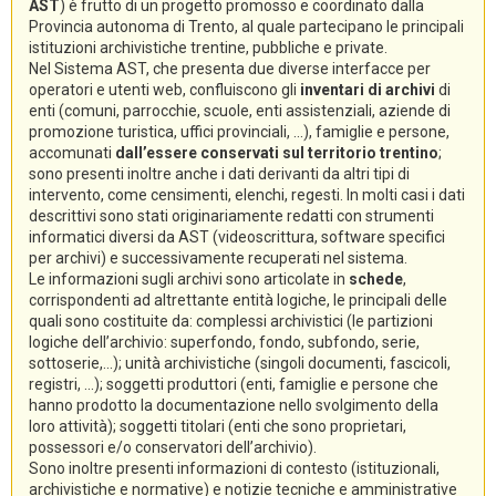
AST
) è frutto di un progetto promosso e coordinato dalla
Provincia autonoma di Trento, al quale partecipano le principali
istituzioni archivistiche trentine, pubbliche e private.
Nel Sistema AST, che presenta due diverse interfacce per
operatori e utenti web, confluiscono gli
inventari di archivi
di
enti (comuni, parrocchie, scuole, enti assistenziali, aziende di
promozione turistica, uffici provinciali, ...), famiglie e persone,
accomunati
dall’essere conservati sul territorio trentino
;
sono presenti inoltre anche i dati derivanti da altri tipi di
intervento, come censimenti, elenchi, regesti. In molti casi i dati
descrittivi sono stati originariamente redatti con strumenti
informatici diversi da AST (videoscrittura, software specifici
per archivi) e successivamente recuperati nel sistema.
Le informazioni sugli archivi sono articolate in
schede
,
corrispondenti ad altrettante entità logiche, le principali delle
quali sono costituite da: complessi archivistici (le partizioni
logiche dell’archivio: superfondo, fondo, subfondo, serie,
sottoserie,...); unità archivistiche (singoli documenti, fascicoli,
registri, ...); soggetti produttori (enti, famiglie e persone che
hanno prodotto la documentazione nello svolgimento della
loro attività); soggetti titolari (enti che sono proprietari,
possessori e/o conservatori dell’archivio).
Sono inoltre presenti informazioni di contesto (istituzionali,
archivistiche e normative) e notizie tecniche e amministrative